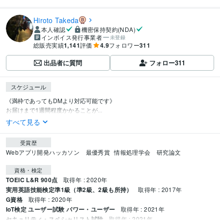
Hiroto Takeda
本人確認
機密保持契約(NDA)
インボイス発行事業者
未登録
総販売実績
1,141
評価
4.9
フォロワー
311
出品者に質問
フォロー
311
スケジュール
《満枠であってもDMより対応可能です》

お届けまで1週間程度かかることが...
すべて見る
受賞歴
Webアプリ開発ハッカソン　最優秀賞
情報処理学会　研究論文
資格・検定
TOEIC L&R 900点
取得年 : 2020年
実用英語技能検定準1級（準2級、2級も所持）
取得年 : 2017年
G資格
取得年 : 2020年
IoT検定 ユーザー試験 パワー・ユーザー
取得年 : 2021年
セキュリティ・スペシャリスト試験
取得年 : 2021年