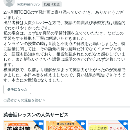
kobayashi375
見積り相談
2か月間TOEICの学習計画に寄り添っていただき、ありがとうござ
いました。

出品者様は大変クレバーな方で、英語の知識及び学習方法は理論的
でわかりやすかったです。

私の場合は、まず2か月間の学習計画を立てていただき、なぜこの
学習をする根拠も丁寧に解説いただきました。

オンラインの授業の時は音読と不明点の解説をお願いしました。特
に語彙に関しては、その語彙の持つ意味だけでなくイメージや例
文・語源も熟知されており、相当勉強されたのだなと感心していま
した。また解説いただいた語彙は説明のおかげで忘れず定着してい
ます。

模擬試験で、以前より理解が深まって英語力が上がったのが実感で
きました。本日本番を終えましたので、良い結果が報告できそうで
す。本当にお世話になりました。
参考になった
出品者からの返信を読む
英会話レッスンの人気サービス