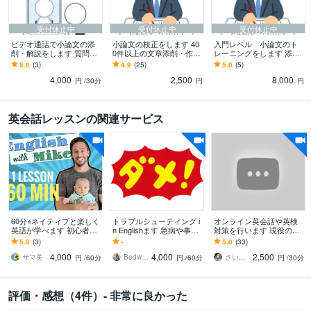
受付休止中
受付休止中
受付休止中
ビデオ通話で小論文の添
小論文の校正をします 40
入門レベル 小論文のト
削・解説をします 質問や
0件以上の文章添削・作成
レーニングをします 添削3
疑問をすぐに解消できる
を手掛けたプロによる校
本付き！小論文の書き方
5.0
(3)
4.9
(25)
5.0
(5)
ビデオ通話付き
正
のトレーニングをします
4,000
2,500
8,000
円
/30分
円
円
英会話レッスンの関連サービス
60分⭐︎ネイティブと楽しく
トラブルシューティング i
オンライン英会話や英検
英語が学べます 初心者
n Englishます 急病や事
対策を行います 現役のオ
も、ビジネス英会話も、
件、差別表現などトラブ
ンライン英会話講師で元
5.0
(3)
-
5.0
(33)
英検対策にも対応可能！
ルを回避する英語を教え
小学校教師のプロが教え
4,000
4,000
2,500
ます
ます‼︎
サマ美
Bedwards13
さいやん0202
円
/60分
円
/60分
円
/30分
評価・感想（4件）- 非常に良かった