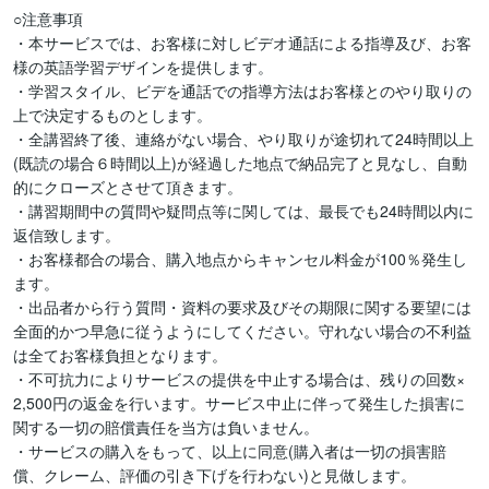
○注意事項

・本サービスでは、お客様に対しビデオ通話による指導及び、お客
様の英語学習デザインを提供します。

・学習スタイル、ビデを通話での指導方法はお客様とのやり取りの
上で決定するものとします。

・全講習終了後、連絡がない場合、やり取りが途切れて24時間以上
(既読の場合６時間以上)が経過した地点で納品完了と見なし、自動
的にクローズとさせて頂きます。

・講習期間中の質問や疑問点等に関しては、最長でも24時間以内に
返信致します。

・お客様都合の場合、購入地点からキャンセル料金が100％発生し
ます。

・出品者から行う質問・資料の要求及びその期限に関する要望には
全面的かつ早急に従うようにしてください。守れない場合の不利益
は全てお客様負担となります。

・不可抗力によりサービスの提供を中止する場合は、残りの回数×
2,500円の返金を行います。サービス中止に伴って発生した損害に
関する一切の賠償責任を当方は負いません。

・サービスの購入をもって、以上に同意(購入者は一切の損害賠
償、クレーム、評価の引き下げを行わない)と見做します。