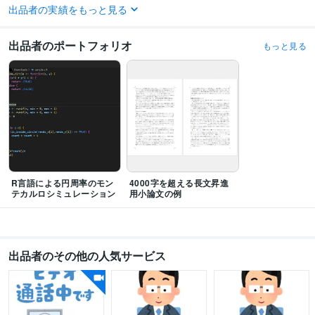
出品者の実績をもっと見る
中国語検定２級
取得年 : 2019年
経営学検定 初級（96点）
取得年 : 2021年
統計検定データサイエンス発展
取得年 : 2021年
出品者のポートフォリオ
もっと見る
得意分野
ライティング・翻訳
文章添削
小論文執筆サポート
文章作成
ライティング 添削
R言語による円周率のモン
4000字を超える長文昇進
テカルロシミュレーション
用小論文の例
出品者のその他の人気サービス