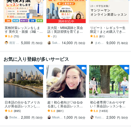
満枠対応中
英検対策レッスンをしま
京大院・MBA講師と英会
リピート・レギュラー生
す 英作文・面接（3級・準
話｜英語習慣を育てます
限定！まとめ購入できま
2級・2級・準1級）・S-C
米国高卒・京大院・MB
す ☆小・中学生対象マン
5.0
(70)
-
(1)
5.0
(81)
BTも対応
A・TOEIC985講師とビジ
ツーマン英語レッスン3回
5,000
14,000
9,000
ネス英語
分以上購入可能☆
雨宮 大和｜英語の家庭教師／個別指導
Sakura｜休日ビジネス英会話
まめみぃ｜米在住歴12年の英語講師
円
/50分
円
/30分
円
/60分
お気に入り登録が多いサービス
日本語の分かるアメリカ
超！初心者向け♡ゆるゆ
初心者専用♡わかりやす
人が英会話レッスンしま
る楽しく英会話レッスン
い！英会話レッスンをし
す アメリカ出身でTEFL有
します あなたのペースで
ます 英会話の約8割は中学
5.0
(895)
5.0
(881)
5.0
(1453)
資格者が生きた英語を教
ゆるゆる英会話レッスン
英語！ゲーム感覚のメソ
2,000
1,000
2,500
えますよ
♡
ッドで楽しく上達♪
Bedwards13
Misaki_ Michelle
Yucca（ゆっか）
円
/30分
円
/30分
円
/30分