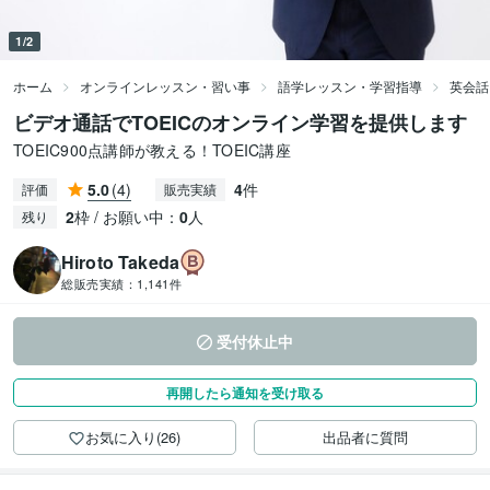
1/2
ホーム
オンラインレッスン・習い事
語学レッスン・学習指導
英会話
ビデオ通話でTOEICのオンライン学習を提供します
TOEIC900点講師が教える！TOEIC講座
5.0
(4)
4
件
評価
販売実績
2
枠 / お願い中：
0
人
残り
Hiroto Takeda
総販売実績：
1,141件
受付休止中
再開したら通知を受け取る
お気に入り(26)
出品者に質問