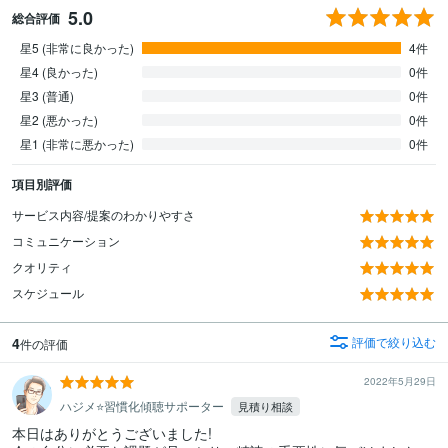
5.0
総合評価
星5 (非常に良かった)
4件
星4 (良かった)
0件
星3 (普通)
0件
星2 (悪かった)
0件
星1 (非常に悪かった)
0件
項目別評価
サービス内容/提案のわかりやすさ
コミュニケーション
クオリティ
スケジュール
4
評価で絞り込む
件の評価
2022年5月29日
ハジメ⭐習慣化傾聴サポーター
見積り相談
本日はありがとうございました!
