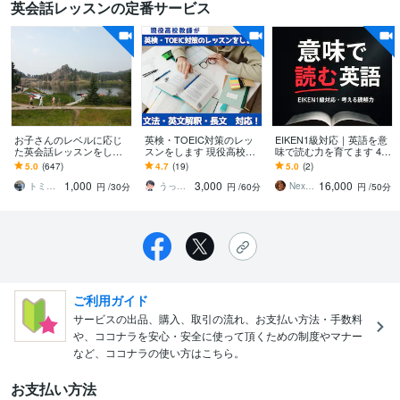
英会話レッスンの定番サービス
お子さんのレベルに応じ
英検・TOEIC対策のレッ
EIKEN1級対応｜英語を意
た英会話レッスンをしま
スンをします 現役高校英
味で読む力を育てます 4回
す 続けたい！と思っても
語講師がオリジナル教材
×45分｜理解が深まり、得
5.0
(647)
4.7
(19)
5.0
(2)
らえる楽しいレッスン♪
を使って解説します！
点につながる読解トレー
1,000
3,000
16,000
ニング
トミー tommy
うっちん／教える専門家
NexCurrent
円
/30分
円
/60分
円
/50分
ご利用ガイド
サービスの出品、購入、取引の流れ、お支払い方法・手数料
や、ココナラを安心・安全に使って頂くための制度やマナー
など、ココナラの使い方はこちら。
お支払い方法