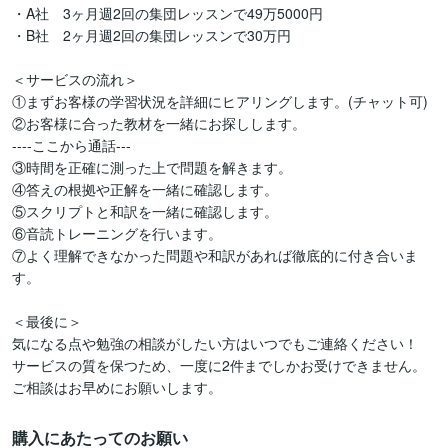
・A社　3ヶ月週2回の集団レッスンで49万5000円

・B社　2ヶ月週2回の集団レッスンで30万円

＜サービスの流れ＞

①まずお客様の学習状況を詳細にヒアリングします。(チャット可)

②お客様に合った教材を一緒にお探しします。

----ここから通話---

③時間を正確に測った上で問題を解きます。

④答えの根拠や正解を一緒に確認します。

⑤スクリプトと和訳を一緒に確認します。

⑥音読トレーニングを行います。

⑦よく理解できなかった問題や和訳があれば徹底的に付き合いま
す。

＜最後に＞

気になる点や勉強の相談がしたい方はいつでもご連絡ください！

サービスの質を保つため、一度に2件までしかお受けできません。
ご相談はお早めにお願いします。
購入にあたってのお願い