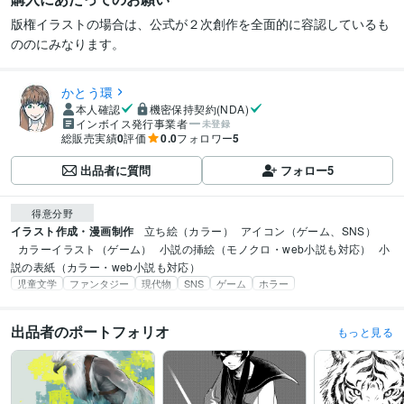
版権イラストの場合は、公式が２次創作を全面的に容認しているも
ののにみなります。
かとう環
本人確認
機密保持契約(NDA)
インボイス発行事業者
未登録
総販売実績
0
評価
0.0
フォロワー
5
出品者に質問
フォロー
5
得意分野
イラスト作成・漫画制作
立ち絵（カラー）
アイコン（ゲーム、SNS）
カラーイラスト（ゲーム）
小説の挿絵（モノクロ・web小説も対応）
小
説の表紙（カラー・web小説も対応）
児童文学
ファンタジー
現代物
SNS
ゲーム
ホラー
出品者のポートフォリオ
もっと見る