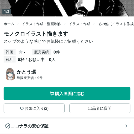
1/2
ホーム
イラスト作成・漫画制作
イラスト作成
その他（イラスト作成
モノクロイラスト描きます
スケブのような感じでお気軽にご依頼ください
-
0
件
評価
販売実績
5
枠 / お願い中：
0
人
残り
かとう環
総販売実績：
0件
購入画面に進む
お気に入り(2)
出品者に質問
ココナラの安心保証