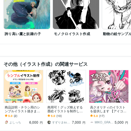
誇り高い鷹と奴隷の子
モノクロイラスト作成
動物の絵サンプ
その他（イラスト作成）の関連サービス
商品説明・チラシ用のシ
商用可！グッズ映えする
高クオリティのイラスト
ンプルイラスト描きます
墨絵イラストを制作しま
を提供します 【アイコン/
商品の魅力が伝わる人物
す VTuberグッズ・Tシャ
立ち絵/一枚絵etc.】最短
5.0
(2)
5.0
(10)
5.0
(17)
イラスト制作
ツ・ステッカー制作にも
即日！
6,000
7,000
5,000
実績多数
よしっち
すずりまsuzurima
MIKO_GRAPHICS
円
円
円