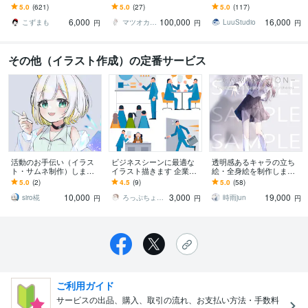
イラストや漫画等、ご希
ョップビジュアルなどに
グッズ制作からプレゼン
5.0
(621)
5.0
(27)
5.0
(117)
望に合わせて作成致しま
キャッチーな線画を！
トまで幅広い用途に対応
6,000
100,000
16,000
す！
します
こずまも
マツオカ ヨウスケ
LuuStudio
円
円
円
その他（イラスト作成）の定番サービス
活動のお手伝い（イラス
ビジネスシーンに最適な
透明感あるキャラの立ち
ト・サムネ制作）します
イラスト描きます 企業様
絵・全身絵を制作します
デビュー、活動を頑張り
が使いやすいシンプルフ
ご相談のみもお受けして
5.0
(2)
4.5
(9)
5.0
(58)
たい方たちへ
ラットなタッチです。
おります！
10,000
3,000
19,000
siro椛
ろっぷちょっぷ イラストレーター
時雨jun
円
円
円
ご利用ガイド
サービスの出品、購入、取引の流れ、お支払い方法・手数料