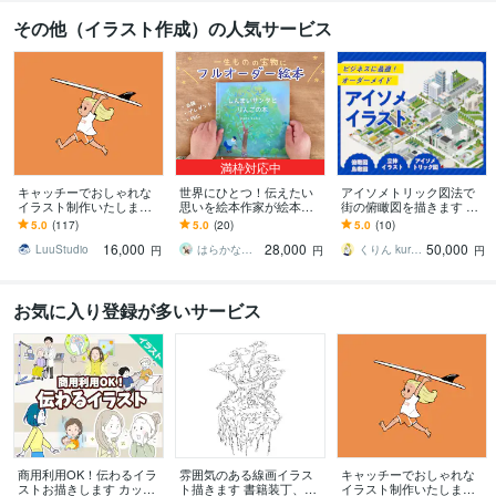
その他（イラスト作成）の人気サービス
満枠対応中
キャッチーでおしゃれな
世界にひとつ！伝えたい
アイソメトリック図法で
イラスト制作いたします
思いを絵本作家が絵本に
街の俯瞰図を描きます ビ
グッズ制作からプレゼン
します 出版用やプレゼン
ジネス資料に最適！オー
5.0
(117)
5.0
(20)
5.0
(10)
トまで幅広い用途に対応
トに。水彩タッチで温か
ダーメイド俯瞰図・アイ
16,000
28,000
50,000
します
みのあるオリジナル絵本
ソメ図制作
LuuStudio
はらかな 絵本・水彩イラスト
くりん kurin_333
円
円
円
お気に入り登録が多いサービス
商用利用OK！伝わるイラ
雰囲気のある線画イラス
キャッチーでおしゃれな
ストお描きします カット
ト描きます 書籍装丁、シ
イラスト制作いたします