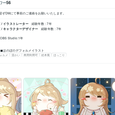
56
ワー
必ずDMにて事前のご連絡をお願いいたします。
/ イラストレーター
経験年数 : 7年
 / キャラクターデザイナー
経験年数 : 7年
年
OBS Studio:1年
◼︎ほのぼのデフォルメイラスト
ォルメ
温かい
商用利用可
絵本風
ほっこり