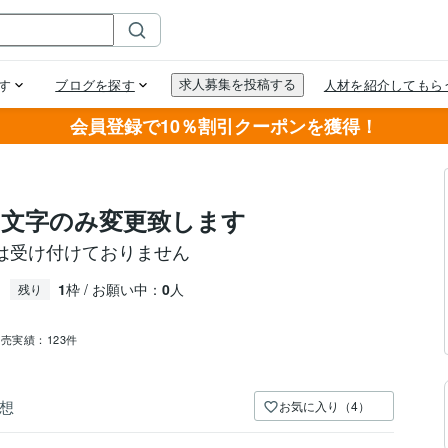
会員登録で10％割引クーポンを獲得！
文字のみ変更致します
は受け付けておりません
1
枠 / お願い中：
0
人
残り
販売実績：
123件
想
お気に入り（4）