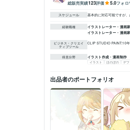
123
5.0
総販売実績
評価
フォロ
スケジュール
基本的に対応可能ですが、
イラストレーター・漫画家 
経験職種
イラストレーター・漫画家
CLIP STUDIO PAINT:10
ビジネス・クリエイ
ティブツール
イラスト作成・漫画制作
得意分野
イラスト
ほのぼの
デフ
出品者のポートフォリオ