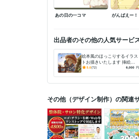
あの日の一コマ
がんばえー！
出品者のその他の人気サービ
絵本風のほっこりするイラス
トお描きいたします 挿絵や
ご友人への贈り物などお好き
5.0
(72)
6,000
円
なサイズでお作りいたします
その他（デザイン制作）の関連