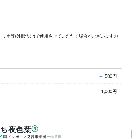
ォリオ等(外部含む)で使用させていただく場合がございますの
＋
500円
＋
1,000円
a／まち夜色葉
インボイス発行事業者
未登録