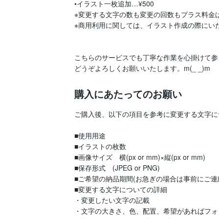
•イラスト一枚追加…¥500

※変更する文字の数も変更の回数もプラス料金は
※商用利用に関しては、イラスト作成の際にい
こちらのサービスでも丁寧な作業を心掛けて参
どうぞよろしくお願いいたします。m(_ _)m
購入にあたってのお願い
ご購入後、以下の項目を参考に変更する文字に
■使用用途

■イラストの枚数

■画像サイズ　横(px or mm)×縦(px or mm)

■保存形式　(JPEG or PNG)

■ご希望の納品期間(お急ぎの場合は事前にご連絡
■変更する文字についての詳細

・変更したい文字の記載

・文字の大きさ、色、配置、希望があればフォン