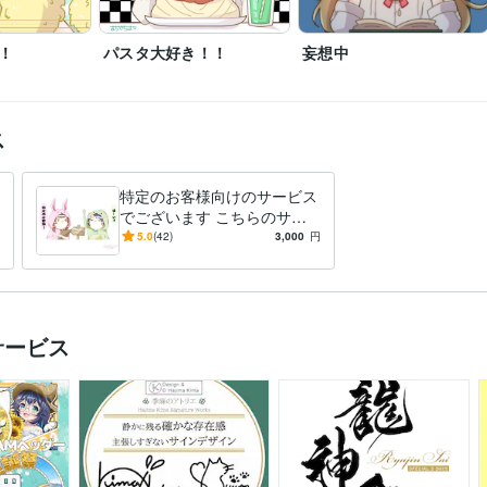
！
パスタ大好き！！
妄想中
ス
特定のお客様向けのサービス
でございます こちらのサー
ビスに誘導していないの方の
5.0
(42)
3,000
円
ご購入はお断りしてます
サービス