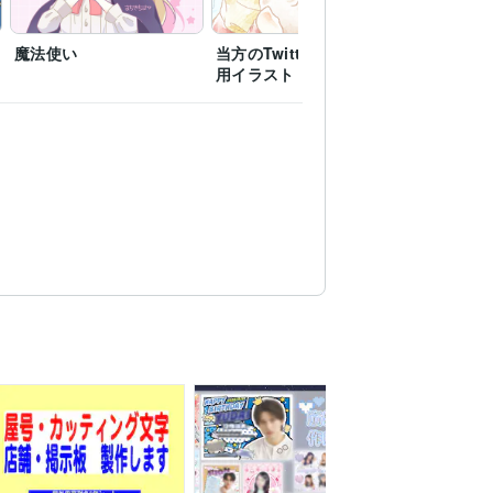
魔法使い
当方のTwitterのヘッダー
当方のTwi
用イラスト
用イラス