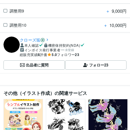
＋
9,000円
調整用9
＋
10,000円
調整用10
クローズ垢
本人確認
機密保持契約(NDA)
インボイス発行事業者
未登録
総販売実績
8
評価
5.0
フォロワー
23
出品者に質問
フォロー
23
その他（イラスト作成）の関連サービス