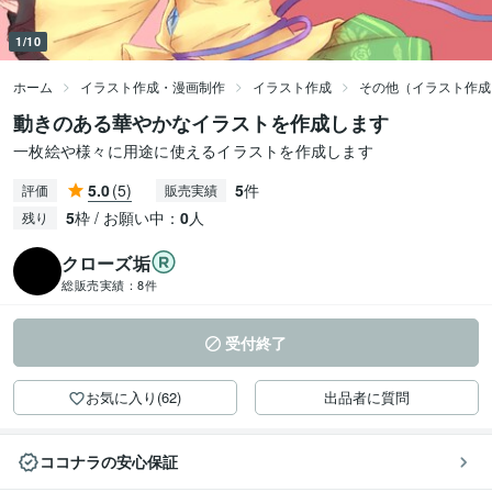
1/10
ホーム
イラスト作成・漫画制作
イラスト作成
その他（イラスト作成
動きのある華やかなイラストを作成します
一枚絵や様々に用途に使えるイラストを作成します
5.0
(5)
5
件
評価
販売実績
5
枠 / お願い中：
0
人
残り
クローズ垢
総販売実績：
8件
受付終了
お気に入り(62)
出品者に質問
ココナラの安心保証