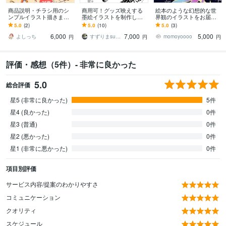
商品説明・チラシ用のシ
商用可！グッズ映えする
絵本のような幻想的な世
ンプルイラスト描きます
墨絵イラストを制作しま
界観のイラストをお届け
商品の魅力が伝わる人物
す VTuberグッズ・Tシャ
します 人物も動物もデフ
5.0
(2)
5.0
(10)
5.0
(3)
イラスト制作
ツ・ステッカー制作にも
ォルメもOK。どんなテイ
6,000
7,000
5,000
実績多数
ストでも対応可能！
よしっち
すずりまsuzurima
momoyoooo
円
円
円
評価・感想（5件）- 非常に良かった
5.0
総合評価
星5 (非常に良かった)
5件
星4 (良かった)
0件
星3 (普通)
0件
星2 (悪かった)
0件
星1 (非常に悪かった)
0件
項目別評価
サービス内容/提案のわかりやすさ
コミュニケーション
クオリティ
スケジュール