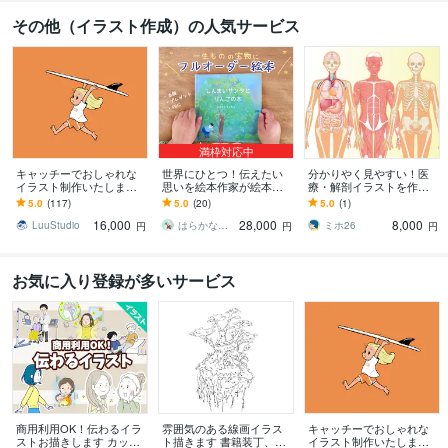
その他（イラスト作成）の人気サービス
満枠対応中
キャッチーでおしゃれな
世界にひとつ！伝えたい
分かりやく見やすい！医
イラスト制作いたします
思いを絵本作家が絵本に
療・解剖イラストを作成
グッズ制作からプレゼン
します 出版用やプレゼン
します 医療系イラスト実
5.0
(117)
5.0
(20)
5.0
(1)
トまで幅広い用途に対応
トに。水彩タッチで温か
績あり！WEB・資料・論
16,000
28,000
8,000
します
みのあるオリジナル絵本
文作成をサポート！
LuuStudio
はらかな 絵本・水彩イラスト
ミホ26
円
円
円
お気に入り登録が多いサービス
商用利用OK！伝わるイラ
雰囲気のある線画イラス
キャッチーでおしゃれな
ストお描きします カット
ト描きます 書籍装丁、シ
イラスト制作いたします