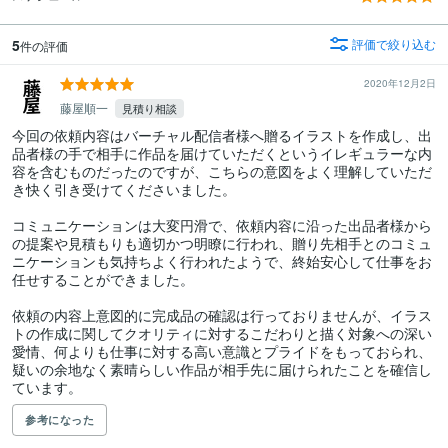
5
評価で絞り込む
件の評価
2020年12月2日
藤屋順一
見積り相談
今回の依頼内容はバーチャル配信者様へ贈るイラストを作成し、出
品者様の手で相手に作品を届けていただくというイレギュラーな内
容を含むものだったのですが、こちらの意図をよく理解していただ
き快く引き受けてくださいました。

コミュニケーションは大変円滑で、依頼内容に沿った出品者様から
の提案や見積もりも適切かつ明瞭に行われ、贈り先相手とのコミュ
ニケーションも気持ちよく行われたようで、終始安心して仕事をお
任せすることができました。

依頼の内容上意図的に完成品の確認は行っておりませんが、イラス
トの作成に関してクオリティに対するこだわりと描く対象への深い
愛情、何よりも仕事に対する高い意識とプライドをもっておられ、
疑いの余地なく素晴らしい作品が相手先に届けられたことを確信し
ています。
参考になった