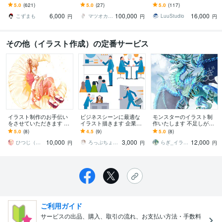
イラストや漫画等、ご希
ョップビジュアルなどに
グッズ制作からプレゼン
5.0
(621)
5.0
(27)
5.0
(117)
望に合わせて作成致しま
キャッチーな線画を！
トまで幅広い用途に対応
6,000
100,000
16,000
す！
します
こずまも
マツオカ ヨウスケ
LuuStudio
円
円
円
その他（イラスト作成）の定番サービス
イラスト制作のお手伝い
ビジネスシーンに最適な
モンスターのイラスト制
をさせていただきます ア
イラスト描きます 企業様
作いたします 不足しがち
イコンから立ち絵やファ
が使いやすいシンプルフ
なモンスターのイラスト
5.0
(8)
4.5
(9)
5.0
(8)
ンアートまで！柔軟に対
ラットなタッチです。
を作ります
10,000
3,000
12,000
応できます！
ひつじ（依夢）
ろっぷちょっぷ イラストレーター
らぎ_イラスト
円
円
円
ご利用ガイド
サービスの出品、購入、取引の流れ、お支払い方法・手数料