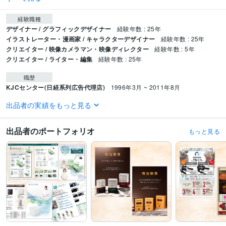
経験職種
デザイナー / グラフィックデザイナー
経験年数 : 25年
イラストレーター・漫画家 / キャラクターデザイナー
経験年数 : 25年
クリエイター / 映像カメラマン・映像ディレクター
経験年数 : 5年
クリエイター / ライター・編集
経験年数 : 25年
職歴
KJCセンター(日経系列広告代理店)
1996年3月 ~ 2011年8月
出品者の実績をもっと見る
受賞歴
自分より誰かのためのデザインワーク
ファッション・雑貨・ビジネス最前
線
「ジャパン・クリエイターズ 2021〜」年鑑掲載ノミネート
出品者のポートフォリオ
もっと見る
資格・検定
色彩検定1級
取得年 : 2010年
ビジネス・クリエイティブツール
Adobe Photoshop:20年
Adobe Illustrator:20年
その他ツール
アートディレクター:15年
ライター・編集:20年
映像カメラマン・映像ディレクター:3年