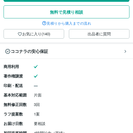
無料で見積り相談
見積りから購入までの流れ
お気に入り(140)
出品者に質問
ココナラの安心保証
商用利用
著作権譲渡
印刷・配送
基本対応範囲
片面
無料修正回数
3回
ラフ提案数
1案
お届け日数
要相談
初回返答時間
4時間以内（実績）