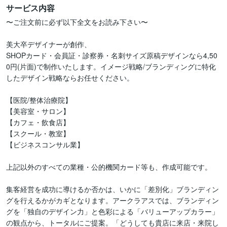
サービス内容
〜ご注文前に必ず以下全文をお読み下さい〜

美大卒デザイナーが創作、

SHOPカード・会員証・診察券・名刺サイズ原稿デザインなら4,50
0円(片面)で制作いたします。イメージ戦略/ブランディングに特化
したデザイン戦略ならお任せください。

【医院/整体治療院】

【美容室・サロン】

【カフェ・飲食店】

【スクール・教室】

【ビジネスコンサル業】

上記以外のすべての業種・公的機関カード等も、作成可能です。

集客経営を成功に導けるか否かは、いかに「差別化」ブランディン
グを行えるかがカギとなります。アークラアスでは、ブランディン
グを「独自のデザイン力」と色彩による「バリューアップカラー」
の観点から、トータルにご提案。「どうしても貴店に来店・来院し