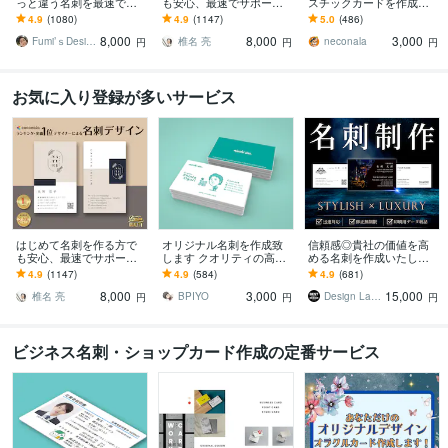
っと違う名刺を最速で作
も安心、最速でサポート
スチックカードを作成し
ります あなただけのオリ
します 名刺デザイン実績
ます 認定証・学生証・社
4.9
(1080)
4.9
(1147)
5.0
(486)
ジナル名刺を！翌日まで
最多のプロデザイナーが
員証・クレドなどクレカ
8,000
8,000
3,000
にデザイン作成します！
デザインいたします!
サイズのカードに印刷
Fumi’ｓDesign
椎名 亮
neconala
円
円
円
お気に入り登録が多いサービス
はじめて名刺を作る方で
オリジナル名刺を作成致
信頼感◎貴社の価値を高
も安心、最速でサポート
します クオリティの高い
める名刺を作成いたしま
します 名刺デザイン実績
素敵な名刺デザインを
す 修正回数無制限◇スタ
4.9
(1147)
4.9
(584)
4.9
(681)
最多のプロデザイナーが
イリッシュ＆高級感で魅
8,000
3,000
15,000
デザインいたします!
せるモダンデザイン
椎名 亮
BPIYO
Design Lab｜名刺・地図・印刷物
円
円
円
ビジネス名刺・ショップカード作成の定番サービス