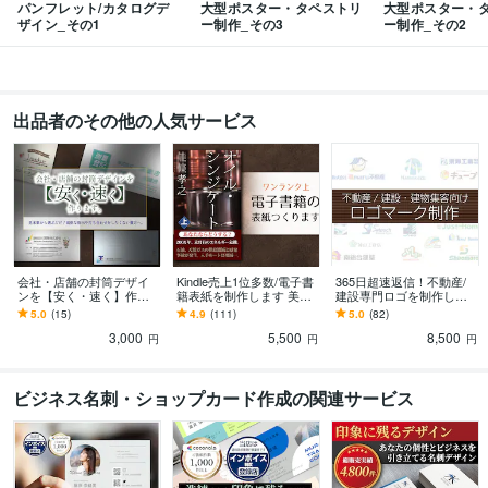
パンフレット/カタログデ
大型ポスター・タペストリ
大型ポスター・
ザイン_その1
ー制作_その3
ー制作_その2
得意分野
デザイン制作
ロゴマーク/会社製品/ちらしフライヤー他
医院整体院接骨院
美容室サロン
飲食店カフェ
学校スクール
ビジネス法人
建設不動産
集客
出品者のその他の人気サービス
学歴
武蔵野美術大学
1990年3月 ~ 1994年2月
会社・店舗の封筒デザイ
Kindle売上1位多数/電子書
365日超速返信！不動産/
ンを【安く・速く】作り
籍表紙を制作します 美大
建設専門ロゴを制作しま
ます 見本集から選ぶだ
卒・色検1級デザイナー
す 美大卒・色検1級デザイ
5.0
(15)
4.9
(111)
5.0
(82)
け！面倒な指示や打ち合
【ワンランク上のKindle表
ナー作【集客できるロゴ/
3,000
5,500
8,500
わせをしたくない貴方へ
紙】
その秘訣とは】
円
円
円
ビジネス名刺・ショップカード作成の関連サービス