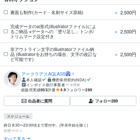
＋
2,500円
裏面も制作(カード・名刺サイズ原稿)
完成データのai形式(illustratorファイル)によ
＋
2,500円
るご納品 ※データへの「塗り足し」トンボ/
トリムマーク設定付き
非アウトライン文字のillustratorファイル納
＋
2,500円
品 (illustratorをお持ちの場合、文字の改訂な
ど可能です)
アークラアスAQLASS
本人確認
機密保持契約(NDA)
インボイス発行事業者
未登録
総販売実績
953
評価
4.9
フォロワー
289
出品者に質問
フォロー
289
スケジュール
終日 8:30〜23:00頃まで受付中。(年末年始を除く)

副業デザイ...
すべて見る