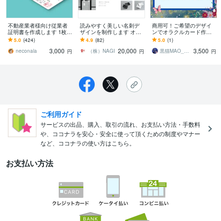
不動産業者様向け従業者
読みやすく美しい名刺デ
商用可！ご希望のデザイ
証明書を作成します 1枚か
ザインを制作します オリ
ンでオラクルカード作成
ら印刷＞プラスチックカ
ジナリティで印象に残る
します ☆☆伝えたいメッ
5.0
(424)
4.9
(82)
5.0
(1)
ードの従業者証明書を作
名刺デザインをします！
セージを載せて☆☆高解
3,000
20,000
3,500
成します
像度のデータ販売！
neconala
（株）NAGI
黒猫MAO_official
円
円
円
ご利用ガイド
サービスの出品、購入、取引の流れ、お支払い方法・手数料
や、ココナラを安心・安全に使って頂くための制度やマナー
など、ココナラの使い方はこちら。
お支払い方法