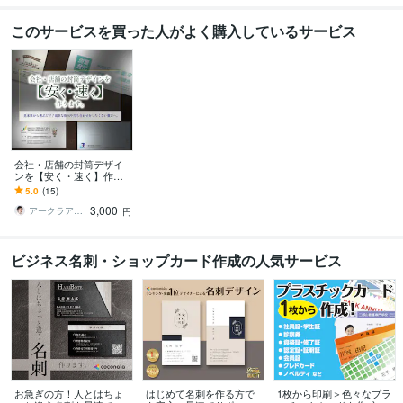
このサービスを買った人がよく購入しているサービス
会社・店舗の封筒デザイ
ンを【安く・速く】作り
ます 見本集から選ぶだ
5.0
(15)
け！面倒な指示や打ち合
3,000
わせをしたくない貴方へ
アークラアスAQLASS
円
ビジネス名刺・ショップカード作成の人気サービス
お急ぎの方！人とはちょ
はじめて名刺を作る方で
1枚から印刷＞色々なプラ