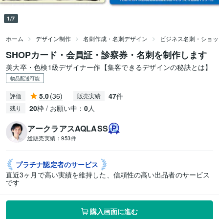
1/7
ホーム
デザイン制作
名刺作成・名刺デザイン
ビジネス名刺・ショッ
SHOPカード・会員証・診察券・名刺を制作します
美大卒・色検1級デザイナー作【集客できるデザインの秘訣とは】
物品配送可能
5.0
(36)
47
件
評価
販売実績
20
枠 / お願い中：
0
人
残り
アークラアスAQLASS
総販売実績：
953件
プラチナ認定者の
サービス
直近3ヶ月で高い実績を維持した、信頼性の高い出品者のサービス
です
購入画面に進む