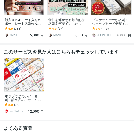
顔入り×QRコード入りの
個性を輝かせる魅力的な
プロデザイナーが名刺・
ポートレート名刺作成し
名刺をデザインいたしま
ショップカードデザイン
ます インストラクターや
す 様々な個性に沿ったオ
します 名刺・診察券・ポ
4.9
(383)
4.9
(67)
5.0
(119)
フリーの事業者にオスス
リジナル名刺をデザイン
イントカード対応。デザ
5,000
5,000
6,000
メ ポートレート名刺
いたします
イン歴20年のプロ
Nicolll
Nicolll
JOHN DOE＠販売実績4800件以上
円
円
円
このサービスを見た人はこちらもチェックしています
ポップでかわいい｜名
刺・診察券のデザインし
ます プロがオリジナル名
5.0
(78)
刺を作成。2案ご提案・修
12,000
正回数は無制限！
maritwin（まりつぃん）
円
よくある質問