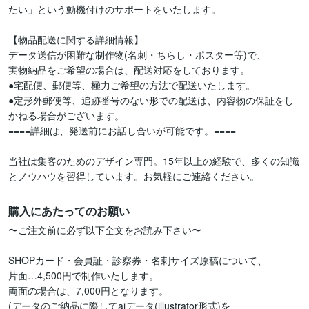
たい」という動機付けのサポートをいたします。

【物品配送に関する詳細情報】

データ送信が困難な制作物(名刺・ちらし・ポスター等)で、

実物納品をご希望の場合は、配送対応をしております。

●宅配便、郵便等、極力ご希望の方法で配送いたします。

●定形外郵便等、追跡番号のない形での配送は、内容物の保証をし
かねる場合がございます。

====詳細は、発送前にお話し合いが可能です。====

当社は集客のためのデザイン専門。15年以上の経験で、多くの知識
とノウハウを習得しています。お気軽にご連絡ください。
購入にあたってのお願い
〜ご注文前に必ず以下全文をお読み下さい〜

SHOPカード・会員証・診察券・名刺サイズ原稿について、

片面…4,500円で制作いたします。

両面の場合は、7,000円となります。

(データのご納品に際してaiデータ(illustrator形式)を
