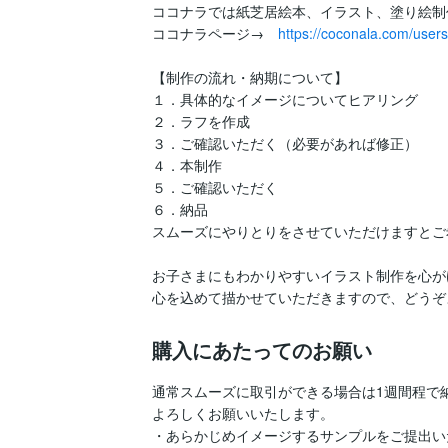
ココナラでは紙芝居絵本、イラスト、塗り絵制
ココナラページ→　
https://coconala.com/user
【制作の流れ・納期について】

１．具体的なイメージについてヒアリング

２．ラフを作成

３．ご確認いただく（必要があれば修正）

４．本制作　

５．ご確認いただく

６．納品

スムーズにやりとりをさせていただけますとご
お子さまにもわかりやすいイラスト制作を心が
心を込めて描かせていただきますので、どうぞ
購入にあたってのお願い
通常スムーズに取引ができる場合は1週間程で納
よろしくお願いいたします。

・あらかじめイメージするサンプルをご提出い