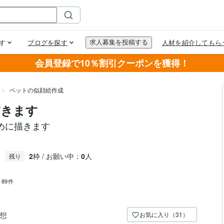
会員登録で10％割引クーポンを獲得！
ペットの似顔絵作成
描きます
めに描きます
2
枠 / お願い中：
0
人
残り
：
89件
想
お気に入り（31）