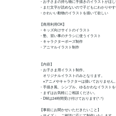
・お子さまの持ち物に手描きのイラストがほしい
・まだ文字が読めないので子どもにわかりやす
・かわいい動物のイラストを描いて欲しい

【商用利用OK】

・キッズ向けサイトのイラスト

・塾、習い事のチラシに使うイラスト

・キャラクターポーズ制作

・アニマルイラスト制作

【内容】

・お子さま用イラスト制作。

　オリジナルイラストのみとなります。

　※アニメやキャラクターは描いておりません。
・手描き風、シンプル、ゆるかわなイラストを
・まずはお気軽にご相談ください。

・DMは24時間受け付けております(^.^)

【事前にお聞かせいただきたいこと】

・サイズ：　ご相談に応じて制作いたします。
