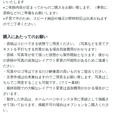
いいたします

※ご依頼内容が定まってからのご購入をお願い致します。（事前に
原稿などのご準備をお願いします）

※子育て中のため、スピード納品や修正の即時対応は出来かねます
のでご了承ください。
購入にあたってのお願い
・原稿はコピペできる状態でご用意ください。（写真などを見てテ
キストを手打ちする作業がある場合別途費用がかかります）

・原稿・写真等が全て揃った状態から製作開始となります。後から
の原稿や写真の追加はレイアウト変更の可能性があるためご遠慮く
ださい。

・写真やロゴ等はできるだけ解像度の高いものをご提出ください。

・文章作成は出来兼ねますのでご用意をお願い致します。写真はこ
ちらでご用意することも可能です。(フリー素材)

・最終段階での大幅なレイアウト変更は追加費用がかかる場合がご
ざいます。

・製作した作品は、ホームページやインスタ等に実績として掲載さ
せて頂いております。掲載不可の場合はオプションをご購入くださ
い。
