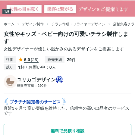
1/9
ホーム
デザイン制作
チラシ作成・フライヤーデザイン
店舗集客チラ
女性やキッズ・ベビー向けの可愛いチラシ製作しま
す
女性デザイナーが優しい温かみのあるデザインをご提案します
5.0
(26)
29
件
評価
販売実績
1
枠 / お願い中：
0
人
残り
ユリカゴデザイン
総販売実績：
290件
プラチナ認定者の
サービス
直近3ヶ月で高い実績を維持した、信頼性の高い出品者のサービス
です
無料で見積り相談