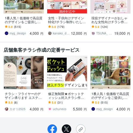
満枠対応中
1番人気！低価格で高品質
女性・子供向けデザイン
現役デザイナーがおしゃ
のデザインをご提供しま
特化!!チラシ制作いたしま
れな女性向けチラシ作成
す A6/ハガキサイズ 個人
す 【シンプル・上品・お
します ペット、トリミン
5.0
(515)
5.0
(179)
5.0
(124)
経営やサロン、ショップ
しゃれなデザイン】初め
グ、美容、クリニック、
4,000
12,000
19,000
にオススメ！
ての方大歓迎＾＾
サロン、エステなど
myg_design
kanako_design✴︎
TSUNA_ design
円
円
円
店舗集客チラシ作成の定番サービス
チラシ・フライヤーのデ
修正無制限★ポケットテ
1番人気！低価格で高品質
ザイン承ります エステ・
ィッシュ封入チラシ作り
のデザインをご提供しま
美容室のチラシやフライ
ます イラレデータ込◎二
す A6/ハガキサイズ 個人
5.0
(8)
5.0
(31)
5.0
(515)
ヤーの作成経験ありま
次利用可能◎修正無制限
経営やサロン、ショップ
4,000
5,500
4,000
す！！
にオススメ！
カオリ2525
uchuneco
myg_design
円
円
円