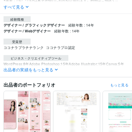
すべて見る
経験職種
デザイナー / グラフィックデザイナー
経験年数 : 14年
デザイナー / Webデザイナー
経験年数 : 14年
受賞歴
ココナラプラチナランク
ココナラプロ認定
ビジネス・クリエイティブツール
WordPress:8年
Adobe Photoshop:15年
Adobe Illustrator:15年
Canva:5年
出品者の実績をもっと見る
ペライチ:5年
Google Analytics:4年
Google Search Console:4年
得意分野
出品者のポートフォリオ
もっと見る
Web制作・HP作成・EC構築
バナー・ヘッダー制作
LP制作
ホームペー
ジ制作
デザイン制作
チラシ・フライヤー製作