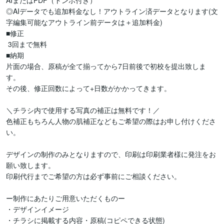
AIまたはPDF（トンボ付き）

◎AIデータでも追加料金なし！アウトライン済データとなります(文
字編集可能なアウトライン前データは＋追加料金)

■修正

 3回まで無料

■納期

片面の場合、原稿が全て揃ってから7日前後で初校を提出致しま
す。

その後、修正回数によって+日数がかかってきます。

＼チラシ内で使用する写真の補正は無料です！／

色補正もちろん人物の肌補正などもご希望の際はお申し付けくださ
い。　

デザインの制作のみとなりますので、印刷は印刷業者様に発注をお
願い致します。

印刷代行までご希望の方は必ず事前にご相談ください。

ー制作にあたりご用意いただくものー

・デザインイメージ

・チラシに掲載する内容・原稿(コピペできる状態)
