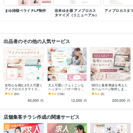
まゆ姉様ペライチLP制作
谷本ゆき様 アメブロカス
アメブロカスタ
タマイズ（リニューアル）
出品者のその他の人気サービス
女性心を掴む♪大人可愛く
大人可愛いフェミニンな
SEOと集客導線を考えた
アメブロカスタマイズし
ヘッダー・バナー作りま
ホームページ制作します
ます フェミニン・上品・
す プロ認定★女性心を掴
月間135万PV達成のPRO
5.0
(30)
5.0
(136)
5.0
(3)
綺麗め・ママ向けのデザ
む上品・綺麗めなデザイ
認定デザイナーが集客設
40,000
12,000
200,000
インはお任せください
ンはお任せください
計
円
円
円
店舗集客チラシ作成の関連サービス