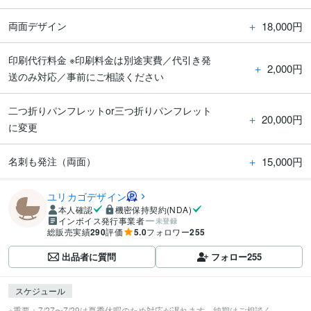
＋
18,000円
両面デザイン
印刷代行料金 ※印刷料金は別途実費／代引き発
＋
2,000円
送のみ対応／事前にご相談ください
二つ折りパンフレットor三つ折りパンフレット
＋
20,000円
に変更
＋
15,000円
名刺も発注（両面）
ユリカゴデザイン
本人確認
機密保持契約(NDA)
インボイス発行事業者
未登録
総販売実績
290
評価
5.0
フォロワー
255
出品者に質問
フォロー
255
スケジュール
※重要：7/27〜7/29は夏季休暇のため対応が遅れます。納期はご相談く...