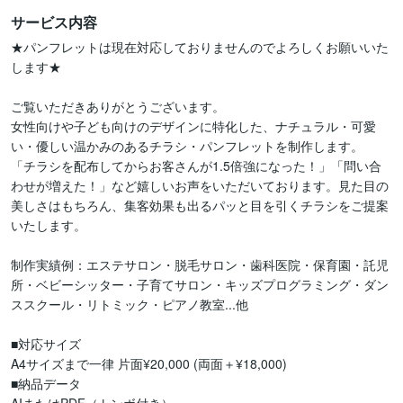
サービス内容
★パンフレットは現在対応しておりませんのでよろしくお願いいた
します★

ご覧いただきありがとうございます。

女性向けや子ども向けのデザインに特化した、ナチュラル・可愛
い・優しい温かみのあるチラシ・パンフレットを制作します。

「チラシを配布してからお客さんが1.5倍強になった！」「問い合
わせが増えた！」など嬉しいお声をいただいております。見た目の
美しさはもちろん、集客効果も出るパッと目を引くチラシをご提案
いたします。

制作実績例：エステサロン・脱毛サロン・歯科医院・保育園・託児
所・ベビーシッター・子育てサロン・キッズプログラミング・ダン
ススクール・リトミック・ピアノ教室...他

■対応サイズ

A4サイズまで一律 片面¥20,000 (両面＋¥18,000)

■納品データ
