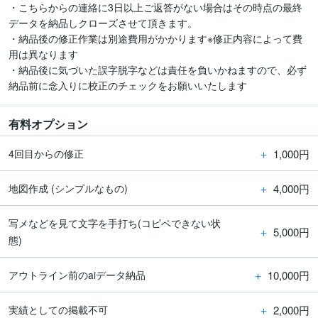
・こちらからの連絡に3日以上ご返答がない場合はその時点の最終
データを納品しクローズさせて頂きます。

・納品後の修正作業は別途費用がかかります※修正内容によって費
用は異なります

・納品後に気づいた誤字脱字などは責任を負いかねますので、必ず
納品前に念入りに校正のチェックをお願いいたします
有料オプション
＋
1,000円
4回目からの修正
＋
4,000円
地図作成 (シンプルなもの)
写メなどを見て文字を手打ち(コピペできない状
＋
5,000円
態)
＋
10,000円
アウトライン前のaiデータ納品
＋
2,000円
実績としての掲載不可