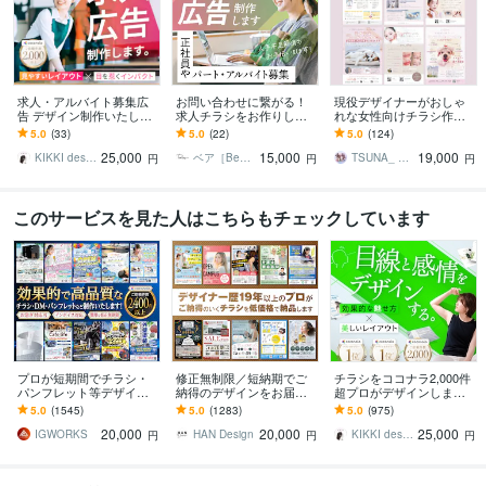
求人・アルバイト募集広
お問い合わせに繋がる！
現役デザイナーがおしゃ
告 デザイン制作いたしま
求人チラシをお作りしま
れな女性向けチラシ作成
す 応募したくなる！持っ
す 代理店で制作経験あり
します ペット、トリミン
5.0
(33)
5.0
(22)
5.0
(124)
て帰りたくなる求人広告
◎どんな職種もお任せく
グ、美容、クリニック、
25,000
15,000
19,000
ださい！
サロン、エステなど
KIKKI design
ベア［Bear_graphic］
TSUNA_ design
円
円
円
このサービスを見た人はこちらもチェックしています
プロが短期間でチラシ・
修正無制限／短納期でご
チラシをココナラ2,000件
パンフレット等デザイン
納得のデザインをお届け
超プロがデザインします
します 名刺、ショップカ
します その他、パンフ・
美しいレイアウト、目を
5.0
(1545)
5.0
(1283)
5.0
(975)
ード、DMなど印刷物なら
ポスター・メニュー・名
惹くビジュアルのフライ
20,000
20,000
25,000
何でも対応可能です
刺・看板 etc.
ヤー・チラシ
IGWORKS
HAN Design
KIKKI design
円
円
円