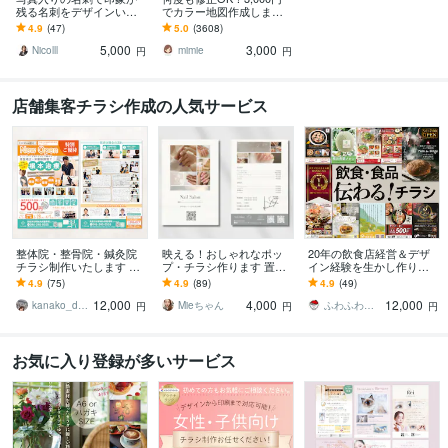
残る名刺をデザインいた
でカラー地図作成します
します 個人事業主の方や
チラシ、ホームページな
4.9
(47)
5.0
(3608)
フリーランスの方におす
どに掲載できる地図を制
5,000
3,000
すめ ポートレート名刺
作します。
Nicolll
mimie
円
円
店舗集客チラシ作成の人気サービス
整体院・整骨院・鍼灸院
映える！おしゃれなポッ
20年の飲食店経営＆デザ
チラシ制作いたします 初
プ・チラシ作ります 置く
イン経験を生かし作りま
めての方大歓迎♪印刷まで
だけで映える♪お店のイメ
す ココナラ[店舗チラシ]ラ
4.9
(75)
4.9
(89)
4.9
(49)
対応OK!
ージ作りのお手伝い
ンク1位達成・飲食に強い
12,000
4,000
12,000
デザイナー
kanako_design✴︎
Mieちゃん
ふわふわデザイン室
円
円
円
お気に入り登録が多いサービス