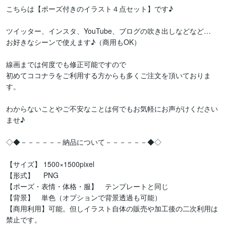
こちらは【ポーズ付きのイラスト４点セット】です♪

ツイッター、インスタ、YouTube、ブログの吹き出しなどなど…

お好きなシーンで使えます♪（商用もOK）

線画までは何度でも修正可能ですので

初めてココナラをご利用する方からも多くご注文を頂いておりま
す。

わからないことやご不安なことは何でもお気軽にお声がけください
ませ♪

◇◆－－－－－－納品について－－－－－－◆◇

【サイズ】 1500×1500pixel

【形式】　 PNG

【ポーズ・表情・体格・服】　テンプレートと同じ

【背景】　単色（オプションで背景透過も可能）

【商用利用】可能。但しイラスト自体の販売や加工後の二次利用は
禁止です。
