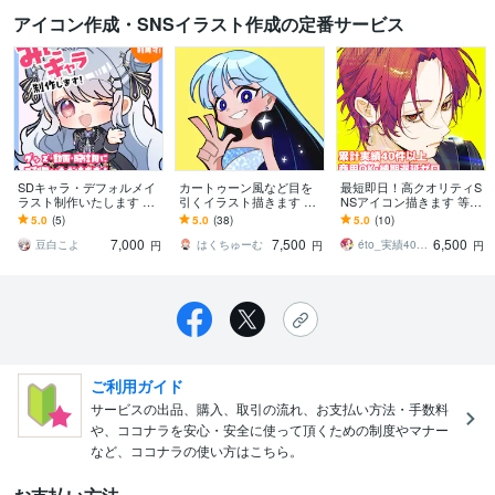
アイコン作成・SNSイラスト作成の定番サービス
SDキャラ・デフォルメイ
カートゥーン風など目を
最短即日！高クオリティS
ラスト制作いたします か
引くイラスト描きます SN
NSアイコン描きます 等身
わいいキャラからゆるい
Sアイコンや記念イラス
もデフォルメも可！魅力
5.0
(5)
5.0
(38)
5.0
(10)
表情差分まで対応可能で
ト、立ち絵、キャラデザ
あるアイコン描きます！
7,000
7,500
6,500
す！
におすすめ！
豆白こよ
はくちゅーむ
éto_実績40件以上
円
円
円
ご利用ガイド
サービスの出品、購入、取引の流れ、お支払い方法・手数料
や、ココナラを安心・安全に使って頂くための制度やマナー
など、ココナラの使い方はこちら。