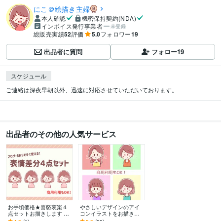
にこ＠絵描き主婦
本人確認
機密保持契約(NDA)
インボイス発行事業者
未登録
総販売実績
52
評価
5.0
フォロワー
19
出品者に質問
フォロー
19
スケジュール
出品者のその他の人気サービス
お手頃価格★喜怒哀楽４
やさしいデザインのアイ
点セットお描きします 商
コンイラストをお描きし
用OK！シンプルで可愛ら
ます 商用OK！シンプルで