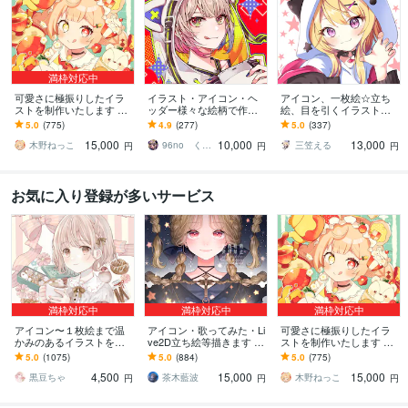
満枠対応中
可愛さに極振りしたイラ
イラスト・アイコン・ヘ
アイコン、一枚絵☆立ち
ストを制作いたします ★
ッダー様々な絵柄で作成
絵、目を引くイラスト描
商用利用＆二次利用込
します 商用可！似顔絵・
きます イリアム、サム
5.0
(775)
4.9
(277)
5.0
(337)
み！ミニキャラは小物２
ブログ・インスタ・動画
ネ、live2D、YouTube、歌
15,000
10,000
13,000
点まで無料！★
配信サムネ等用途様々！
ってみたも
木野ねっこ
96no くろの
三笠える
円
円
円
お気に入り登録が多いサービス
満枠対応中
満枠対応中
満枠対応中
アイコン〜１枚絵まで温
アイコン・歌ってみた・Li
可愛さに極振りしたイラ
かみのあるイラストを描
ve2D立ち絵等描きます ち
ストを制作いたします ★
きます ★ココナラ自体が
びキャラや配信用イラス
商用利用＆二次利用込
5.0
(1075)
5.0
(884)
5.0
(775)
初めての方も、お気軽に
ト等、幅広く制作してい
み！ミニキャラは小物２
4,500
15,000
15,000
ご相談ください♪★
ます！
点まで無料！★
黒豆ちゃ
茶木藍波
木野ねっこ
円
円
円