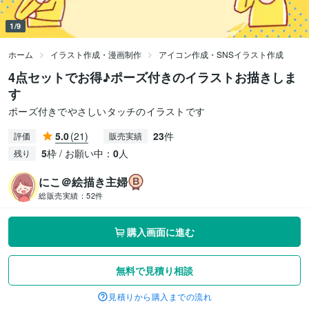
1/9
ホーム
イラスト作成・漫画制作
アイコン作成・SNSイラスト作成
4点セットでお得♪ポーズ付きのイラストお描きしま
す
ポーズ付きでやさしいタッチのイラストです
5.0
(21)
23
件
評価
販売実績
5
枠 / お願い中：
0
人
残り
にこ＠絵描き主婦
総販売実績：
52件
購入画面に進む
無料で見積り相談
見積りから購入までの流れ