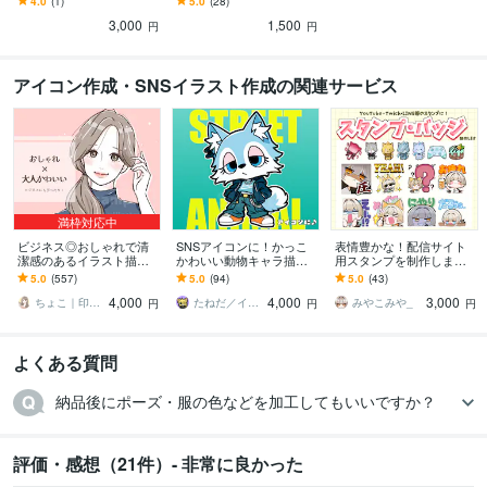
4.0
(1)
5.0
(28)
しい雰囲気にオススメで
可愛らしい雰囲気にオス
3,000
1,500
す♪
スメです♪
円
円
アイコン作成・SNSイラスト作成の関連サービス
満枠対応中
ビジネス◎おしゃれで清
SNSアイコンに！かっこ
表情豊かな！配信サイト
潔感のあるイラスト描き
かわいい動物キャラ描き
用スタンプを制作します Y
ます 大人かわいいアイコ
ます ストリート系！かっ
ouTube・Twitch・LINEス
5.0
(557)
5.0
(94)
5.0
(43)
ンで信頼度UP！インス
こかわいい動物キャラ作
タンプにオススメ！
4,000
4,000
3,000
タ・ココナラ用に
成｜修正無制限
ちょこ｜印象と信頼を形にするアイコン職人
たねだ／イラストレーター
みやこみや_
円
円
円
よくある質問
納品後にポーズ・服の色などを加工してもいいですか？
評価・感想（21件）- 非常に良かった