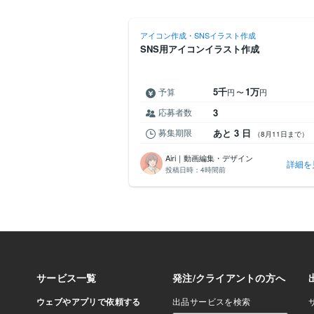
スト作成
アイコン作成・SNSイラスト作成
スト制作
SNS用アイコンイラスト作成
00
5千
1万
予算
円
円
〜
円
応募者数
3
 4 日
募集期限
あと 3 日
（8月12日まで）
（8月11日まで）
Airi｜動画編集・デザイン
詳細を見る
詳細を
投稿日時：
4時間前