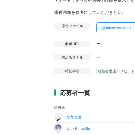
・ポートフォリオや過去の作品を提示でき
添付ファイル
maxresdefault (...
ー
参考URL
ー
求めるスキル
特記事項
経験者優遇
スピード
応募者一覧
応募者
水埜青磁
ゆいる yuillu