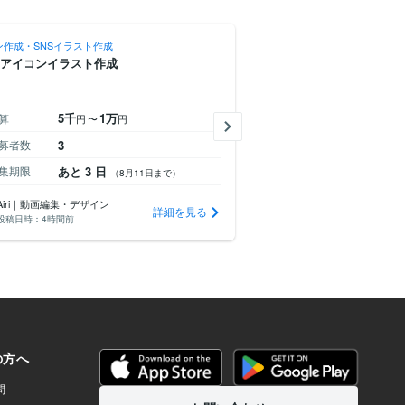
ン作成・SNSイラスト作成
アイコン作成・SNSイラスト作
用アイコンイラスト作成
SNSのアイコンイラスト制
5千
1万
1,000
算
予算
円
〜
円
円
募者数
3
応募者数
19
集期限
あと 3 日
募集期限
あと 4 日
（8月11日まで）
Airi｜動画編集・デザイン
紫雲でぬ
詳細を見る
投稿日時：
4時間前
投稿日時：
1日前