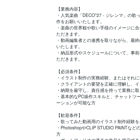
【業務内容】
・人気楽曲「DECO*27 - ジレンマ」
作をお願いいたします。
・楽曲の世界観や歌い手様のイメージに合
ただきます。
・動画編集者との連携を取りながら、最終
いたします。
・納品形式やスケジュールについて、事前
ただきます。
【必須条件】
・イラスト制作の実務経験、またはそれに
・クライアントの要望を正確に理解し、イ
・納期を厳守し、責任感を持って業務に取
・基本的なPC操作スキルと、チャットツ
ーションが可能な方
【歓迎条件】
・歌ってみた動画用のイラスト制作経験を
・PhotoshopやCLIP STUDIO PA
方