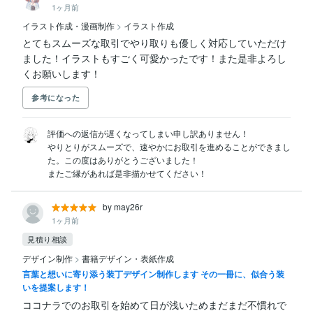
1ヶ月前
イラスト作成・漫画制作
>
イラスト作成
とてもスムーズな取引でやり取りも優しく対応していただけ
ました！イラストもすごく可愛かったです！また是非よろし
くお願いします！
参考になった
評価への返信が遅くなってしまい申し訳ありません！

やりとりがスムーズで、速やかにお取引を進めることができまし
た。この度はありがとうございました！

またご縁があれば是非描かせてください！
by may26r
1ヶ月前
見積り相談
デザイン制作
>
書籍デザイン・表紙作成
言葉と想いに寄り添う装丁デザイン制作します その一冊に、似合う装
いを提案します！
ココナラでのお取引を始めて日が浅いためまだまだ不慣れで