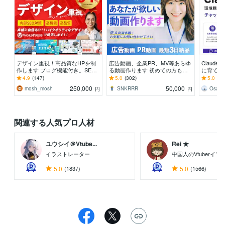
デザイン重視！高品質なHPを制
広告動画、企業PR、MV等あらゆ
Claud
作します ブログ機能付き。SEO
る動画作ります 初めての方も丁
に育てま
に強いHPを制作します。
寧にサポート！長尺PR/VP動画も
構築や用
4.9
(147)
5.0
(302)
5.0
(38
承ります！
を作成し
250,000
50,000
mosh_mosh
SNKRRR
Osaka
円
円
関連する人気プロ人材
ユウシイ＠Vtube...
Rei ★
イラストレーター
中国人のVtuberイ
5.0
(1837)
5.0
(1566)