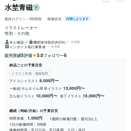
水埜青磁
最終ログイン：
5時間前
稼働状況
内容によります
イラストレーター
性別：その他
本人確認
機密保持契約(NDA)
未登録
インボイス発行事業者
未登録
5
5.0
6
販売実績
評価
フォロワー
納品ごとの予算目安
イラスト作成・漫画制作
8,000円〜
アイコンイラスト
15,000円〜
一枚絵/サムネイル用 等イラスト
10,000円〜
15,000円〜
立ち絵イラスト
装丁イラスト
継続（時給/月給）の予算目安
1,000円
時間単価：
1週間の稼働日数：
週5日以上
1日の稼働時間：
3時間
稼働時間帯：
平日日中、平日夜間、土日・祝日