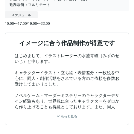
勤務場所：
フルリモート
スケジュール
10:00〜17:00/19:00〜22:00
イメージに合う作品制作が得意です
はじめまして、イラストレーターの水埜青磁（みずのせ
いじ）と申します。

キャラクターイラスト・立ち絵・表情差分・一枚絵を中
心に、同人・創作活動をされている方のご依頼を多数お
受けしてまいりました。

ノベルゲーム・マーダーミステリーのキャラクターデザ
イン経験もあり、世界観に合ったキャラクターをゼロか
ら作り上げることも得意としております。また、同人
誌・小説本の装丁・ブックデザインにも対応しており、
もっと見る
表紙カラーイラストから本文レイアウト・挿絵まで一貫
してお任せいただけます。
