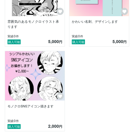
---

【こんな方におすすめです】

✅ VTuber・歌い手・配信者として活動されている方

雰囲気のあるモノクロイラスト承
かわいい名刺、デザインします
✅ 歌ってみたMV・サムネイル用のイラストをお探しの
ります
方

0
0
実績
件
実績
件
✅ 同人誌・小説本の表紙・挿絵・装丁をまとめてお任
5,000
5,000
円
円
購入可能
購入可能
せしたい方

✅ 創作活動でキャラクターイラストが必要な方

✅ 「なんとなくこんなイメージ」という段階からご相
談したい方

---

はじめての方も、ご予算が決まっていない方も、お気軽
にメッセージください。
モノクロSNSアイコン描きます
0
実績
件
2,000
円
購入可能