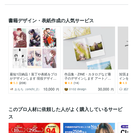
書籍デザイン・表紙作成の人気サービス
最短1日納品！装丁や表紙をプロ
作品集・ZINE・カタログなど冊
32頁まで
がデザインします 現役デザイナ
子のデザインします アート／写
インをし
ーが同人誌 書籍など本の表紙を
真／イラストなど、冊子作りをお
い方へ、
5.0
(208)
4.8
(14)
4.9
(19
デザインいたします
手伝いします
制作しま
10,000
30,000
おもち（omchi_2）
0102 design
紙作室
円
円
このプロ人材に依頼した人がよく購入しているサービ
ス