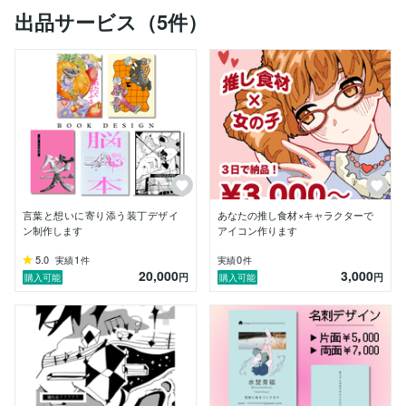
---

出品サービス（5件）
【得意なジャンル・表現】

・キャラクターイラスト全般（立ち絵・表情差分・一枚
絵）

・MV・サムネイル・アイコン・ヘッダー用イラスト

・同人誌・小説本の装丁・ブックデザイン・挿絵

---

【使用ツール】

CLIP STUDIO PAINT / Adobe Photoshop / Illustrator / C
anva

言葉と想いに寄り添う装丁デザイ
あなたの推し食材×キャラクターで
ン制作します
アイコン作ります
---

5.0
1
0
実績
件
実績
件
20,000
3,000
【制作の進め方】

円
円
購入可能
購入可能
ご依頼後はまずヒアリングにてご要望・世界観・参考イ
メージを丁寧に確認いたします。ラフ段階でしっかりす
り合わせを行った上で本制作に入りますので、「イメー
ジと違った」というトラブルを防ぐことができます。

納期・料金はご依頼内容に合わせてご相談いたします。
