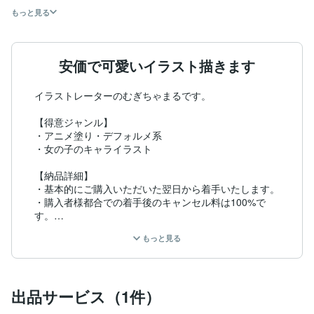
もっと見る
安価で可愛いイラスト描きます
イラストレーターのむぎちゃまるです。

【得意ジャンル】

・アニメ塗り・デフォルメ系

・女の子のキャライラスト

【納品詳細】

・基本的にご購入いただいた翌日から着手いたします。

・購入者様都合での着手後のキャンセル料は100%で
す。

もっと見る
【禁止事項】

・自作発言

・AI学習

出品サービス（1件）
実績が少ないので安価で受けています。

一つひとつ丁寧な対応を心がけております。
