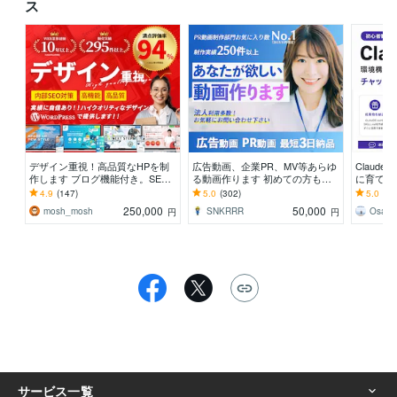
ス
デザイン重視！高品質なHPを制
広告動画、企業PR、MV等あらゆ
Claud
作します ブログ機能付き。SEO
る動画作ります 初めての方も丁
に育てま
に強いHPを制作します。
寧にサポート！長尺PR/VP動画も
構築や用
4.9
(147)
5.0
(302)
5.0
(36
承ります！
を作成し
250,000
50,000
mosh_mosh
SNKRRR
Osaka
円
円