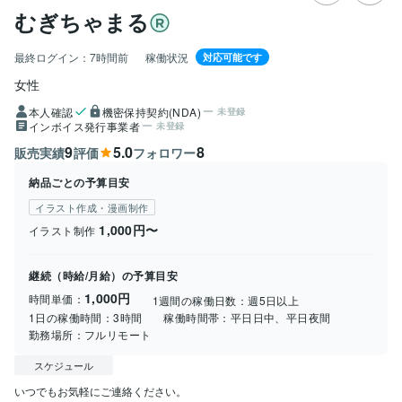
むぎちゃまる
最終ログイン：
7時間前
稼働状況
対応可能です
女性
本人確認
機密保持契約(NDA)
未登録
インボイス発行事業者
未登録
9
5.0
8
販売実績
評価
フォロワー
納品ごとの予算目安
イラスト作成・漫画制作
1,000円〜
イラスト制作
継続（時給/月給）の予算目安
1,000円
時間単価：
1週間の稼働日数：
週5日以上
1日の稼働時間：
3時間
稼働時間帯：
平日日中、平日夜間
勤務場所：
フルリモート
スケジュール
いつでもお気軽にご連絡ください。