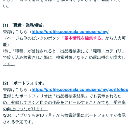
い。
(1) 「職種・業務領域」
登録はこちら→
https://profile.coconala.com/users/my/
（ページ右側のピンクのボタン
「基本情報を編集する」
から入力可
能）
特に「職種」が登録されると、
出品者検索にて「職種・カテゴリ」
で絞り込み検索された際に、検索対象となるため露出機会が増大し
ます。
(2) 「ポートフォリオ」
登録はこちら→
https://profile.coconala.com/users/my/portfolios
登録したポートフォリオは「出品者検索結果」でも表示されるた
め、登録しておくと自身の作品をアピールすることができ、受注率
の向上につながります。
なお、アプリでも6/10（月）から検索結果にポートフォリオが表示
される予定です。