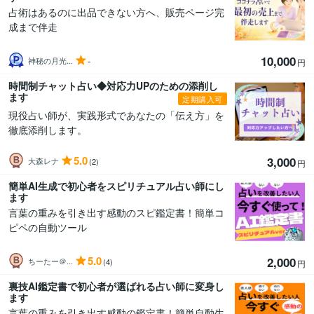
占術はあるのに出品できない方へ、販売ページ完
成まで伴走
10,000
-
神秘の月光...
円
時間制チャット占い◆対応力UPのための添削し
ます
定期購入可
現役占い師が、実践形式であなたの「伝え方」を
徹底添削します。
5.0
3,000
大森レナ
(2)
円
簡単AI生成で初心者をスピリチュアル占い師にし
ます
言葉の重みを引き出す感動のスピ鑑定書！簡単コ
ピペの自動ツール
5.0
2,000
ちーたー＠...
(4)
円
裏技AI鑑定書で初心者が選ばれる占い師に変身し
ます
言葉の重みを引き出す感動の鑑定書！簡単自動生