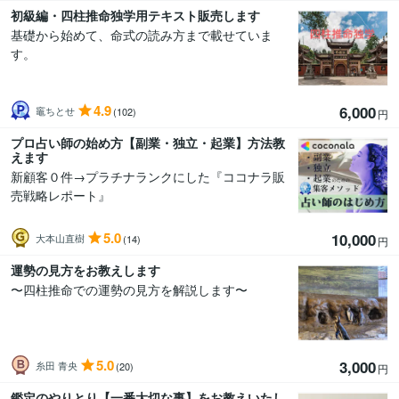
初級編・四柱推命独学用テキスト販売します
基礎から始めて、命式の読み方まで載せていま
す。
4.9
6,000
竈ちとせ
(102)
円
プロ占い師の始め方【副業・独立・起業】方法教
えます
新顧客０件→プラチナランクにした『ココナラ販
売戦略レポート』
5.0
10,000
大本山直樹
(14)
円
運勢の見方をお教えします
〜四柱推命での運勢の見方を解説します〜
5.0
3,000
糸田 青央
(20)
円
鑑定のやりとり【一番大切な事】をお教えいたし