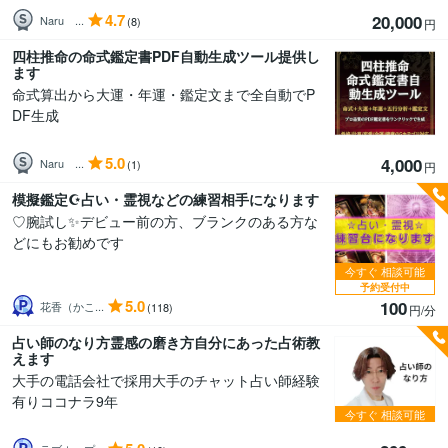
4.7
20,000
Naru ...
(8)
円
四柱推命の命式鑑定書PDF自動生成ツール提供し
ます
命式算出から大運・年運・鑑定文まで全自動でP
DF生成
5.0
4,000
Naru ...
(1)
円
模擬鑑定☪️占い・霊視などの練習相手になります
♡腕試し✨デビュー前の方、ブランクのある方な
どにもお勧めです
今すぐ
相談可能
予約受付中
5.0
100
花香（かこ...
(118)
円/分
占い師のなり方霊感の磨き方自分にあった占術教
えます
大手の電話会社で採用大手のチャット占い師経験
有りココナラ9年
今すぐ
相談可能