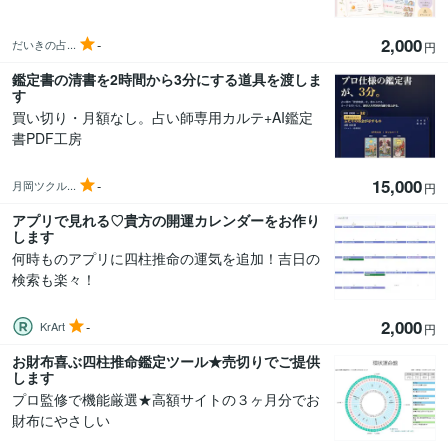
2,000
-
だいきの占...
円
鑑定書の清書を2時間から3分にする道具を渡しま
す
買い切り・月額なし。占い師専用カルテ+AI鑑定
書PDF工房
15,000
-
月岡ツクル...
円
アプリで見れる♡貴方の開運カレンダーをお作り
します
何時ものアプリに四柱推命の運気を追加！吉日の
検索も楽々！
2,000
-
KrArt
円
お財布喜ぶ四柱推命鑑定ツール★売切りでご提供
します
プロ監修で機能厳選★高額サイトの３ヶ月分でお
財布にやさしい