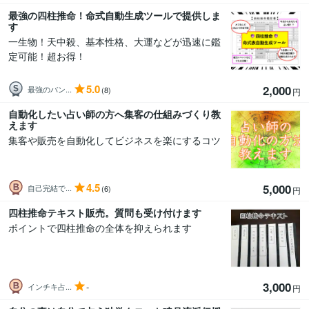
最強の四柱推命！命式自動生成ツールで提供しま
す
一生物！天中殺、基本性格、大運などが迅速に鑑
定可能！超お得！
5.0
2,000
最強のバン...
(8)
円
自動化したい占い師の方へ集客の仕組みづくり教
えます
集客や販売を自動化してビジネスを楽にするコツ
4.5
5,000
自己完結で...
(6)
円
四柱推命テキスト販売。質問も受け付けます
ポイントで四柱推命の全体を抑えられます
3,000
-
インチキ占...
円