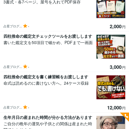
3書式・各7ページ。屋号を入れてPDF保存
2,000
-
占星プログ...
円
四柱推命の鑑定文チェックツールをお渡しします
書いた鑑定文を50項目で確かめ、PDFまで一画面
3,000
-
占星プログ...
円
四柱推命の鑑定文を書く練習帳をお渡しします
命式は読めるのに書けない方へ。24ケース収録
12,000
-
占星プログ...
円
生年月日の産まれた時間が分かる方法があります
ご自分の晩年の運気や子供との関係は産まれた時