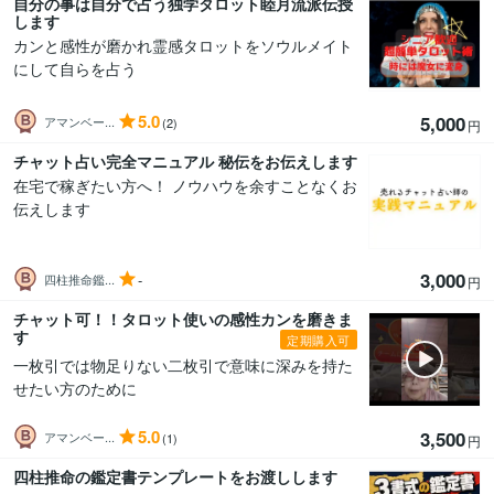
自分の事は自分で占う独学タロット睦月流派伝授
します
カンと感性が磨かれ霊感タロットをソウルメイト
にして自らを占う
5.0
5,000
アマンベー...
(2)
円
チャット占い完全マニュアル 秘伝をお伝えします
在宅で稼ぎたい方へ！ ノウハウを余すことなくお
伝えします
3,000
-
四柱推命鑑...
円
チャット可！！タロット使いの感性カンを磨きま
す
定期購入可
一枚引では物足りない二枚引で意味に深みを持た
せたい方のために
5.0
3,500
アマンベー...
(1)
円
四柱推命の鑑定書テンプレートをお渡しします