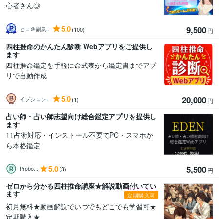
心者さん◎
5.0
9,500
ヒロ＠副業...
(100)
円
四柱推命のかんたん診断 Webアプリをご提供し
ます
四柱推命鑑定を手軽に命式表から鑑定書までアプ
リで自動作成
5.0
20,000
イプシロン...
(1)
円
占い師・占い師志望向け総合鑑定アプリを提供し
ます
11占術対応・インストール不要でPC・スマホか
ら本格鑑定
5.0
5,500
Probo...
(3)
円
ゼロから分かる四柱推命講座★解説動画付いてい
ます
定期購入可
初月無料★動画解説でいつでもどこでも学習可★
定期購入★