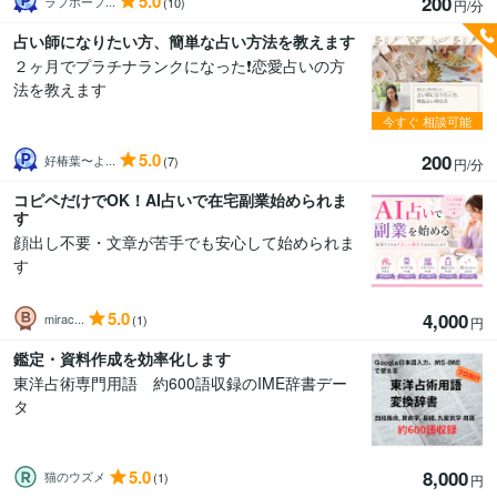
5.0
200
ラブホープ...
(10)
円/分
占い師になりたい方、簡単な占い方法を教えます
２ヶ月でプラチナランクになった❗️恋愛占いの方
法を教えます
今すぐ
相談可能
5.0
200
好椿葉〜よ...
(7)
円/分
コピペだけでOK！AI占いで在宅副業始められま
す
顔出し不要・文章が苦手でも安心して始められま
す
5.0
4,000
mirac...
(1)
円
鑑定・資料作成を効率化します
東洋占術専門用語 約600語収録のIME辞書デー
タ
5.0
8,000
猫のウズメ
(1)
円