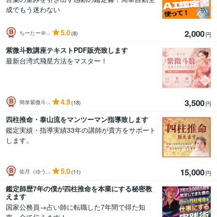
成でもう迷わない
5.0
2,000
ちーたー＠...
(8)
円
紫微斗数講座テキストPDF販売致します
最新台湾式飛星方法をマスター！
4.9
3,500
簡単紫微斗...
(18)
円
四柱推命・泰山流をマンツーマン指導致します
鑑定実績・指導実績33年の講師が貴方をサポート
します。
5.0
15,000
佑月（ゆう...
(11)
円
鑑定師歴7年の僕が四柱推命を本業にする秘密教
えます
国家公務員→占い師に転職した7年間で得た知