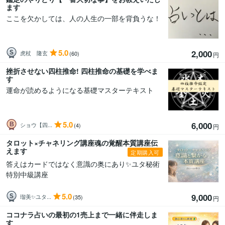
ます
ここを欠かしては、人の人生の一部を背負うな！
5.0
2,000
虎杖 隆玄
(60)
円
挫折させない四柱推命! 四柱推命の基礎を学べま
す
運命が読めるようになる基礎マスターテキスト
5.0
6,000
ショウ【四...
(4)
円
タロット×チャネリング講座魂の覚醒本質講座伝
えます
定期購入可
答えはカードではなく意識の奥にあり✨ユタ秘術
特別中級講座
5.0
9,000
瑠美✨ユタ...
(35)
円
ココナラ占いの最初の1売上まで一緒に伴走しま
す