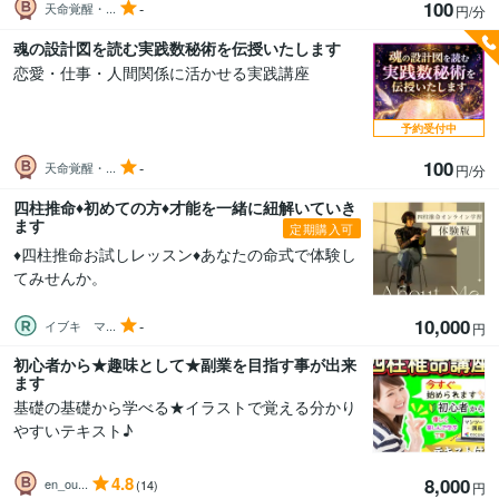
100
-
天命覚醒・...
円/分
魂の設計図を読む実践数秘術を伝授いたします
恋愛・仕事・人間関係に活かせる実践講座
予約受付中
100
-
天命覚醒・...
円/分
四柱推命♦初めての方♦才能を一緒に紐解いていき
ます
定期購入可
♦四柱推命お試しレッスン♦あなたの命式で体験し
てみせんか。
10,000
-
イブキ マ...
円
初心者から★趣味として★副業を目指す事が出来
ます
基礎の基礎から学べる★イラストで覚える分かり
やすいテキスト♪
4.8
8,000
en_ou...
(14)
円