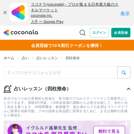
会員登録で10％割引クーポンを獲得！
ホーム
占い
占いレッスン
四柱推命
占いレッスン（四柱推命）
自分で占うための本格的な技術を、実力派のプロからマンツーマンで直接学ぶこ
とができます。実績4万件超、1,000名規模の講師から占術を比較して、自分に合
う先生を選べます。24時間匿名・秘密厳守。初心者からプロ志望までリーズナブ
ルに指導を依頼可能。プロの技術を高品質に習得するために、まずは無料の見積
もり相談を。