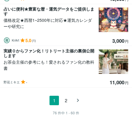
占いに便利★豊富な暦・運気データをご提供しま
す
価格改定★西暦1~2500年に対応★運気カレンダ
ーや研究に
5.0
3,000
KrArt
(1)
円
実績０からファン化！リトリート主催の裏側公開
します
お茶会主催の参考にも！愛されるファン化の教科
書
11,000
-
野花ミキエ
円
1
2
76
件中
1 - 60
件