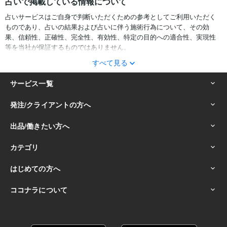
占いで掲載している情報について
占いサービスはご自身で判断いただくための参考としてご利用いただく
ものであり、占いの結果および占いに伴う施術行為について、その効
果、信頼性、正確性、完全性、有効性、特定の目的への適合性、実現性
等を当社が保証するものではありません。
すべて見る
サービスの結果をどのように利用するかは、お客様ご自身の自己責任に
おいて判断をお願いいたします。
占いの結果およびその内容を踏まえておこなったお客様の行動により生
ずる一切の損害について、当社および情報の提供者は一切責任を負いか
ねます。