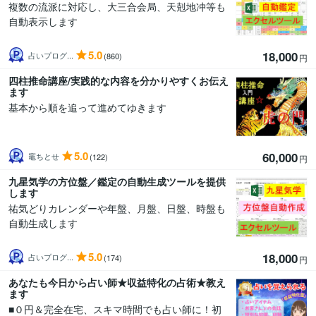
複数の流派に対応し、大三合会局、天剋地冲等も
自動表示します
5.0
18,000
占いプログ...
(860)
円
四柱推命講座/実践的な内容を分かりやすくお伝え
ます
基本から順を追って進めてゆきます
5.0
60,000
竈ちとせ
(122)
円
九星気学の方位盤／鑑定の自動生成ツールを提供
します
祐気どりカレンダーや年盤、月盤、日盤、時盤も
自動生成します
5.0
18,000
占いプログ...
(174)
円
あなたも今日から占い師★収益特化の占術★教え
ます
■０円＆完全在宅、スキマ時間でも占い師に！初