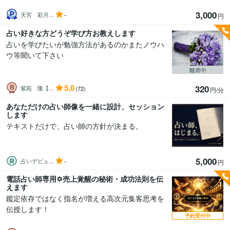
3,000
-
天宮 彩月...
円
占い好きな方どうぞ学び方お教えします
占いを学びたいが勉強方法があるのかまたノウハ
ウ等聞いて下さい
離席中
5.0
320
紫苑 隆【...
(72)
円/分
あなただけの占い師像を一緒に設計、セッション
します
テキストだけで、占い師の方針が決まる。
5,000
-
占いデビュ...
円
電話占い師専用✡売上覚醒の秘術・成功法則を伝
えます
鑑定依存ではなく指名が増える高次元集客思考を
伝授します！
予約受付中