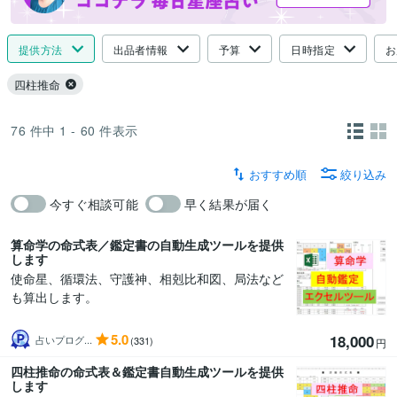
提供方法
出品者情報
予算
日時指定
お
四柱推命
76
件中
1 - 60
件表示
おすすめ順
絞り込み
今すぐ相談可能
早く結果が届く
算命学の命式表／鑑定書の自動生成ツールを提供
します
使命星、循環法、守護神、相剋比和図、局法など
も算出します。
5.0
18,000
占いプログ...
(331)
円
四柱推命の命式表＆鑑定書自動生成ツールを提供
します