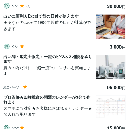
30,000
-
KrArt
(1)
円
占いに便利★Excelで昔の日付が使えます
★あなたのExcelで1900年以前の日付が計算がで
きます
3,000
-
KrArt
円
占い師・鑑定士限定：一流のビジネス相談を承り
ます
貴方の為だけに、"超一流"のコンサルを実施しま
す
95,000
-
総合パーソ...
円
プロ監修★四柱推命の開運カレンダーが3分で作
れます
スマホにも対応★お客様に喜ばれるカレンダー★
名入れも承ります
15,000
-
KrArt
円