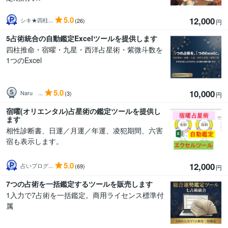
5.0
12,000
シキ★四柱...
(26)
円
5占術統合の自動鑑定Excelツールを提供します
四柱推命・宿曜・九星・西洋占星術・紫微斗数を
1つのExcel
5.0
10,000
Naru ...
(3)
円
宿曜(オリエンタル)占星術の鑑定ツールを提供し
ます
相性診断書、日運／月運／年運、凌犯期間、六害
宿も表示します。
5.0
12,000
占いプログ...
(69)
円
7つの占術を一括鑑定するツールを販売します
1入力で7占術を一括鑑定。商用ライセンス標準付
属