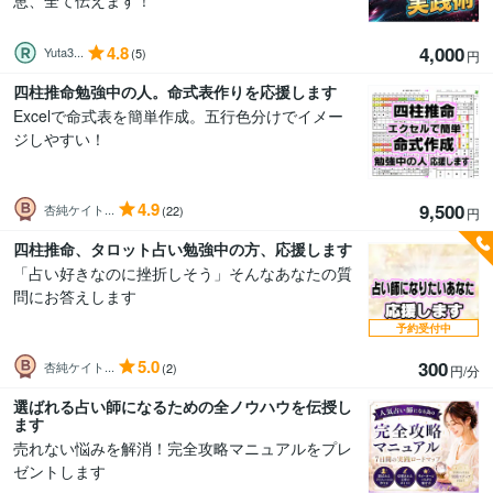
恵、全て伝えます！
4.8
4,000
Yuta3...
(5)
円
四柱推命勉強中の人。命式表作りを応援します
Excelで命式表を簡単作成。五行色分けでイメー
ジしやすい！
4.9
9,500
杏純ケイト...
(22)
円
四柱推命、タロット占い勉強中の方、応援します
「占い好きなのに挫折しそう」そんなあなたの質
問にお答えします
予約受付中
5.0
300
杏純ケイト...
(2)
円/分
選ばれる占い師になるための全ノウハウを伝授し
ます
売れない悩みを解消！完全攻略マニュアルをプレ
ゼントします