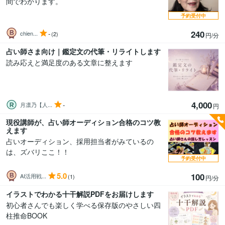
間でわかります。
予約受付中
240
-
chien...
(2)
円/分
占い師さま向け｜鑑定文の代筆・リライトします
読み応えと満足度のある文章に整えます
4,000
-
月凛乃【人...
円
現役講師が、占い師オーディション合格のコツ教
えます
占いオーディション、採用担当者がみているの
は、ズバリここ！！
予約受付中
5.0
100
AI活用戦...
(1)
円/分
イラストでわかる十干解説PDFをお届けします
初心者さんでも楽しく学べる保存版のやさしい四
柱推命BOOK