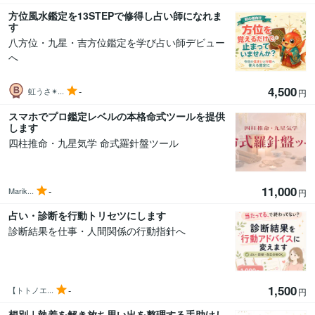
方位風水鑑定を13STEPで修得し占い師になれま
す
八方位・九星・吉方位鑑定を学び占い師デビュー
へ
4,500
-
虹うさ✴︎...
円
スマホでプロ鑑定レベルの本格命式ツールを提供
します
四柱推命・九星気学 命式羅針盤ツール
11,000
-
Marik...
円
占い・診断を行動トリセツにします
診断結果を仕事・人間関係の行動指針へ
1,500
-
【トトノエ...
円
想別｜執着を解き放ち思い出を整理する手助けし