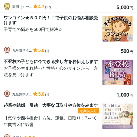
4.7
5,000
夢明（ムー...
(17)
円
ワンコイン★５００円！！で子供のお悩み相談受
けます
子育ての悩みを500円で解決☆
5.0
500
九星気学タ...
(1)
円
不登校の子どもに今できる接し方をお伝えします
お子様の生まれ持った性格と心のサインから、方
法を見つけます
5.0
1,000
九星気学タ...
(1)
円
起業や結婚、引越 大事な日取りや方位をみます
定期購入可
【気学や四柱推命】方位、運気、日取り：7～10
年間吉凶に影響