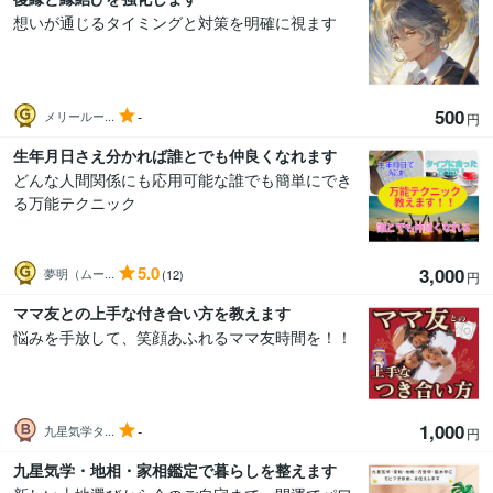
想いが通じるタイミングと対策を明確に視ます
500
-
メリールー...
円
生年月日さえ分かれば誰とでも仲良くなれます
どんな人間関係にも応用可能な誰でも簡単にでき
る万能テクニック
5.0
3,000
夢明（ムー...
(12)
円
ママ友との上手な付き合い方を教えます
悩みを手放して、笑顔あふれるママ友時間を！！
1,000
-
九星気学タ...
円
九星気学・地相・家相鑑定で暮らしを整えます