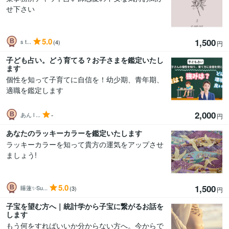
せ下さい
5.0
1,500
s t...
(4)
円
子ども占い。どう育てる？お子さまを鑑定いたし
ます
個性を知って子育てに自信を！幼少期、青年期、
適職を鑑定します
2,000
-
あん l ...
円
あなたのラッキーカラーを鑑定いたします
ラッキーカラーを知って貴方の運気をアップさせ
ましょう!
5.0
1,500
睡蓮✨Su...
(3)
円
子宝を望む方へ｜統計学から子宝に繋がるお話を
します
もう何をすればいいか分からない方へ。今からで