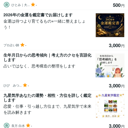
500
-
ひとみ｜大...
円
2026年の金運を鑑定書でお届けします
金運は待つより育てるもの⭐︎一緒に整えましょ
う！
3,000
-
プロ占い師
円
生年月日からの思考傾向｜考え方のクセを言語化
します
占いではなく、思考構造の整理をします
3,000
-
ひび みつ...
円
九星気学あなたの運勢・相性・方位を詳しく鑑定
します
恋愛・仕事・引っ越し方位まで、九星気学で未来
を読み解きます
3,000
-
良方 白水
円