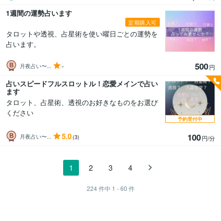
1週間の運勢占います
定期購入可
タロットや透視、占星術を使い曜日ごとの運勢を
占います。
500
-
月夜占い〜...
円
占いスピードフルスロットル！恋愛メインで占い
ます
タロット、占星術、透視のお好きなものをお選び
ください
予約受付中
5.0
100
月夜占い〜...
(3)
円/分
1
2
3
4
224
件中
1 - 60
件