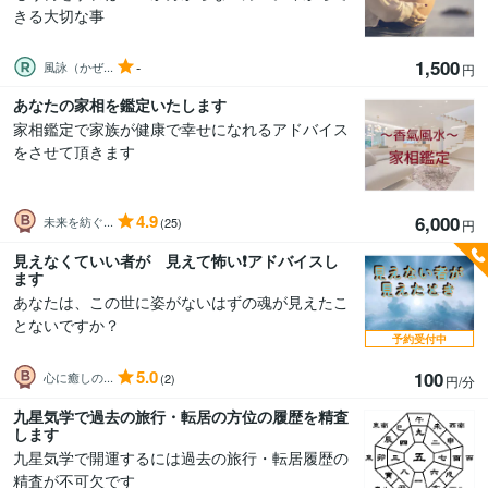
きる大切な事
1,500
-
風詠（かぜ...
円
あなたの家相を鑑定いたします
家相鑑定で家族が健康で幸せになれるアドバイス
をさせて頂きます
4.9
6,000
未来を紡ぐ...
(25)
円
見えなくていい者が 見えて怖い❗️アドバイスし
ます
あなたは、この世に姿がないはずの魂が見えたこ
とないですか？
予約受付中
5.0
100
心に癒しの...
(2)
円/分
九星気学で過去の旅行・転居の方位の履歴を精査
します
九星気学で開運するには過去の旅行・転居履歴の
精査が不可欠です