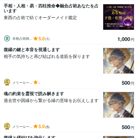
手相・人相・易・四柱推命◆融合占術あなたを占
います
東西の占術で紡ぐオーダーメイド鑑定
5.0
1,000
本格占術師...
(1)
円
復縁の鍵と本音を視通します
相手の気持ちと再び結ばれる道筋を探ります
500
-
メリールー...
円
魂の約束を霊視で読み解きます
過去世や因縁から繋がる縁の意味をお伝えします
5.0
500
メリールー...
(5)
円
復縁と縁結びを強化します