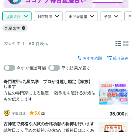
提供方法
対応範囲
出品者情報
予算
日
九星気学
224
件中
1 - 60
件表示
おすすめ順
絞り込み
今すぐ相談可能
早く結果が届く
奇門遁甲×九星気学｜プロが引越し鑑定【家族】
します
方位の専門家による鑑定！ 凶作用を避ける対処法
もお伝えします
5.0
35,000
宇佐 應凜...
(2)
円
古神道で資格や入試の合格祈願の祈祷を行います
試験日より早めの祈祷がお勧め（祈祷日はよくあ