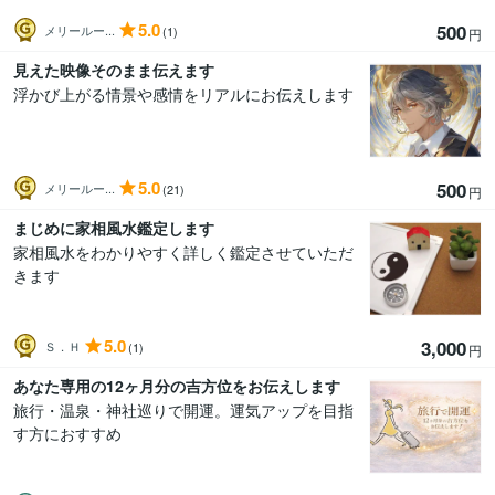
5.0
500
メリールー...
(1)
円
見えた映像そのまま伝えます
浮かび上がる情景や感情をリアルにお伝えします
5.0
500
メリールー...
(21)
円
まじめに家相風水鑑定します
家相風水をわかりやすく詳しく鑑定させていただ
きます
5.0
3,000
Ｓ．Ｈ
(1)
円
あなた専用の12ヶ月分の吉方位をお伝えします
旅行・温泉・神社巡りで開運。運気アップを目指
す方におすすめ