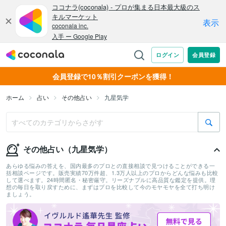
会員登録で10％割引クーポンを獲得！
ホーム
占い
その他占い
九星気学
その他占い（九星気学）
あらゆる悩みの答えを、国内最多のプロとの直接相談で見つけることができる一
括相談ページです。販売実績70万件超、1.3万人以上のプロからどんな悩みも比較
して選べます。24時間匿名・秘密厳守。リーズナブルに高品質な鑑定を提供。理
想の毎日を取り戻すために、まずはプロを比較して今のモヤモヤを全て打ち明け
ましょう。