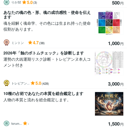
5.0
500
りか32
(3)
円
あなたの魂の色・形、魂の成功感性・使命を伝え
ます
魂を紐解く魂命学、その色には生まれ持った使命
役割があります。
4.7
1,000
ミントン
(38)
円
2026年「蝕のボトムチェック」を診断します
運勢の大凶運期リスク診断・トレビアンヌ本人コ
メント付き
5.0
3,000
トレビアン...
(428)
円
10種の占術であなたの本質を総合鑑定します
人物の本質と流れを総合鑑定します。
1,500
-
torum...
円