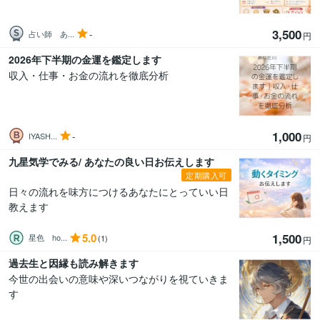
3,500
-
占い師 あ...
円
2026年下半期の金運を鑑定します
収入・仕事・お金の流れを徹底分析
1,000
-
IYASH...
円
九星気学でみる/ あなたの良い日お伝えします
定期購入可
日々の流れを味方につけるあなたにとっていい日
教えます
5.0
1,500
星色 ho...
(1)
円
過去生と因縁も読み解きます
今世の出会いの意味や深いつながりを視ていきま
す