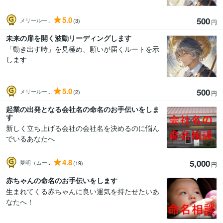
5.0
500
メリールー...
(3)
円
未来の扉を開く波動リーディングします
「動き出す時」を見極め、願いが届くルートを示
します
5.0
500
メリールー...
(2)
円
起業の出発となる会社名の命名のお手伝いをしま
す
新しく立ち上げる会社の会社名を決めるのに悩ん
でいるあなたへ
4.8
5,000
夢明（ムー...
(19)
円
赤ちゃんの命名のお手伝いをします
生まれてくる赤ちゃんに良い運気を持たせたいあ
なたへ！