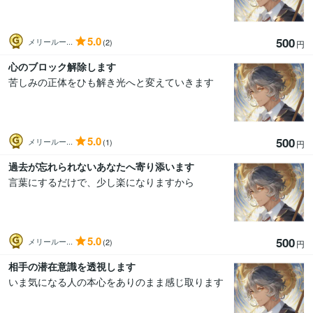
5.0
500
メリールー...
(2)
円
心のブロック解除します
苦しみの正体をひも解き光へと変えていきます
5.0
500
メリールー...
(1)
円
過去が忘れられないあなたへ寄り添います
言葉にするだけで、少し楽になりますから
5.0
500
メリールー...
(2)
円
相手の潜在意識を透視します
いま気になる人の本心をありのまま感じ取ります