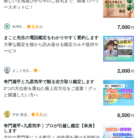
新しい土地選びから今のご自宅まで、開運でパワ
ースポットに！
5.0
7,000
AURA ...
(1)
円
まこと先生の電話鑑定をわかりやすく要約します
大事な鑑定を後から読み返せる鑑定カルテ提供サ
ービス
2,000
-
まこと先生...
円
奇門遁甲と九星気学で観る吉方取り鑑定します
2つの方位術を重ねた最上吉方位をご提案！グッ
と開運したい方へ
5.0
6,500
宇佐 應凜...
(1)
円
奇門遁甲×九星気学｜プロが引越し鑑定【単身】
します
方位の専門家による鑑定！ 凶作用を避ける対処法