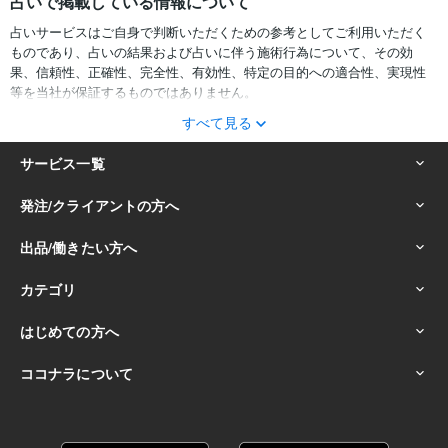
占いで掲載している情報について
占いサービスはご自身で判断いただくための参考としてご利用いただく
ものであり、占いの結果および占いに伴う施術行為について、その効
果、信頼性、正確性、完全性、有効性、特定の目的への適合性、実現性
等を当社が保証するものではありません。
すべて見る
サービスの結果をどのように利用するかは、お客様ご自身の自己責任に
おいて判断をお願いいたします。
占いの結果およびその内容を踏まえておこなったお客様の行動により生
ずる一切の損害について、当社および情報の提供者は一切責任を負いか
ねます。