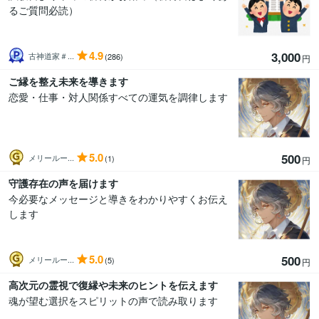
るご質問必読）
4.9
3,000
古神道家＃...
(286)
円
ご縁を整え未来を導きます
恋愛・仕事・対人関係すべての運気を調律します
5.0
500
メリールー...
(1)
円
守護存在の声を届けます
今必要なメッセージと導きをわかりやすくお伝え
します
5.0
500
メリールー...
(5)
円
高次元の霊視で復縁や未来のヒントを伝えます
魂が望む選択をスピリットの声で読み取ります