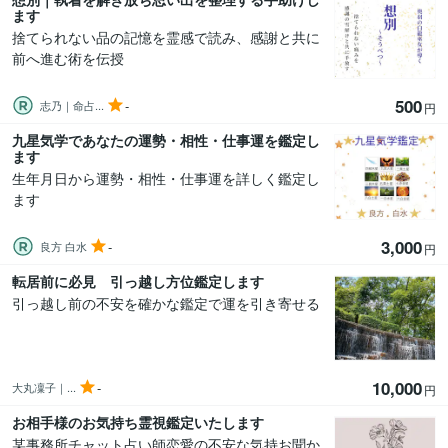
ます
捨てられない品の記憶を霊感で読み、感謝と共に
前へ進む術を伝授
500
-
志乃｜命占...
円
九星気学であなたの運勢・相性・仕事運を鑑定し
ます
生年月日から運勢・相性・仕事運を詳しく鑑定し
ます
3,000
-
良方 白水
円
転居前に必見 引っ越し方位鑑定します
引っ越し前の不安を確かな鑑定で運を引き寄せる
10,000
-
大丸凜子｜...
円
お相手様のお気持ち霊視鑑定いたします
某事務所チャット占い師恋愛の不安な気持お聞か