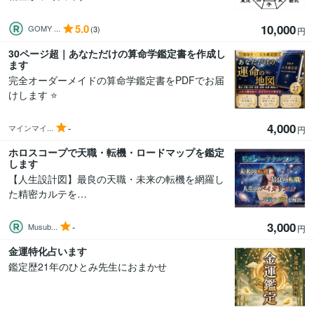
5.0
10,000
GOMY ...
(3)
円
30ページ超｜あなただけの算命学鑑定書を作成し
ます
完全オーダーメイドの算命学鑑定書をPDFでお届
けします ⭐
4,000
-
マインマイ...
円
ホロスコープで天職・転機・ロードマップを鑑定
します
【人生設計図】最良の天職・未来の転機を網羅し
た精密カルテを…
3,000
-
Musub...
円
金運特化占います
鑑定歴21年のひとみ先生におまかせ