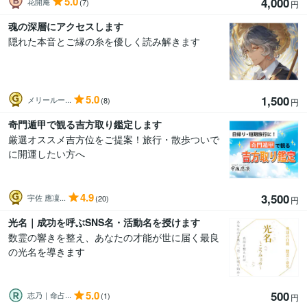
5.0
4,000
花開庵
(7)
円
魂の深層にアクセスします
隠れた本音とご縁の糸を優しく読み解きます
5.0
1,500
メリールー...
(8)
円
奇門遁甲で観る吉方取り鑑定します
厳選オススメ吉方位をご提案！旅行・散歩ついで
に開運したい方へ
4.9
3,500
宇佐 應凜...
(20)
円
光名｜成功を呼ぶSNS名・活動名を授けます
数霊の響きを整え、あなたの才能が世に届く最良
の光名を導きます
5.0
500
志乃｜命占...
(1)
円