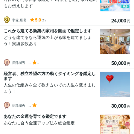
もお伝えします
5.0
24,000
宇佐 應凜...
(1)
円
これから建てる新築の家相を図面で鑑定します
どうせ建てるなら運気の上がる家を建てましょ
う！実績多数あり
50,000
-
長澤樹秀 ...
円
経営者、独立希望の方の動くタイミングを鑑定し
ます
人生の仕組みを全て教え占いでの人生を変えまし
ょう！
30,000
-
長澤樹秀 ...
円
あなたの金運を育てる鑑定でます
あなたに合う金運アップ法を総合鑑定