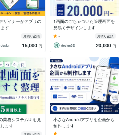
UXデザイナーがアプリの
1画面のごちゃついた管理画面を
します
見易くデザインします
-
見積り必須
見積り必須
15,000
20,000
esign
design3E
円
円
の業務システムUIを見
小さなAndroidアプリを企画から
理します
制作します
-
見積り必須