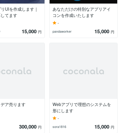
プリUIを作成します｜
あなただけの特別なアプリアイ
応してます
コンを作成いたします
-
15,000
15,000
9
pandaworker
円
円
イデア売ります
Webアプリで理想のシステムを
形にします
-
300,000
15,000
sora1816
円
円