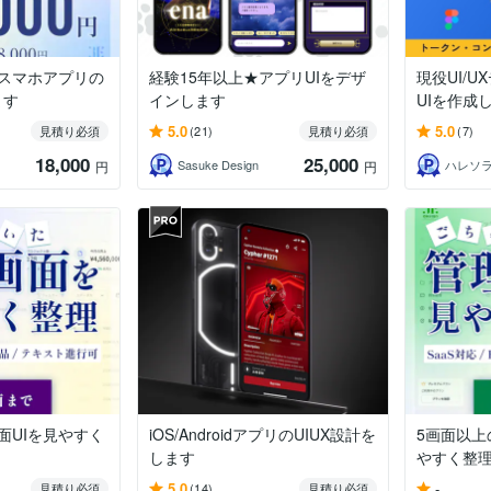
スマホアプリの
経験15年以上★アプリUIをデザ
現役UI/
ます
インします
UIを作成
5.0
5.0
見積り必須
(21)
見積り必須
(7)
18,000
25,000
Sasuke Design
ハレソラd
円
円
面UIを見やすく
iOS/AndroidアプリのUIUX設計を
5画面以上
します
やすく整
5.0
-
見積り必須
(14)
見積り必須