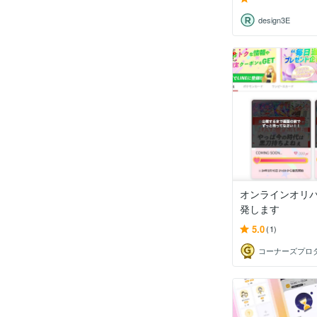
design3E
オンラインオリ
発します
5.0
(1)