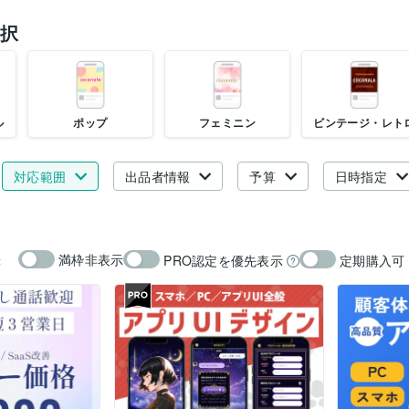
択
ル
ポップ
フェミニン
ビンテージ・レト
対応範囲
出品者情報
予算
日時指定
満枠非表示
PRO認定を優先表示
定期購入可
示