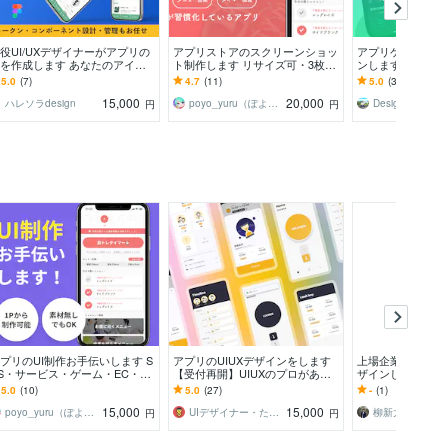
役UI/UXデザイナーがアプリの
アプリストアのスクリーンショッ
アプリケーションの
Iを作成します あなたのアイデ
ト制作します リサイズ可・3枚か
ンします 分かり
を形に！高品質なアプリ開発を
ら・AppStore、GooglePlay
すいデザインを追
5.0
(7)
4.7
(11)
5.0
(33)
ポートします。
15,000
20,000
ハレソラdesign
poyo_yuru（ぽよゆる）
円
円
プリのUI制作お手伝いします S
アプリのUIUXデザインをします
上場企業のデザイ
S・サービス・ゲーム・EC・ニ
【受付再開】UIUXのプロがあな
ザインします 現
ース・女性向けなど
たのビジネスを加速させます！
提供するユーザー
5.0
(10)
5.0
(27)
-
(1)
いアプリ作成
15,000
15,000
poyo_yuru（ぽよゆる）
UIデザイナー・たぐち
柳新太郎
円
円