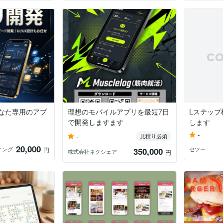
】あなた専用のアプ
理想のモバイルアプリを最短7日
Lステッ
で開発しますます
します
-
-
見積り必須
20,000
ィング
セツー
円
350,000
株式会社ネクシェア
円