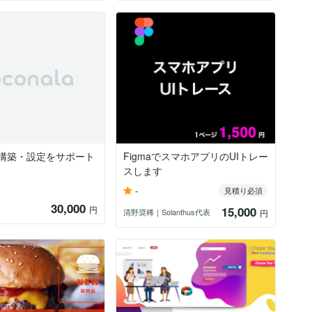
プ構築・設定をサポート
FigmaでスマホアプリのUIトレー
スします
-
見積り必須
30,000
円
15,000
清野奨稀｜Solanthus代表
円