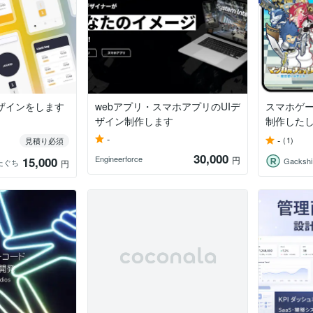
デザインをします
webアプリ・スマホアプリのUIデ
スマホゲー
ザイン制作します
制作した
-
-
(1)
見積り必須
30,000
Engineerforce
15,000
円
Gackshi
たぐち
円