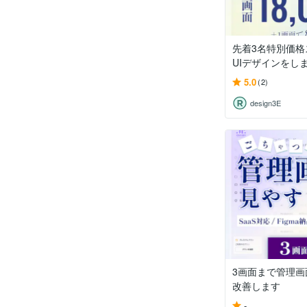
先着3名特別価格
UIデザインをし
5.0
(2)
design3E
3画面まで管理画
改善します
-