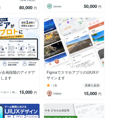
50,000
sevan
80,000
円
E
円
が企画段階のアイデア
FigmaでスマホアプリのUIUXデ
にします
ザインます
-
(2)
見積り必須
15,000
猫飼いワーカー｜AI活用支援
円
15,000
trideal
円