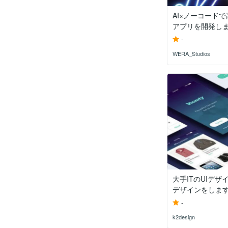
AI×ノーコード
アプリを開発し
-
WERA_Studios
大手ITのUIデ
デザインをしま
-
k2design