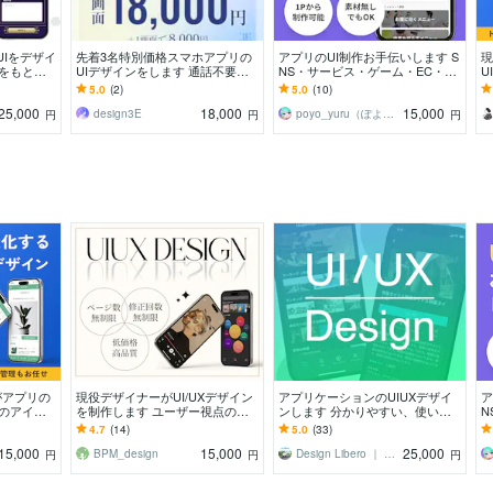
UIをデザイ
先着3名特別価格スマホアプリの
アプリのUI制作お手伝いします S
現
をもと
UIデザインをします 通話不要・Fi
NS・サービス・ゲーム・EC・ニ
U
相談いただ
gma納品・モニター価格で本格UI
ュース・女性向けなど
ア
5.0
(2)
5.0
(10)
デザイン
サ
25,000
18,000
15,000
design3E
poyo_yuru（ぽよゆる）
円
円
円
がアプリの
現役デザイナーがUI/UXデザイン
アプリケーションのUIUXデザイ
ア
たのアイデ
を制作します ユーザー視点の高
ンします 分かりやすい、使いや
N
プリ開発を
品質UI/UXを提供します◎
すいデザインを追求します！
ュ
4.7
(14)
5.0
(33)
15,000
15,000
25,000
BPM_design
Design Libero ｜ スギモト
円
円
円