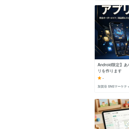
Android限定
リを作ります
-
加賀谷 SNSマーケテ