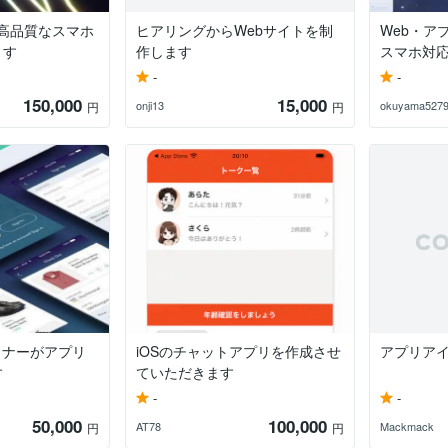
で高品質なスマホ
ヒアリングからWebサイトを制
Web・ア
ます
作します
スマホ対
-
-
150,000
15,000
onji13
okuyama527
円
円
ザイナーがアプリ
iOSのチャットアプリを作成させ
アプリア
す
ていただきます
-
-
50,000
100,000
AT78
Mackmack
円
円