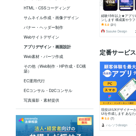
HTML・CSSコーディング
経験15年以上★アプリ
サムネイル作成・画像デザイン
ンします 構成案やラフ
に、UI設計や改修もご
5.0
(21)
バナー・ヘッダー制作
けます
Sasuke Design
Webサイトデザイン
アプリデザイン・画面設計
定番サービス
Web素材・パーツ作成
その他（Web制作・HP作成・EC構
築）
EC運用代行
ECコンサル・D2Cコンサル
写真撮影・素材提供
現役UI/UXデザイナー
UIを作成します あな
アを形に！高品質なア
5.0
(7)
サポートします。
ハレソラdesign