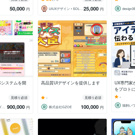
50,000
25,000
UIUXデザイン • SOLUS株式会社
design3
円
円
パシステムを開
高品質UIデザインを提供します
UX専門家
をプロト
-
-
見積り必須
見積り必須
900,000
100,000
コーナーズプロダクションズ株式会社
株式会社GZOE
円
円