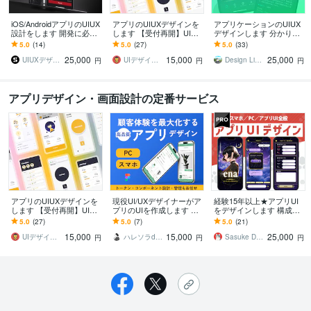
iOS/AndroidアプリのUIUX
アプリのUIUXデザインを
アプリケーションのUIUX
設計をします 開発に必要
します 【受付再開】UIUX
デザインします 分かりや
な全設計工程をUIUXデザ
のプロがあなたのビジネ
すい、使いやすいデザイ
5.0
(14)
5.0
(27)
5.0
(33)
イン専門会社が対応
スを加速させます！
ンを追求します！
25,000
15,000
25,000
UIUXデザイン • SOLUS株式会社
UIデザイナー・たぐち
Design Libero ｜ スギモト
円
円
円
アプリデザイン・画面設計の定番サービス
アプリのUIUXデザインを
現役UI/UXデザイナーがア
経験15年以上★アプリUI
します 【受付再開】UIUX
プリのUIを作成します あ
をデザインします 構成案
のプロがあなたのビジネ
なたのアイデアを形に！
やラフをもとに、UI設計
5.0
(27)
5.0
(7)
5.0
(21)
スを加速させます！
高品質なアプリ開発をサ
や改修もご相談いただけ
15,000
15,000
25,000
ポートします。
ます
UIデザイナー・たぐち
ハレソラdesign
Sasuke Design
円
円
円