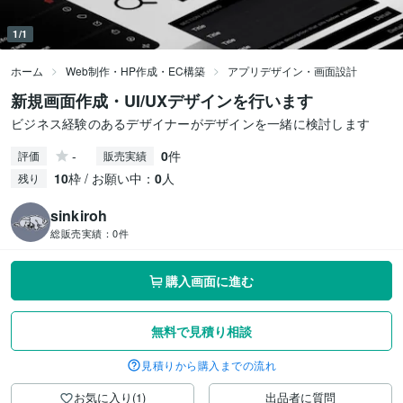
1/1
ホーム
Web制作・HP作成・EC構築
アプリデザイン・画面設計
新規画面作成・UI/UXデザインを行います
ビジネス経験のあるデザイナーがデザインを一緒に検討します
-
0
件
評価
販売実績
10
枠 / お願い中：
0
人
残り
sinkiroh
総販売実績：
0件
購入画面に進む
無料で見積り相談
見積りから購入までの流れ
お気に入り(1)
出品者に質問