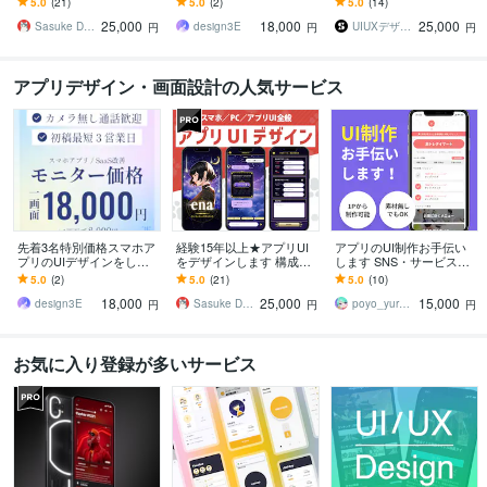
5.0
(21)
5.0
(2)
5.0
(14)
や改修もご相談いただけ
品・モニター価格で本格U
イン専門会社が対応
25,000
18,000
25,000
ます
Iデザイン
Sasuke Design
design3E
UIUXデザイン • SOLUS株式会社
円
円
円
アプリデザイン・画面設計の人気サービス
先着3名特別価格スマホア
経験15年以上★アプリUI
アプリのUI制作お手伝い
プリのUIデザインをしま
をデザインします 構成案
します SNS・サービス・
す 通話不要・Figma納
やラフをもとに、UI設計
ゲーム・EC・ニュース・
5.0
(2)
5.0
(21)
5.0
(10)
品・モニター価格で本格U
や改修もご相談いただけ
女性向けなど
18,000
25,000
15,000
Iデザイン
ます
design3E
Sasuke Design
poyo_yuru（ぽよゆる）
円
円
円
お気に入り登録が多いサービス