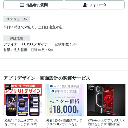
出品者に質問
フォロー
0
スケジュール
平日22時まで対応可、土日は適宜対応。
経験職種
デザイナー / UI/UXデザイナー
経験年数 : 5年
営業 / 法人営業
経験年数 : 5年
アプリデザイン・画面設計の関連サービス
経験15年以上★アプリUI
先着3名特別価格スマホア
iOS/AndroidアプリのUIUX
をデザインします 構成案
プリのUIデザインをしま
設計をします 開発に必要
やラフをもとに、UI設計
す 通話不要・Figma納
な全設計工程をUIUXデザ