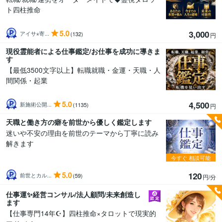
ト四柱推命
5.0
3,000
アイサ⋆寄...
(132)
円
現役霊能者による仕事鑑定/お仕事を成功に導きま
す
【最低3500文字以上】転職就職・金運・天職・人
間関係・起業
5.0
4,500
新施術公開...
(1135)
円
天職と働き方の癖を前世から優しく鑑定します
迷いや不安の理由を前世のテーマから丁寧に読み
解きます
今すぐ
相談可能
5.0
120
前世とカル...
(59)
円/分
仕事運✨経営コンサル/法人顧問/未来創造し
ます
【仕事専門14年☪️】四柱推命×タロットで現実的