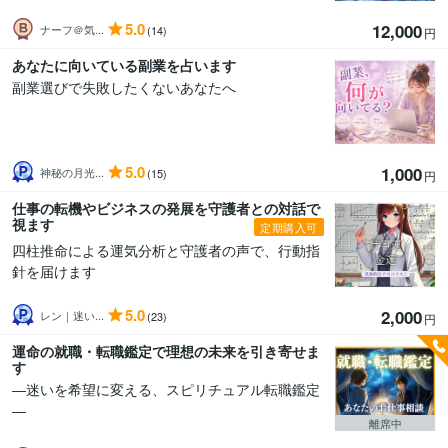
5.0
12,000
ナーフ＠気...
(14)
円
あなたに向いている副業を占います
副業選びで失敗したくないあなたへ
5.0
1,000
神秘の月光...
(15)
円
仕事の転機やビジネスの発展を守護者との対話で
視ます
定期購入可
四柱推命による運気分析と守護者の声で、行動指
針を届けます
5.0
2,000
レン｜迷い...
(23)
円
運命の就職・転職鑑定で理想の未来を引き寄せま
す
―迷いを希望に変える、スピリチュアル転職鑑定
―
離席中