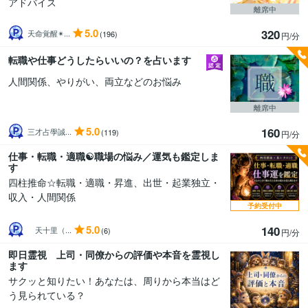
アドバイス
離席中
5.0
320
天命覚醒✴...
(196)
円/分
転職や仕事どうしたらいいの？を占います
人間関係、やりがい、両立などのお悩み
離席中
5.0
160
三才占學誠...
(119)
円/分
仕事・転職・適職☯️職場の悩み／運気も鑑定しま
す
四柱推命☆転職・適職・昇進、出世・起業独立・
収入・人間関係
予約受付中
5.0
140
天十里（...
(6)
円/分
即日霊視 上司・同僚からの評価や本音を霊視し
ます
サクッと知りたい！あなたは、周りから本当はど
う見られている？