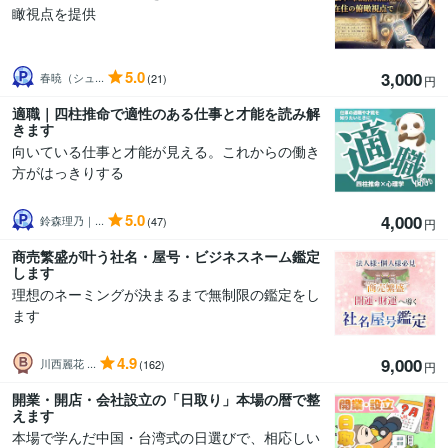
瞰視点を提供
5.0
3,000
春暁（シュ...
(21)
円
適職｜四柱推命で適性のある仕事と才能を読み解
きます
向いている仕事と才能が見える。これからの働き
方がはっきりする
5.0
4,000
鈴森理乃｜...
(47)
円
商売繁盛が叶う社名・屋号・ビジネスネーム鑑定
します
理想のネーミングが決まるまで無制限の鑑定をし
ます
4.9
9,000
川西麗花 ...
(162)
円
開業・開店・会社設立の「日取り」本場の暦で整
えます
本場で学んだ中国・台湾式の日選びで、相応しい