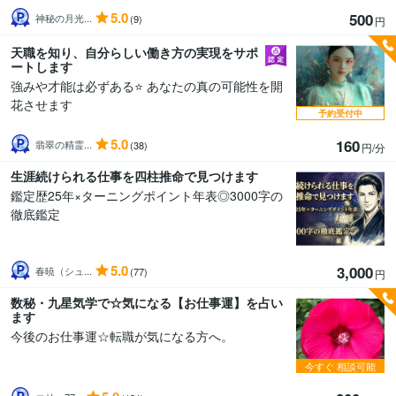
5.0
500
神秘の月光...
(9)
円
天職を知り、自分らしい働き方の実現をサポ
ートします
強みや才能は必ずある⭐ あなたの真の可能性を開
花させます
予約受付中
5.0
160
翡翠の精霊...
(38)
円/分
生涯続けられる仕事を四柱推命で見つけます
鑑定歴25年×ターニングポイント年表◎3000字の
徹底鑑定
5.0
3,000
春暁（シュ...
(77)
円
数秘・九星気学で☆気になる【お仕事運】を占い
ます
今後のお仕事運☆転職が気になる方へ。
今すぐ
相談可能