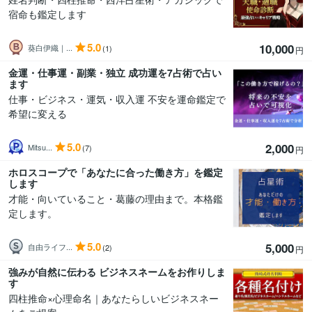
宿命も鑑定します
5.0
10,000
葵白伊織｜...
(1)
円
金運・仕事運・副業・独立 成功運を7占術で占い
ます
仕事・ビジネス・運気・収入運 不安を運命鑑定で
希望に変える
5.0
2,000
Mitsu...
(7)
円
ホロスコープで「あなたに合った働き方」を鑑定
します
才能・向いていること・葛藤の理由まで。本格鑑
定します。
5.0
5,000
自由ライフ...
(2)
円
強みが自然に伝わる ビジネスネームをお作りしま
す
四柱推命×心理命名｜あなたらしいビジネスネー