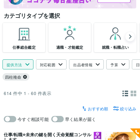
カテゴリタイプを選択
仕事総合鑑定
適職・才能鑑定
就職・転職占い
提供方法
対応範囲
出品者情報
予算
日
四柱推命
614
件中
1 - 60
件表示
おすすめ順
絞り込み
今すぐ相談可能
早く結果が届く
仕事/転職⭐️未来の鍵を開く天命覚醒コンサル
します