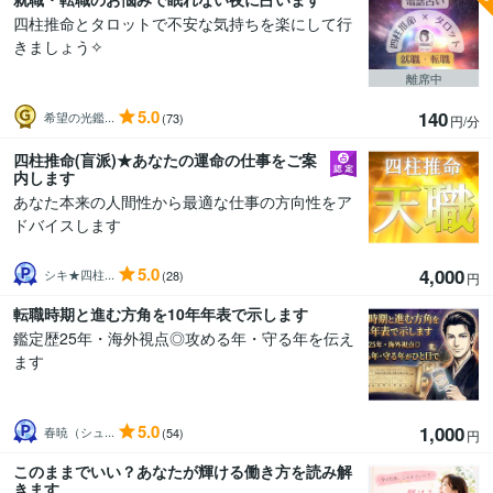
四柱推命とタロットで不安な気持ちを楽にして行
きましょう✧
離席中
5.0
140
希望の光鑑...
(73)
円/分
四柱推命(盲派)★あなたの運命の仕事をご案
内します
あなた本来の人間性から最適な仕事の方向性をア
ドバイスします
5.0
4,000
シキ★四柱...
(28)
円
転職時期と進む方角を10年年表で示します
鑑定歴25年・海外視点◎攻める年・守る年を伝え
ます
5.0
1,000
春暁（シュ...
(54)
円
このままでいい？あなたが輝ける働き方を読み解
きます