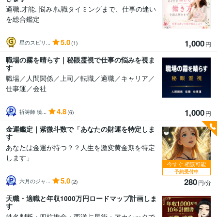
適職.才能. 悩み.転職タイミングまで、仕事の迷い
を総合鑑定
5.0
1,000
星のスピリ...
(1)
円
職場の霧を晴らす｜秘眼霊視で仕事の悩みを視ま
す
職場／人間関係／上司／転職／適職／キャリア／
仕事運／会社
4.8
1,000
祈祷師 暁...
(6)
円
金運鑑定｜紫微斗数で「あなたの財運を特定しま
す
あなたは金運が持つ？？人生を激変黄金期を特定
します」
今すぐ
相談可能
予約受付中
5.0
280
六月のジャ...
(2)
円/分
天職・適職と年収1000万円ロードマップ計画しま
す
姓名判断・四柱推命・西洋占星術・アカシックで