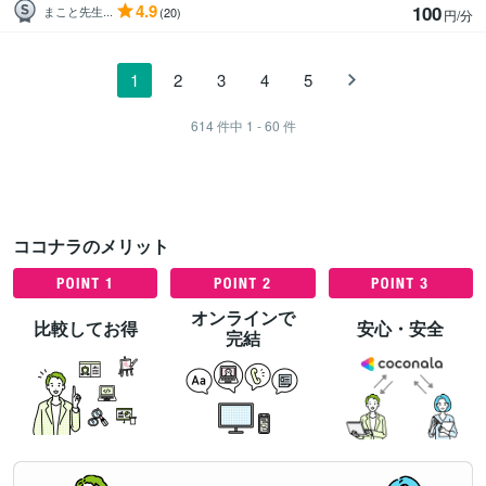
4.9
100
まこと先生...
(20)
円/分
1
2
3
4
5
614
件中
1 - 60
件
ココナラのメリット
オンラインで
比較してお得
安心・安全
完結