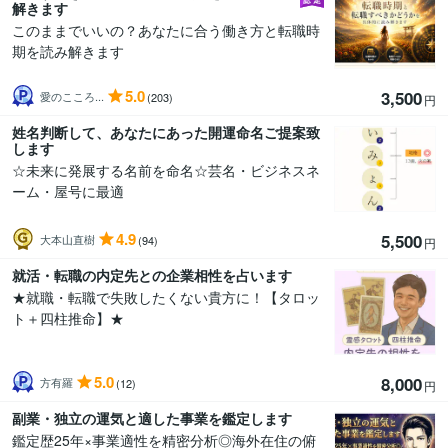
解きます
このままでいいの？あなたに合う働き方と転職時
期を読み解きます
5.0
3,500
愛のこころ...
(203)
円
姓名判断して、あなたにあった開運命名ご提案致
します
☆未来に発展する名前を命名☆芸名・ビジネスネ
ーム・屋号に最適
4.9
5,500
大本山直樹
(94)
円
就活・転職の内定先との企業相性を占います
★就職・転職で失敗したくない貴方に！【タロッ
ト＋四柱推命】★
5.0
8,000
方有羅
(12)
円
副業・独立の運気と適した事業を鑑定します
鑑定歴25年×事業適性を精密分析◎海外在住の俯