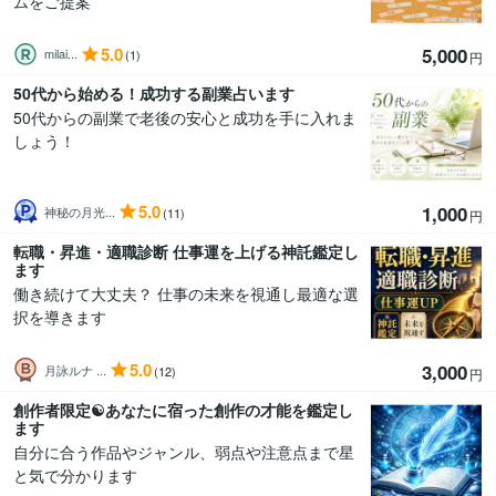
ムをご提案
5.0
5,000
milai...
(1)
円
50代から始める！成功する副業占います
50代からの副業で老後の安心と成功を手に入れま
しょう！
5.0
1,000
神秘の月光...
(11)
円
転職・昇進・適職診断 仕事運を上げる神託鑑定し
ます
働き続けて大丈夫？ 仕事の未来を視通し最適な選
択を導きます
5.0
3,000
月詠ルナ ...
(12)
円
創作者限定☯️あなたに宿った創作の才能を鑑定し
ます
自分に合う作品やジャンル、弱点や注意点まで星
と気で分かります