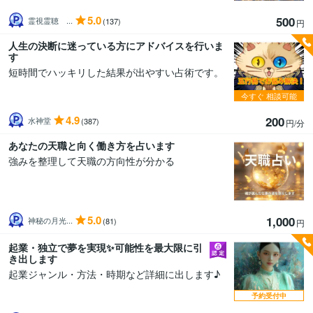
5.0
500
霊視霊聴 ...
(137)
円
人生の決断に迷っている方にアドバイスを行いま
す
短時間でハッキリした結果が出やすい占術です。
今すぐ
相談可能
4.9
200
水神堂
(387)
円/分
あなたの天職と向く働き方を占います
強みを整理して天職の方向性が分かる
5.0
1,000
神秘の月光...
(81)
円
起業・独立で夢を実現✨可能性を最大限に引
き出します
起業ジャンル・方法・時期など詳細に出します♪
予約受付中