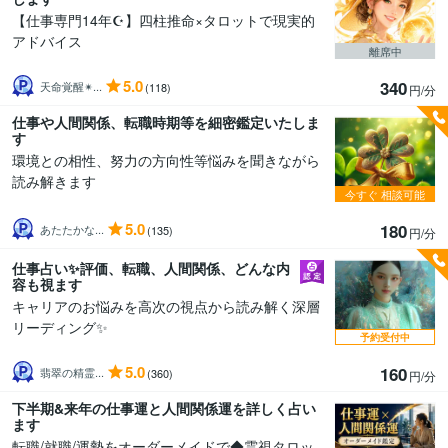
【仕事専門14年☪️】四柱推命×タロットで現実的
アドバイス
離席中
5.0
340
天命覚醒✴...
(118)
円/分
仕事や人間関係、転職時期等を細密鑑定いたしま
す
環境との相性、努力の方向性等悩みを聞きながら
読み解きます
今すぐ
相談可能
5.0
180
あたたかな...
(135)
円/分
仕事占い✨評価、転職、人間関係、どんな内
容も視ます
キャリアのお悩みを高次の視点から読み解く深層
リーディング✨
予約受付中
5.0
160
翡翠の精霊...
(360)
円/分
下半期&来年の仕事運と人間関係運を詳しく占い
ます
転職/就職/運勢をオーダーメイドで◆霊視タロッ