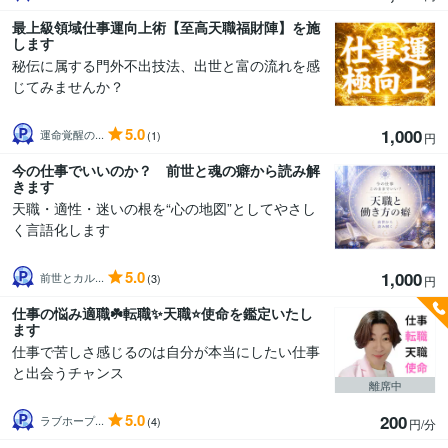
最上級領域仕事運向上術【至高天職福財陣】を施
します
秘伝に属する門外不出技法、出世と富の流れを感
じてみませんか？
5.0
1,000
運命覚醒の...
(1)
円
今の仕事でいいのか？ 前世と魂の癖から読み解
きます
天職・適性・迷いの根を“心の地図”としてやさし
く言語化します
5.0
1,000
前世とカル...
(3)
円
仕事の悩み適職☘️転職✨天職⭐使命を鑑定いたし
ます
仕事で苦しさ感じるのは自分が本当にしたい仕事
と出会うチャンス
離席中
5.0
200
ラブホープ...
(4)
円/分