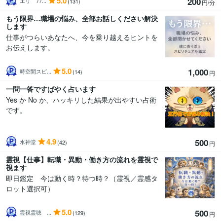
5.0
200
エリ 77...
(131)
円/分
もう限界…職場の悩み、全部お話しください解決
します
仕事がつらいあなたへ、今を乗り越えるヒントを
お伝えします。
5.0
1,000
時空間スピ...
(14)
円
一問一答ですばやく占います
Yes か No か、ハッキリした結果が出やすい占術
です。
4.9
500
水神堂
(42)
円
霊視【仕事】転職・異動・働き方の流れを霊視で
視ます
即日鑑定 今は動く時？待つ時？（霊視／霊感タ
ロット選択可）
5.0
500
霊視霊聴 ...
(129)
円