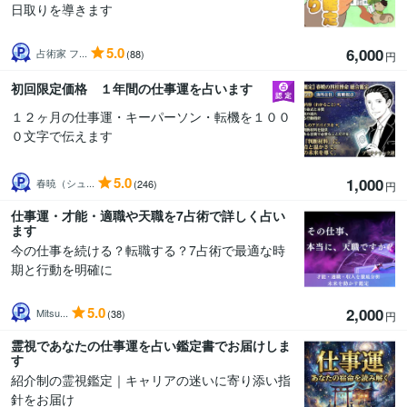
日取りを導きます
5.0
6,000
占術家 フ...
(88)
円
初回限定価格 １年間の仕事運を占います
１２ヶ月の仕事運・キーパーソン・転機を１００
０文字で伝えます
5.0
1,000
春暁（シュ...
(246)
円
仕事運・才能・適職や天職を7占術で詳しく占い
ます
今の仕事を続ける？転職する？7占術で最適な時
期と行動を明確に
5.0
2,000
Mitsu...
(38)
円
霊視であなたの仕事運を占い鑑定書でお届けしま
す
紹介制の霊視鑑定｜キャリアの迷いに寄り添い指
針をお届け