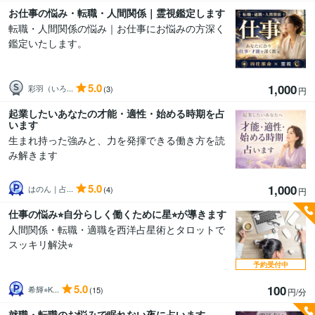
お仕事の悩み・転職・人間関係｜霊視鑑定します
転職・人間関係の悩み｜お仕事にお悩みの方深く
鑑定いたします。
5.0
1,000
彩羽（いろ...
(3)
円
起業したいあなたの才能・適性・始める時期を占
います
生まれ持った強みと、力を発揮できる働き方を読
み解きます
5.0
1,000
はのん｜占...
(4)
円
仕事の悩み⭐︎自分らしく働くために星⭐︎が導きます
人間関係・転職・適職を西洋占星術とタロットで
スッキリ解決⭐︎
予約受付中
5.0
100
希輝⭐︎K...
(15)
円/分
就職・転職のお悩みで眠れない夜に占います