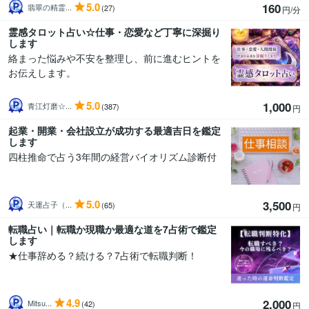
5.0
160
翡翠の精霊...
(27)
円/分
霊感タロット占い☆仕事・恋愛など丁寧に深掘り
します
絡まった悩みや不安を整理し、前に進むヒントを
お伝えします。
5.0
1,000
青江灯磨☆...
(387)
円
起業・開業・会社設立が成功する最適吉日を鑑定
します
四柱推命で占う3年間の経営バイオリズム診断付
5.0
3,500
天運占子（...
(65)
円
転職占い｜転職か現職か最適な道を7占術で鑑定
します
★仕事辞める？続ける？7占術で転職判断！
4.9
2,000
Mitsu...
(42)
円