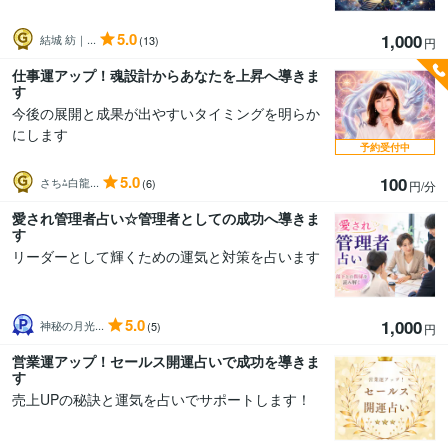
5.0
1,000
結城 紡｜...
(13)
円
仕事運アップ！魂設計からあなたを上昇へ導きま
す
今後の展開と成果が出やすいタイミングを明らか
にします
予約受付中
5.0
100
さち⁂白龍...
(6)
円/分
愛され管理者占い☆管理者としての成功へ導きま
す
リーダーとして輝くための運気と対策を占います
5.0
1,000
神秘の月光...
(5)
円
営業運アップ！セールス開運占いで成功を導きま
す
売上UPの秘訣と運気を占いでサポートします！