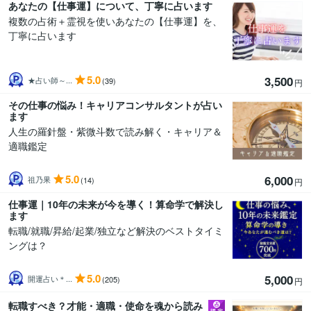
あなたの【仕事運】について、丁寧に占います
複数の占術＋霊視を使いあなたの【仕事運】を、
丁寧に占います
5.0
3,500
★占い師～...
(39)
円
その仕事の悩み！キャリアコンサルタントが占い
ます
人生の羅針盤・紫微斗数で読み解く・キャリア＆
適職鑑定
5.0
6,000
祖乃果
(14)
円
仕事運｜10年の未来が今を導く！算命学で解決し
ます
転職/就職/昇給/起業/独立など解決のベストタイミ
ングは？
5.0
5,000
開運占い＊...
(205)
円
転職すべき？才能・適職・使命を魂から読み