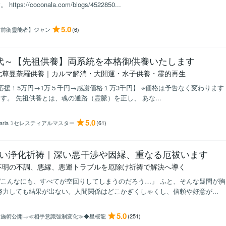
https://coconala.com/blogs/4522850...
5.0
【前衛靈能者】ジャン
(6)
代～【先祖供養】両系統を本格御供養いたします
七尊曼荼羅供養｜カルマ解消・大開運・水子供養・霊的再生
応援！5万円→1万５千円→感謝価格１万3千円】 ※価格は予告なく変わります
す。 先祖供養とは、魂の通路（霊脈）を正し、 あな...
5.0
aria☽セレスティアルマスター
(61)
い浄化祈祷｜深い悪干渉や因縁、重なる厄祓います
不明の不調、悪縁、悪運トラブルを厄除け祈祷で解決へ導く
ぜこんなにも、すべてが空回りしてしまうのだろう…」 ふと、そんな疑問が
努力しても結果が出ない。人間関係はどこかぎくしゃくし、信頼や好意が...
5.0
新施術公開→≪相手意識強制変化≫◆星桜龍
(251)