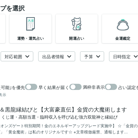
プを選択
運勢・運気占い
開運占い
金運鑑定
対応範囲
出品者情報
予算
日時指定
満枠非表示
談可能｣を優先
早く結果が届く
占い認定
表示
＆黒龍縁結びと【大富豪直伝】金貨の大魔術します
・くじ運・高額当選・臨時収入を呼び込む強力双龍神と縁結び
イオンズゲート特別期間！金のエネルギーアップグレード実施中】 ☆「金貨
」「黄金魔術」は私のオリジナルです☆ ※文章模倣厳禁、通報します...