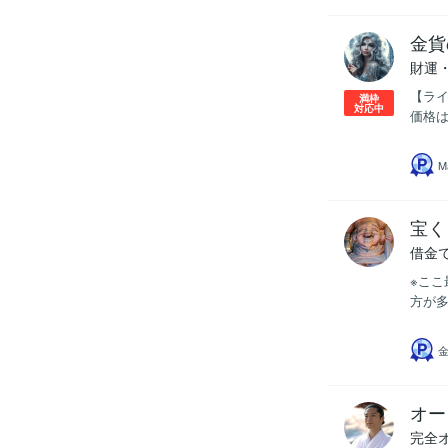
金貨
財運
【ライ
満枠
対応中
価格は
M
宝く
借金
※ここ
方が多
オー
完全