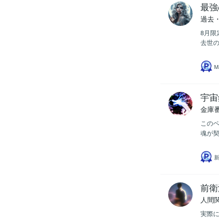
最強
過去
8月限
去世の
M
宇宙
金庫
この
魂が契
前衛
人間
実際