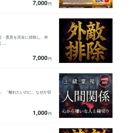
7,000
円
念・悪意を完全に排除し、外
..
7,000
円
」 「離れたいのに、なぜか切
1,000
円