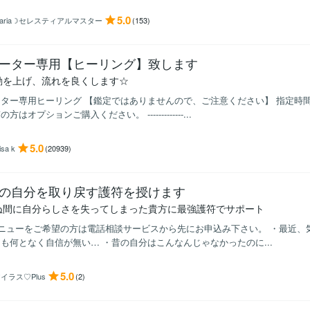
5.0
aria☽セレスティアルマスター
(153)
ーター専用【ヒーリング】致します
動を上げ、流れを良くします☆
ター専用ヒーリング 【鑑定ではありませんので、ご注意ください】 指定時
方はオプションご購入ください。 -------------...
5.0
isa k
(20939)
の自分を取り戻す護符を授けます
ぬ間に自分らしさを失ってしまった貴方に最強護符でサポート
メニューをご希望の方は電話相談サービスから先にお申込み下さい。 ・最近、
も何となく自信が無い… ・昔の自分はこんなんじゃなかったのに...
5.0
イラス♡Plus
(2)