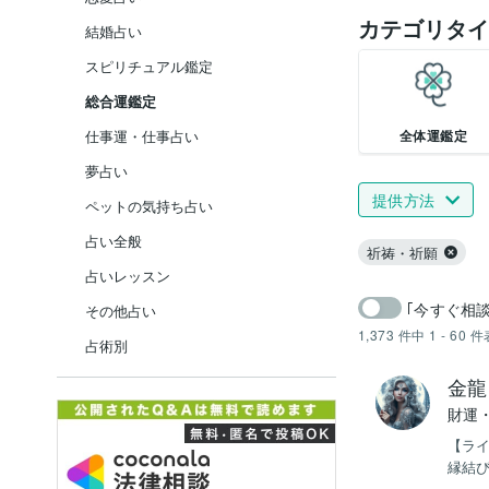
カテゴリタイ
結婚占い
スピリチュアル鑑定
総合運鑑定
全体運鑑定
仕事運・仕事占い
夢占い
提供方法
ペットの気持ち占い
占い全般
祈祷・祈願
占いレッスン
｢今すぐ相
その他占い
1,373
件中
1 - 60
件
占術別
金龍
財運
【ラ
縁結び