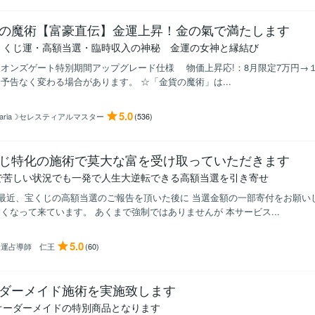
の魔術【富豪直伝】金運上昇！金の氣で満たします
・くじ運・高額当選・臨時収入の神秘 金運の女神と縁結び
オンズゲート特別期間アップグレード仕様 物価上昇応!：8月限定7万円→１
予告なく変わる場合があります。 ☆「金貨の魔術」は...
5.0
aria☽セレスティアルマスター
(536)
じ特化の施術で莫大な富を受け取っていただきます
で苦しい状況でも一発で人生大逆転できる高額当選を引き寄せ
最近、宝くじの高額当選のご報告を頂いた後に 当選金額の一部寄付をお願い
くなって来ています。 あくまで強制ではありませんが 本サービス...
5.0
金運占導師 仁王
(60)
ダーメイド施術を実施致します
オーダーメイドの特別商品となります