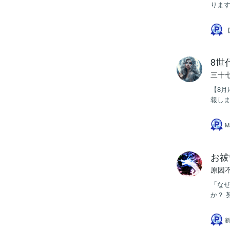
ります。 
8世
三十
【8月
報しま
M
お祓
原因
「な
か？ 