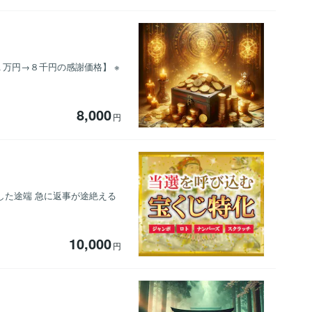
万円→８千円の感謝価格】 ※
8,000
円
した途端 急に返事が途絶える
10,000
円