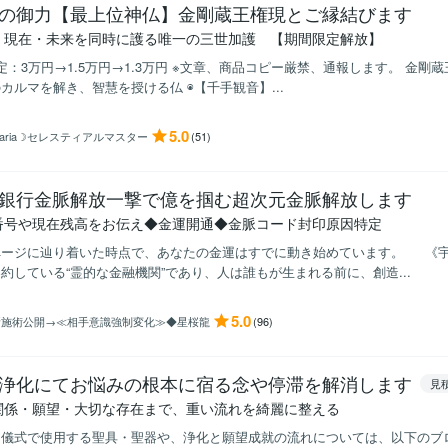
の御力【最上位神仏】金剛蔵王権現とご縁結びます
・現在・未来を同時に護る唯一の三世加護 【期間限定解放】
定：3万円→1.5万円→1.3万円 ※文章、商品コピー厳禁、通報します。 金剛蔵
カルマを解き、智慧を授ける仏 ◉【千手観音】...
5.0
aria☽セレスティアルマスター
(51)
銀行金脈解放一撃で億を掴む超次元金脈解放します
番号や現在残高をお伝え◆金運開通◆金脈コード封印原因特定
ページに辿り着いた時点で、あなたの金運はすでに動き始めています。 《宇
約している“霊的な金融機関”であり、人は誰もが生まれる前に、創造...
5.0
新施術公開→≪相手意識強制変化≫◆星桜龍
(96)
浄化にてお悩みの根本に宿る念や停滞を解消します
見
関係・願望・大切な存在まで、重い流れを綺麗に整える
に儀式で使用する聖具・聖器や、浄化と願望成就の流れについては、以下のブ