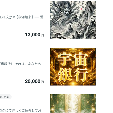
王権現は ◉【釈迦如来】── 過
13,000
円
宙銀行》 それは、あなたの
20,000
円
積り必須
ログにて詳しくご紹介してお