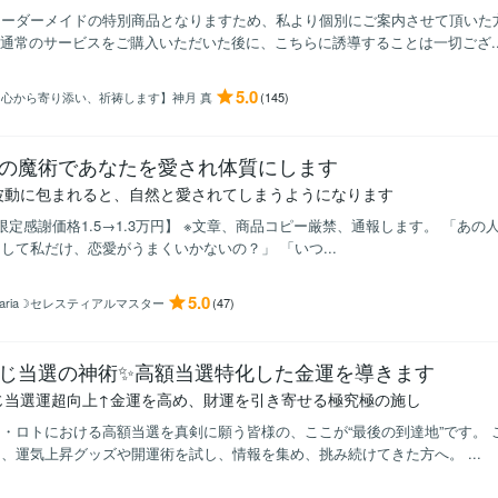
オーダーメイドの特別商品となりますため、私より個別にご案内させて頂いた
※通常のサービスをご購入いただいた後に、こちらに誘導することは一切ござ..
5.0
【心から寄り添い、祈祷します】神月 真
(145)
の魔術であなたを愛され体質にします
波動に包まれると、自然と愛されてしまうようになります
限定感謝価格1.5→1.3万円】 ※文章、商品コピー厳禁、通報します。 「あ
して私だけ、恋愛がうまくいかないの？」 「いつ...
5.0
aria☽セレスティアルマスター
(47)
じ当選の神術✨高額当選特化した金運を導きます
じ当選運超向上↑金運を高め、財運を引き寄せる極究極の施し
・ロトにおける高額当選を真剣に願う皆様の、ここが“最後の到達地”です。
、運気上昇グッズや開運術を試し、情報を集め、挑み続けてきた方へ。 ...