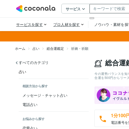
ホーム
占い
総合運鑑定
祈祷・祈願
総合運
すべてのカテゴリ
占い
今の運勢バランスを知
合運を500円からリ
相談方法から探す
メッセージ・チャット占い
電話占い
1分100
お悩みから探す
電話番号を
恋愛占い