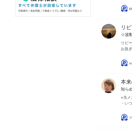
M
リピ
☆波
リピー
お急ぎの
m
本来
知ら
※当
・いつ
ア