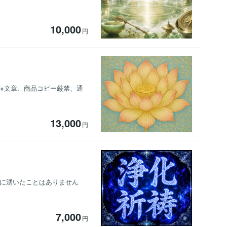
10,000
円
 ※文章、商品コピー厳禁、通
13,000
円
胸に湧いたことはありません
7,000
円