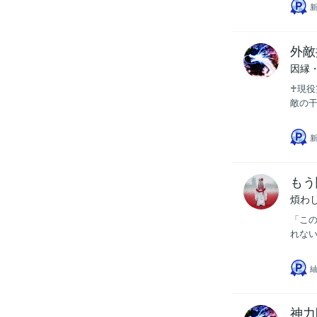
外敵
因縁
♰現
敵の干
もう
煩わ
「この
れない
紬
神力