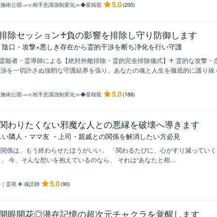
5.0
新施術公開→≪相手意識強制変化≫◆星桜龍
(200)
排除セッション♰負の影響を排除し守り防御します
・陰口・攻撃×悪しき存在から霊的干渉を断ち浄化を行い守護
役霊能者・霊導師による【絶対外敵排除・霊的完全排除儀式】♰ 霊的な攻撃・
渉を一切許さぬ強靭な守護結界を張り、あなたの魂と人生を徹底的に護り抜く.
5.0
新施術公開→≪相手意識強制変化≫◆星桜龍
(188)
関わりたくない邪魔な人との悪縁を破壊へ導きます
しい隣人・ママ友 ・上司・親戚との関係を解消したい方必見
関係は、もう終わらせたほうがいい」 「関わるたびに、心がすり減っていく
」 今、そんな想いを抱えているのなら、 それは“あなたと相...
5.0
｜霊視 ✤ 魂読師
(90)
開眼開花◎潜在記憶の超次元チャクラを覚醒します