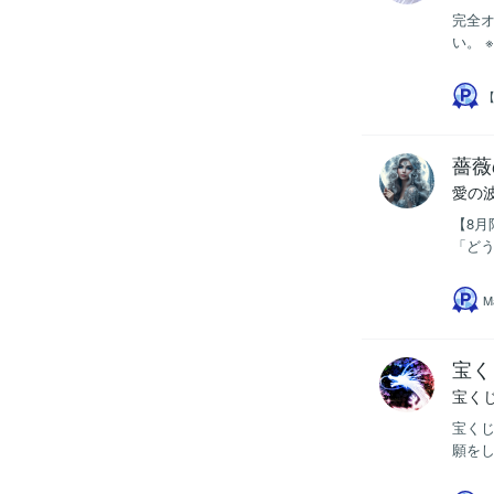
完全
い。 
薔薇
愛の
【8月
「どう
M
宝く
宝く
宝くじ
願をし