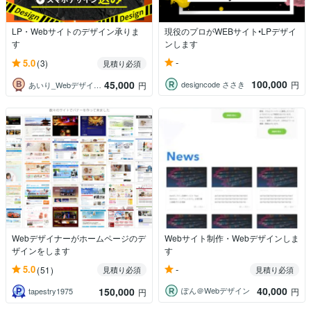
LP・Webサイトのデザイン承りま
現役のプロがWEBサイト•LPデザイ
す
ンします
-
5.0
(3)
見積り必須
100,000
45,000
designcode ささき
円
あいり_Webデザイナー
円
Webデザイナーがホームページのデ
Webサイト制作・Webデザインしま
ザインをします
す
-
5.0
(51)
見積り必須
見積り必須
40,000
150,000
ぽん＠Webデザイン
円
tapestry1975
円