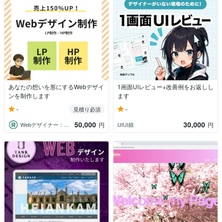
あなたの想いを形にするWebデザイ
1画面UIレビュー+改善例をお返しし
ンを制作します
ます
-
-
見積り必須
50,000
30,000
Webデザイナー：伊藤
UIUI娘
円
円