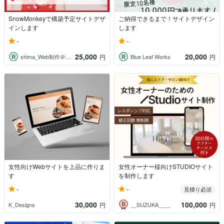
SnowMonkeyで構築予定サイトデザ
ご納得できるまで！サイトデザイン
インします
します
-
-
25,000
20,000
shima_Web制作＠親切丁寧
Blue Leaf Works
円
円
女性向けWebサイトを上品に作りま
女性オーナー様向けSTUDIOサイト
す
を制作します
-
-
見積り必須
30,000
100,000
K_Designs
__SUZUKA____
円
円