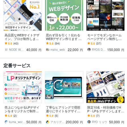
高品質なWEBサイトデザ
思わず目を引く！伝わる
モードでモダンなホーム
イン、プロが制作します
WEBデザイン作ります 修
ページデザイン制作しま
ヒアリング重視★イメー
正無制限！メインビジュ
す ☆Googleに好かれるデ
5.0
(43)
5.0
(54)
5.0
(37)
ジ通りのWebサイトデザ
アル2案！あなたの思いを
ザイン☆オリジナルデザ
40,000
22,000
150,000
イン制作します
形にします！
イン☆
NODE WORKS
maho_web
RYOS DESIGN
円
円
円
定番サービス
売上につながるLPデザイ
丁寧なヒアリングで理想
限定10名・特別価格でH
ンをオリジナルで制作し
通りにサイトをデザイン
P・LPをデザインします
ます spデザイン込み！デ
します デザインシステム
レスポンシブ対応込み！
5.0
(2)
5.0
(5)
5.0
(7)
ザインのみのサービスで
も料金内で制作いたしま
デザイナー歴10年のプロ
50,000
200,000
50,000
す。
す！
が柔軟に対応
kuma_works WEBデザイナー
アカリデザイン
RYO リョウ
円
円
円