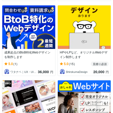
成果起点のBtoB特化Webデザイン
HPやLPなど、オリジナルWebデザ
を制作します
イン制作します
5.0
5.0
(1)
(15)
見積り必須
36,000
20,000
ワタナベ｜UX・UI＆Webデザイナー
ShirokumaDesign
円
円