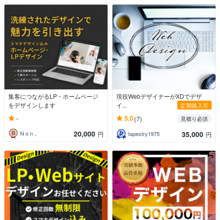
集客につながるLP・ホームページ
現役WebデザイナーがXDでデザ
をデザインします
イ...
定期購入可
-
5.0
(7)
見積り必須
20,000
35,000
N o n 。
円
tapestry1975
円