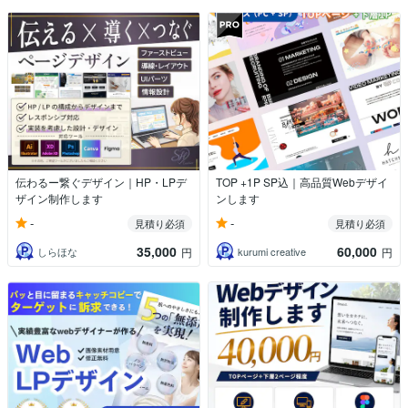
伝わるー繋ぐデザイン｜HP・LPデ
TOP +1P SP込｜高品質Webデザイ
ザイン制作します
ンします
-
-
見積り必須
見積り必須
35,000
60,000
しらほな
kurumi creative
円
円