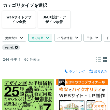
カテゴリタイプを選択
Webサイトデザ
UI/UX設計・デ
イン全般
ザイン改善
提供方法
対応範囲
出品者情報
予算
日
その他
244
件中
1 - 60
件表示
ランキング
絞り込み