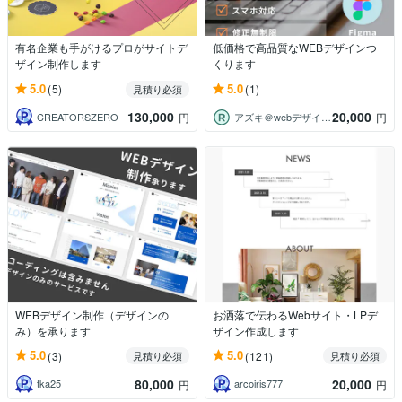
有名企業も手がけるプロがサイトデ
低価格で高品質なWEBデザインつ
ザイン制作します
くります
5.0
5.0
(5)
(1)
見積り必須
130,000
20,000
CREATORSZERO
アズキ＠webデザイナー
円
円
WEBデザイン制作（デザインの
お洒落で伝わるWebサイト・LPデ
み）を承ります
ザイン作成します
5.0
5.0
(3)
(121)
見積り必須
見積り必須
80,000
20,000
tka25
arcoiris777
円
円