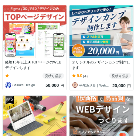
経験15年以上★TOPページのWEB
オリジナルのデザインカンプ制作し
デザインします
ます
-
5.0
見積り必須
(4)
見積り必須
50,000
20,000
Sasuke Design
円
平尾あさみ｜Webデザイナー
円