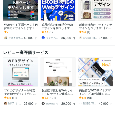
Webサイト下層ページをFi
成果起点のBtoB特化Web
創作者様向け | サイトのデ
gmaでデザインします TO
デザインを制作します CV
ザインを作ります 【デザ
Pページとの統一感を大切
R向上へ！構成から丸投げ
インのみ】Figmaにて完全
-
5.0
(1)
5.0
(1)
にデザインいたします
OKな成果起点のBtoBデザ
オリジナルで制作します
40,000
36,000
35,000
イン
アズキ＠webデザイナー
ワタナベ｜UX・UI＆Webデザイナー
なぁゆ｜design
円
円
円
レビュー高評価サービス
プロのデザイナーが格安
お洒落で伝わるWebサイ
高品質なWEBサイトデザ
でWEBデザインを作りま
ト・LPデザイン作成しま
イン、プロが制作します
す 修正回数無制限！Figm
す オリジナルの思いが伝
ヒアリング重視★イメー
5.0
(61)
5.0
(121)
5.0
(43)
aで伝わるデザインを作り
わるデザインを提案しま
ジ通りのWebサイトデザ
25,000
20,000
40,000
ます。
す！
イン制作します
MIYA ｜ みや
arcoiris777
NODE WORKS
円
円
円