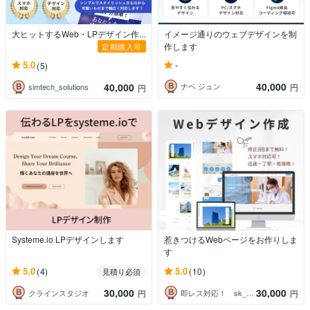
大ヒットするWeb・LPデザイン作...
イメージ通りのウェブデザインを制
作します
定期購入可
-
5.0
(5)
40,000
40,000
ナベ ジュン
円
simtech_solutions
円
Systeme.io LPデザインします
惹きつけるWebページをお作りしま
す
5.0
5.0
(4)
(10)
見積り必須
30,000
30,000
クラインスタジオ
即レス対応！ sk___Design
円
円