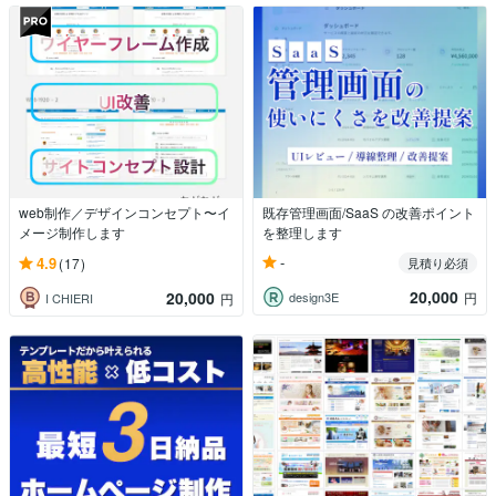
web制作／デザインコンセプト〜イ
既存管理画面/SaaS の改善ポイント
メージ制作します
を整理します
-
4.9
(17)
見積り必須
20,000
20,000
design3E
円
I CHIERI
円