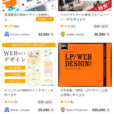
質感重視のWebデザインを制作し
プロデザイナーが格安でホームペー
ま...
ジ・LPを作ります
定期購入可
4.9
4.9
(66)
(78)
見積り必須
35,000
30,000
kurumi creative
migaku design
円
円
オリジナルのWebサイトデザインを
大手多数！WEB・LPデザイン上質
作ります
お洒落に作ります
5.0
5.0
(3)
(8)
見積り必須
25,000
250,000
Sakae｜Design
Space Production
円
円