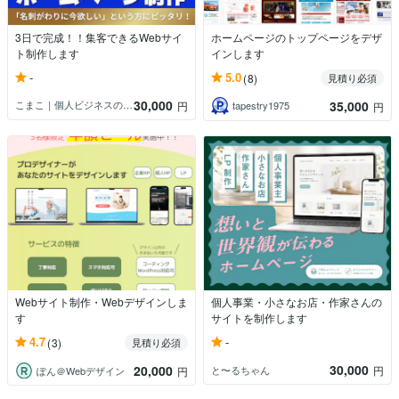
3日で完成！！集客できるWebサイ
ホームページのトップページをデザ
ト制作します
インします
-
5.0
(8)
見積り必須
30,000
35,000
こまこ｜個人ビジネスの伴走型デザイナー
円
tapestry1975
円
Webサイト制作・Webデザインしま
個人事業・小さなお店・作家さんの
す
サイトを制作します
-
4.7
(3)
見積り必須
30,000
20,000
と〜るちゃん
円
ぽん＠Webデザイン
円