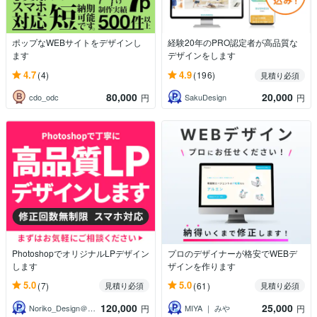
ポップなWEBサイトをデザインし
経験20年のPRO認定者が高品質な
ます
デザインをします
4.7
4.9
(4)
(196)
見積り必須
80,000
20,000
cdo_odc
SakuDesign
円
円
PhotoshopでオリジナルLPデザイン
プロのデザイナーが格安でWEBデ
します
ザインを作ります
5.0
5.0
(7)
(61)
見積り必須
見積り必須
120,000
25,000
Noriko_Design＠丁寧なご対応
MIYA ｜ みや
円
円