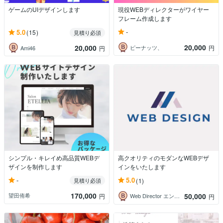
ゲームのUIデザインします
現役WEBディレクターがワイヤー
フレーム作成します
-
5.0
(15)
見積り必須
20,000
20,000
ピーナッツ、
円
Ami46
円
シンプル・キレイめ高品質WEBデ
高クオリティのモダンなWEBデザ
ザインを制作します
インをいたします
-
5.0
見積り必須
(1)
170,000
50,000
望田侑希
円
Web Director エンドウ
円