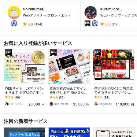
ShirokumaD...
kurumi cre...
Webデザイナー/フロントエンド
WEB・グラフィックデ
5.0
(124)
5.0
(260)
お気に入り登録が多いサービス
WEBサイト、LPデザイン
質感重視のWebデザイン
多言語対応OK！目的達成
承ります お客様のご要望
を制作します 高品質なデ
できるサイトデザインし
に合わせたデザイン、UI
ザインに特化したWEBサ
ます スマホ対応も可能！
5.0
(99)
4.9
(66)
5.0
(24)
設計をお届けします！
イトをデザインします
デザインのみ必要な方に
20,000
35,000
110,000
オススメ！実績多数！
GURUSE
kurumi creative
kagomep
円
円
円
注目の新着サービス