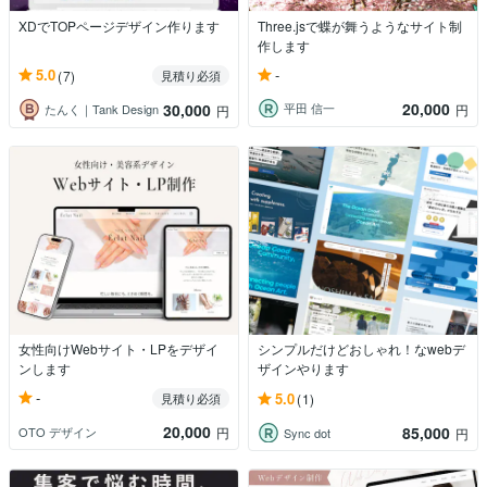
XDでTOPページデザイン作ります
Three.jsで蝶が舞うようなサイト制
作します
-
5.0
(7)
見積り必須
20,000
30,000
平田 信一
円
たんく｜Tank Design
円
女性向けWebサイト・LPをデザイ
シンプルだけどおしゃれ！なwebデ
ンします
ザインやります
-
5.0
見積り必須
(1)
20,000
85,000
OTO デザイン
円
Sync dot
円