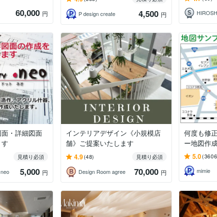
60,000
4,500
円
P design create
円
図面・詳細図面
インテリアデザイン《小規模店
何度も修正
ます
舗》ご提案いたします
ー地図作
5.0
4.9
(3606
見積り必須
(48)
見積り必須
5,000
70,000
mimie
・neo
Design Room agree
円
円