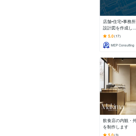
店舗•住宅•事務
設計図を作成し..
5.0
(17)
MEP Consulting
飲食店の内観・外
を制作します
5.0
(3)