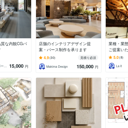
質な内観CGパ
店舗のインテリアデザイン提
業種・業態
す
案・パース制作を承ります
ご提案い
5.0
4.9
(8)
(30)
見積り必須
15,000
150,000
HIROSHI【CGパース4日で作成】
La it
円
Makima Design
円