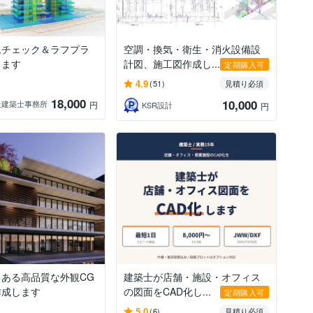
ムチェック＆ラフプラ
空調・換気・衛生・消火設備設
します
計図、施工図作成し...
定期購入可
4.9
(51)
見積り必須
18,000
10,000
級建築士事務所
円
KSR設計
円
ある高品質な外観CG
建築士が店舗・施設・オフィス
作成します
の図面をCAD化し...
定期購入可
5.0
(6)
見積り必須