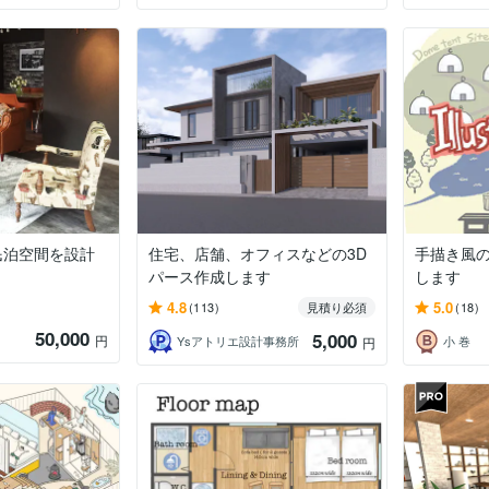
民泊空間を設計
住宅、店舗、オフィスなどの3D
手描き風
パース作成します
します
4.8
5.0
(113)
見積り必須
(18)
50,000
5,000
円
Ysアトリエ設計事務所
小 巻
円