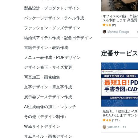
製品設計・プロダクトデザイン
オフィスの内観・外観
パッケージデザイン・ラベル作成
スを制作します 高品質
スで、オフィスの完成
5.0
(2)
ファッション・グッズデザイン
可視化
Makima Design
結婚式アイテム作成・記念日デザイン
書籍デザイン・表紙作成
定番サービス
メニュー表作成・POPデザイン
デザイン修正・サイズ変更
写真加工・画像編集
文字デザイン・筆文字作成
展示会ブースデザイン作成
AI生成画像の加工・レタッチ
最短1日！建築士がPDF
をCAD化します マン
その他（デザイン制作）
建ての間取りトレース。
4.9
(178)
XF納品。
Webサイトデザイン
yuzuriha 11
サムネイル・画像デザイン