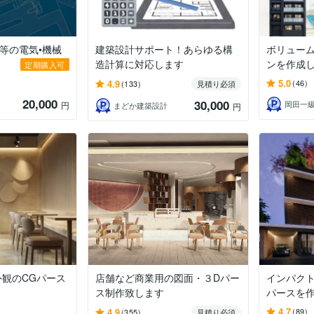
所等の電気•機械
建築設計サポート！あらゆる構
ボリュー
.
造計算に対応します
ンを作成
定期購入可
5.0
4.9
(46)
(133)
見積り必須
20,000
30,000
岡田一
円
まどか建築設計
円
観のCGパース
店舗など商業用の図面・３Dパー
インパクト
ス制作致します
パースを
4.7
4.9
(89)
(355)
見積り必須