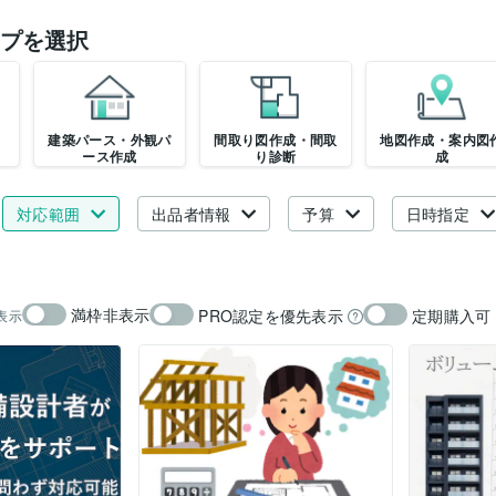
プを選択
建築パース・外観パ
間取り図作成・間取
地図作成・案内図
ース作成
り診断
成
対応範囲
出品者情報
予算
日時指定
満枠非表示
PRO認定を優先表示
定期購入可
表示