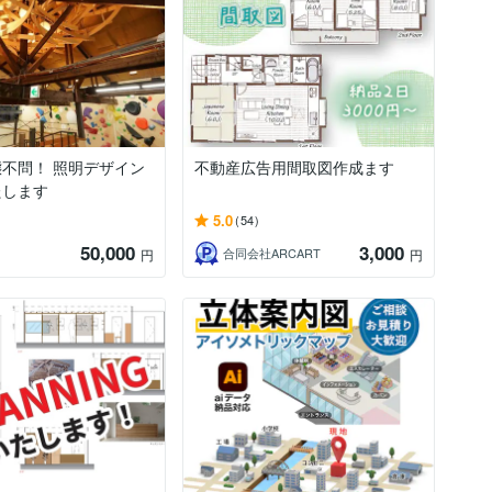
不問！ 照明デザイン
不動産広告用間取図作成ます
たします
5.0
(54)
50,000
3,000
合同会社ARCART
円
円