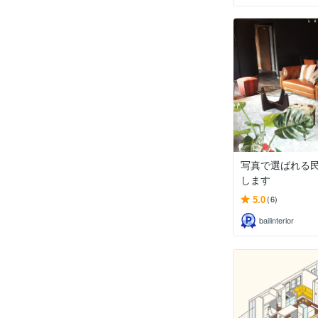
写真で選ばれる
します
5.0
(6)
bailinterior