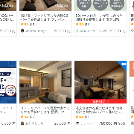
のCGパー
高品質・フォトリアルな内観CG
3Dパース付き！ご要望に合った
建
なCGパー
パースを作成します プレゼンや
間取りを提案します 変更回数無
速
イメージを
広告に最適！ビジネスシーンで輝
制限！子育て目線のヒアリングで
ビ
5.0
(13)
5.0
(81)
く高品質パース
『日常を 極上に』
60,000
60,000
50,000
Makima Design
間取りデザインLAB
円
円
円
満枠対応中
・JPEG
インテリアパースで理想の家づく
注文住宅の右腕になります 住宅
最
ション・戸
りのお手伝いします 照明、クロ
会社と契約後のプラン作成から着
図
JWW・D
ス、家具などアドバイス付 工務
工まで
作
4.8
(30)
5.0
(1)
店様企業様も対応可能
5,000
20,000
750,000
あかりといろ
ナナキン 注文住宅とインテリアの虎
円
円
円
/60分