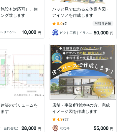
業施設も対応可）、住
パッと見で伝わる立体案内図・
ニング致します
アイソメを作成します
5.0
(5)
見積り必須
10,000
50,000
SO〜リハソ〜
円
ピクト工房｜イラスト制作
円
な建築のボリュームを
店舗・事業所検討中の方、完成
します
イメージ図を作成します
4.9
(35)
28,000
55,000
計（合同会社）
ななヰ
円
円