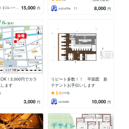
15,000
8,000
HIROSHI【CGパース4日で作成】
円
yuzuriha 11
円
OK！3,000円でカラ
リピート多数！！ 平面図 新
成します
テナントお手伝いします
5.0
)
(110)
3,000
10,000
ucreate
円
円