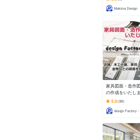
Makima Design
家具図面・造作
の作成をいたし
5.0
(33)
design Factory