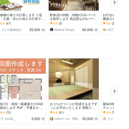
築物の省エネ計算します ☆迅
飲食店の内観・外観のCGパース
お打合せに適した
・正確・安心の省エネ計算サー
を制作します 高品質なCGパース
建築士が制作しま
ス
で、飲食店の完成イメージを可視
大規模建築まで全
5.0
(67)
5.0
(3)
5.0
(286)
化
ス対応★
35,000
60,000
まどか建築設計
Makima Design
円
円
短1日・現役一級建築士がCAD
おうちがづくりが完成するまでず
最短24時間提出
面化します PDF・手書きから
っとお手伝いたします 間取り、
チェックします 
成｜確認申請・民泊対応
外観、電気、内装、設備、外構の
ピード重視の方必
5.0
(72)
4.8
(61)
5.0
(75)
お悩みまるっとサポート
約対応中です！
3,000
50,000
K_studio__
madori一ca 間取り家 Kao
円
円