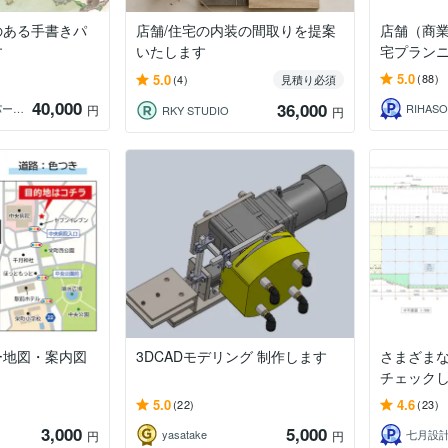
のある手書きパ
店舗/住宅の内装の間取りを提案
店舗（商
す
いたします
宅プラン
5.0
5.0
(88)
(4)
見積り必須
40,000
36,000
HIROSHI【CGパース4日で作成】
RIHA
円
RKY STUDIO
円
ー地図・案内図
3DCADモデリング 制作します
さまざま
チェック
5.0
4.6
(22)
(23)
3,000
5,000
yasatake
七月設
円
円