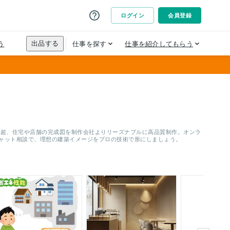
万件超、住宅や店舗の完成図を制作会社よりリーズナブルに高品質制作。オンラ
チャット相談で、理想の建築イメージをプロの技術で形にしましょう。