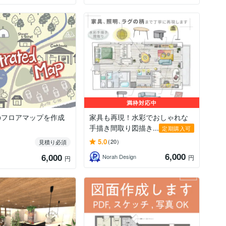
満枠対応中
のフロアマップを作成
家具も再現！水彩でおしゃれな
手描き間取り図描き...
定期購入可
5.0
(20)
見積り必須
6,000
6,000
Norah Design
円
円