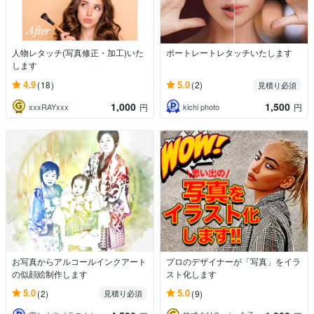
人物レタッチ(写真修正・加工)いた
ポートレートレタッチいたします
します
4.9
5.0
(18)
(2)
見積り必須
1,000
1,500
xxxRAYxxx
kichi photo
円
円
お写真からアルコールインクアート
プロのデザイナーが「写真」をイラ
の似顔絵制作します
スト化します
5.0
5.0
(2)
(9)
見積り必須