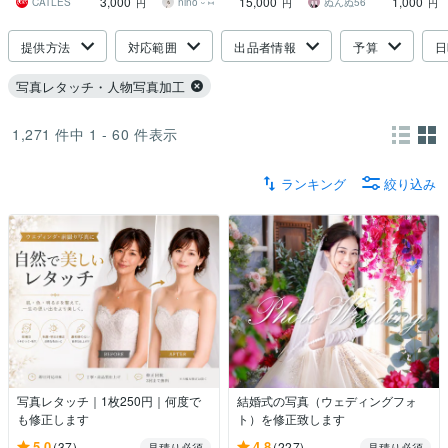
3,000
15,000
1,000
の画像加工をお届け！
を施します！
印象に修正します
CATLES
nino˙ᵕ˙⑅
ぬんぬ56
円
円
円
提供方法
対応範囲
出品者情報
予算
日
写真レタッチ・人物写真加工
1,271
件中
1 - 60
件表示
ランキング
絞り込み
写真レタッチ｜1枚250円｜何度で
結婚式の写真（ウェディングフォ
も修正します
ト）を修正致します
5.0
4.8
(37)
(227)
見積り必須
見積り必須