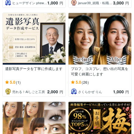
1,000
3,000
ヒューデザイン phew Design
januar39_就職・転職サポート
円
円
遺影写真データを丁寧に作成します
プロフ、コスプレ、想い出の写真を
可愛く綺麗にします
5.0
5.0
(1)
(26)
2,000
1,000
売れる！AIしごと工房
さくらかぜ りん
円
円