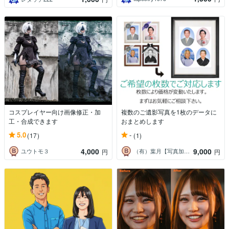
コスプレイヤー向け画像修正・加
複数のご遺影写真を1枚のデータに
工・合成できます
おまとめします
5.0
-
(17)
(1)
4,000
9,000
ユウトモ３
（有）葉月【写真加工と動画編集】
円
円