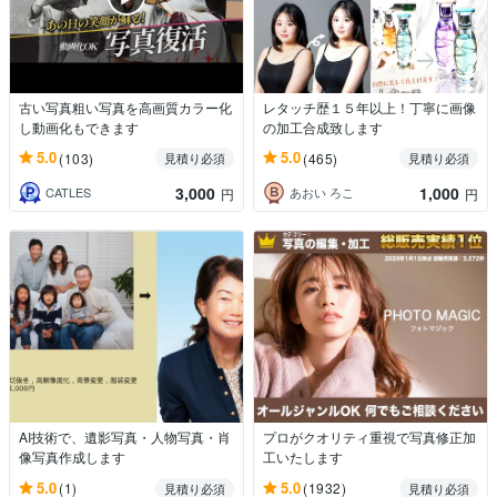
古い写真粗い写真を高画質カラー化
レタッチ歴１５年以上！丁寧に画像
し動画化もできます
の加工合成致します
5.0
5.0
(103)
(465)
見積り必須
見積り必須
3,000
1,000
CATLES
あおい ろこ
円
円
AI技術で、遺影写真・人物写真・肖
プロがクオリティ重視で写真修正加
像写真作成します
工いたします
5.0
5.0
(1)
(1932)
見積り必須
見積り必須