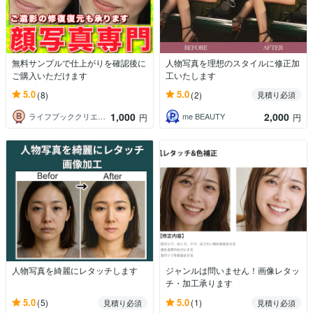
無料サンプルで仕上がりを確認後に
人物写真を理想のスタイルに修正加
ご購入いただけます
工いたします
5.0
5.0
(8)
(2)
見積り必須
1,000
2,000
ライフブッククリエイト
me BEAUTY
円
円
人物写真を綺麗にレタッチします
ジャンルは問いません！画像レタッ
チ・加工承ります
5.0
5.0
(5)
(1)
見積り必須
見積り必須