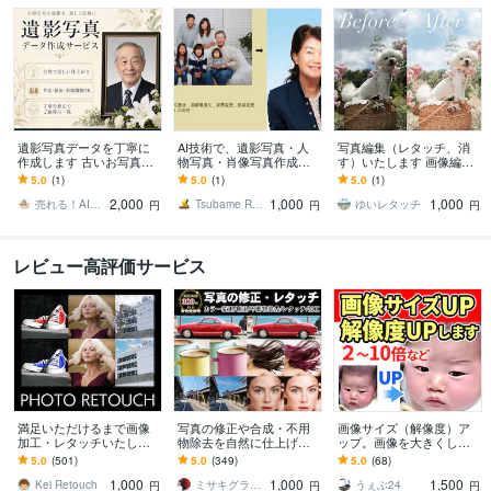
遺影写真データを丁寧に
AI技術で、遺影写真・人
写真編集（レタッチ、消
作成します 古いお写真も
物写真・肖像写真作成し
す）いたします 画像編
自然で美しく整えます
ます 着せ替えもAI技術で
集、レタッチ、消すなど
5.0
(1)
5.0
(1)
5.0
(1)
短時間処理・多種類服装
の編集を行います
2,000
1,000
1,000
が可能になりました
売れる！AIしごと工房
Tsubame Research
ゆいレタッチ
円
円
円
レビュー高評価サービス
満足いただけるまで画像
写真の修正や合成・不用
画像サイズ（解像度）ア
加工・レタッチいたしま
物除去を自然に仕上げま
ップ。画像を大きくしま
す 修正・再調整は無料で
す 証明写真やアイコンの
す 画像高画質化・解像
5.0
(501)
5.0
(349)
5.0
(68)
対応いたします
自然なレタッチから写真
度・画像サイズアップ
1,000
1,000
1,500
合成まで対応
Kei Retouch
ミサキグラフィクス
うぇぶ24
円
円
円