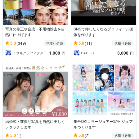
写真の修正や合成・不用物除去を自
SNSで押したくなるプロフィール画
然に仕上げます
像を作ります
5.0
5.0
(349)
(11)
見積り必須
見積り必須
1,000
3,000
ミサキグラフィクス
CATLES
円
円
結婚式・前撮り写真を自然に美しく
集合OK!コラージュアー写/ビジュア
レタッチします
ルつくります
5.0
5.0
(1)
(2)
見積り必須