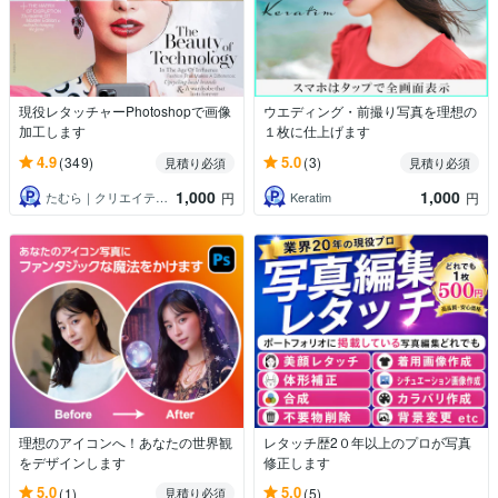
現役レタッチャーPhotoshopで画像
ウエディング・前撮り写真を理想の
加工します
１枚に仕上げます
4.9
5.0
(349)
(3)
見積り必須
見積り必須
1,000
1,000
たむら｜クリエイティブ
Keratim
円
円
理想のアイコンへ！あなたの世界観
レタッチ歴2０年以上のプロが写真
をデザインします
修正します
5.0
5.0
(1)
(5)
見積り必須