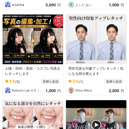
3,000
1,000
⚫︎SAYA⚫︎
よしだ あい
円
円
人物・SNS・宣材・コスプレ写真を
男性写真を印象アップレタッチ｜気
レタッチします
になる部分整えます
5.0
5.0
(5)
(1)
見積り必須
見積り必須
1,000
2,000
Retouch Lab やす｜レタッチ
Shino Mitsui
円
円