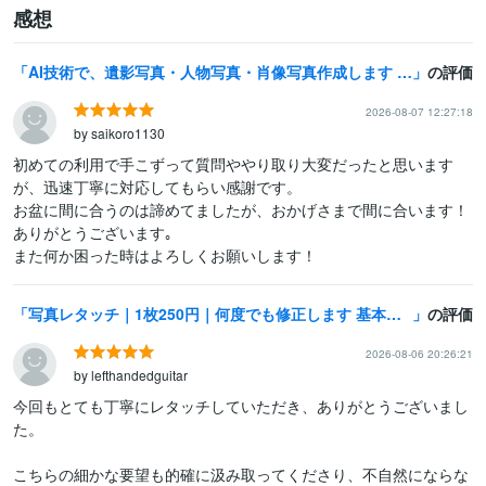
感想
AI技術で、遺影写真・人物写真・肖像写真作成します 着せ替えもAI技術で短時間処理・多種類服装が可能になりました
の評価
2026-08-07 12:27:18
by saikoro1130
初めての利用で手こずって質問ややり取り大変だったと思います
が、迅速丁寧に対応してもらい感謝です。

お盆に間に合うのは諦めてましたが、おかげさまで間に合います！
ありがとうございます｡

また何か困った時はよろしくお願いします！
写真レタッチ｜1枚250円｜何度でも修正します 基本補正は無料でします｜ウエディング前撮りデータにおすすめ！
の評価
2026-08-06 20:26:21
by lefthandedguitar
今回もとても丁寧にレタッチしていただき、ありがとうございまし
た。

こちらの細かな要望も的確に汲み取ってくださり、不自然にならな