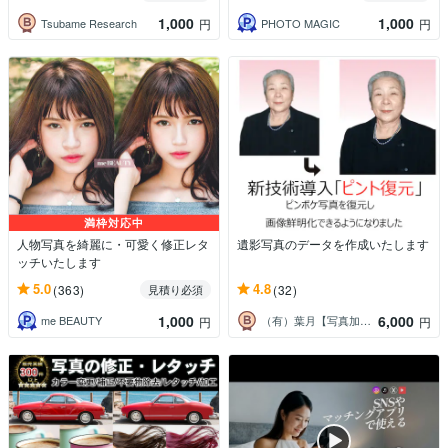
1,000
1,000
Tsubame Research
PHOTO MAGIC
円
円
満枠対応中
人物写真を綺麗に・可愛く修正レタ
遺影写真のデータを作成いたします
ッチいたします
5.0
4.8
(363)
(32)
見積り必須
1,000
6,000
me BEAUTY
（有）葉月【写真加工と動画編集】
円
円