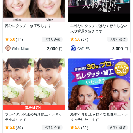
部分レタッチ・修正致します
単純なレタッチではなく存在しない
人や背景を描きます
5.0
5.0
(17)
(37)
見積り必須
見積り必須
2,000
3,000
Shino Mitsui
CATLES
円
円
満枠対応中
ブライダル関連の写真修正・レタッ
経験20年以上★様々な画像加工・レ
チを承ります
タッチいたします
5.0
5.0
(30)
(80)
見積り必須
見積り必須