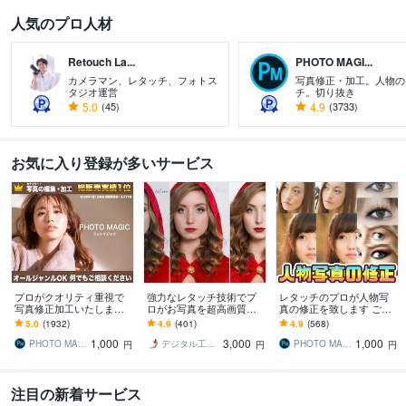
人気のプロ人材
Retouch La...
PHOTO MAGI...
カメラマン、レタッチ、フォトス
写真修正・加工。人物の
タジオ運営
チ。切り抜き
すべて見る
5.0
(45)
4.9
(3733)
お気に入り登録が多いサービス
プロがクオリティ重視で
強力なレタッチ技術でプ
レタッチのプロが人物写
写真修正加工いたします
ロがお写真を超高画質に
真の修正を致します ご満
どんな内容でもご満足行
します 復元・再撮不可で
足行くまで何度でも修
5.0
(1932)
4.9
(401)
4.9
(568)
くまで何度でも修正・加
お困りの貴方へ。私が写
正・加工いたします。
1,000
3,000
1,000
工致します。
真のお悩み解決します
PHOTO MAGIC
デジタル工房 Aiwarrior
PHOTO MAGIC
円
円
円
注目の新着サービス