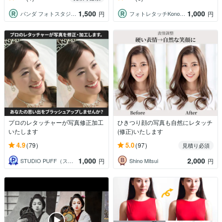
1,500
1,000
パンダ フォトスタジオ＠画像レタッチ
フォトレタッチKonohana
円
円
プロのレタッチャーが写真修正加工
ひきつり顔の写真も自然にレタッチ
いたします
(修正)いたします
4.9
5.0
(79)
(97)
見積り必須
1,000
2,000
STUDIO PUFF（スタジオ パフ）
Shino Mitsui
円
円