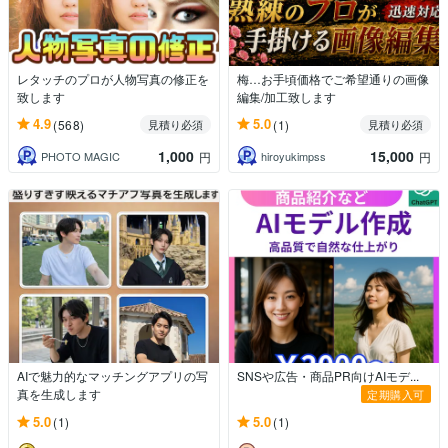
レタッチのプロが人物写真の修正を
梅…お手頃価格でご希望通りの画像
致します
編集/加工致します
4.9
5.0
(568)
(1)
見積り必須
見積り必須
1,000
15,000
PHOTO MAGIC
hiroyukimpss
円
円
AIで魅力的なマッチングアプリの写
SNSや広告・商品PR向けAIモデ...
真を生成します
定期購入可
5.0
5.0
(1)
(1)