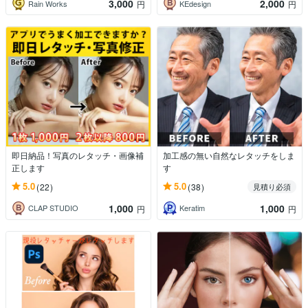
3,000
2,000
Rain Works
KEdesign
円
円
即日納品！写真のレタッチ・画像補
加工感の無い自然なレタッチをしま
正します
す
5.0
5.0
(22)
(38)
見積り必須
1,000
1,000
CLAP STUDIO
Keratim
円
円