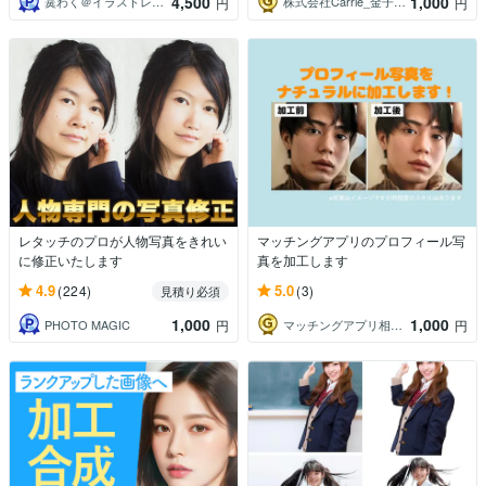
4,500
1,000
霙わく＠イラストレーター
株式会社Carrie_金子あかね
円
円
レタッチのプロが人物写真をきれい
マッチングアプリのプロフィール写
に修正いたします
真を加工します
4.9
5.0
(224)
(3)
見積り必須
1,000
1,000
PHOTO MAGIC
マッチングアプリ相談所しみくま
円
円