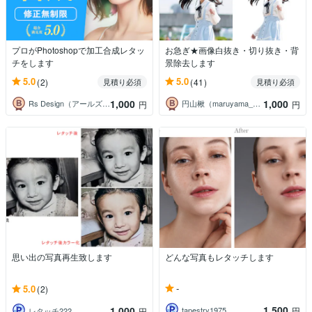
プロがPhotoshopで加工合成レタッ
お急ぎ★画像白抜き・切り抜き・背
チをします
景除去します
5.0
5.0
(2)
(41)
見積り必須
見積り必須
1,000
1,000
Rs Design（アールズデザイン）
円山楸（maruyama_hisagi）
円
円
思い出の写真再生致します
どんな写真もレタッチします
-
5.0
(2)
1,500
1,000
tapestry1975
円
レタッチ222
円