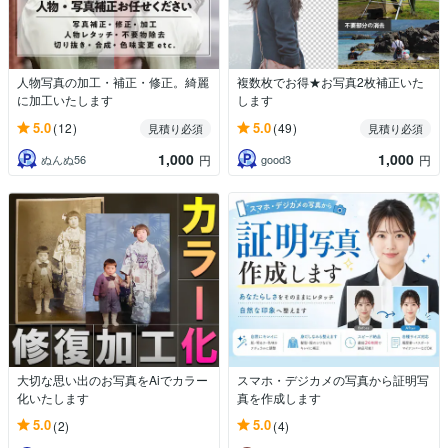
人物写真の加工・補正・修正。綺麗
複数枚でお得★お写真2枚補正いた
に加工いたします
します
5.0
5.0
(12)
(49)
見積り必須
見積り必須
1,000
1,000
ぬんぬ56
good3
円
円
大切な思い出のお写真をAiでカラー
スマホ・デジカメの写真から証明写
化いたします
真を作成します
5.0
5.0
(2)
(4)