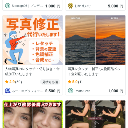
1,000
5,000
S design26｜プロデザイナー
おか えいり
円
円
人物写真のレタッチ・切り抜き・合
写真レタッチ・補正･人物商品ペッ
成加工いたします
ト全対応いたします
4.9
5.0
(59)
(1)
見積り必須
2,500
1,000
みーこ＠グラフィック×Webデザイナー
Photo Craft
円
円