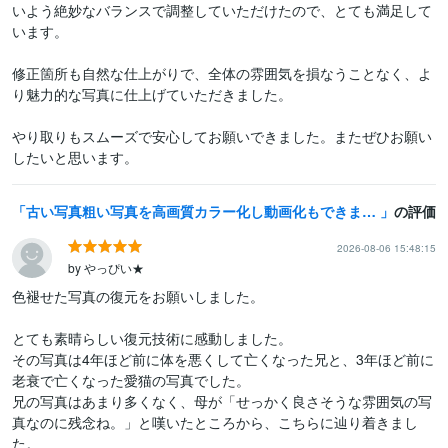
いよう絶妙なバランスで調整していただけたので、とても満足して
います。

修正箇所も自然な仕上がりで、全体の雰囲気を損なうことなく、よ
り魅力的な写真に仕上げていただきました。

やり取りもスムーズで安心してお願いできました。またぜひお願い
したいと思います。
古い写真粗い写真を高画質カラー化し動画化もできます 驚くほど鮮明に、あなたの写真が生まれ変わります！
の評価
2026-08-06 15:48:15
by やっぴい★
色褪せた写真の復元をお願いしました。

とても素晴らしい復元技術に感動しました。

その写真は4年ほど前に体を悪くして亡くなった兄と、3年ほど前に
老衰で亡くなった愛猫の写真でした。

兄の写真はあまり多くなく、母が「せっかく良さそうな雰囲気の写
真なのに残念ね。」と嘆いたところから、こちらに辿り着きまし
た。
