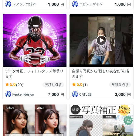
1,000
1,000
レタッチの鈴木
エビスデザイン
円
円
データ修正、フォトレタッチ等承り
自撮り写真から“新しいあなた”を描
ます
きます
5.0
5.0
(29)
(1)
見積り必須
見積り必須
7,000
3,000
kenken design
CATLES
円
円