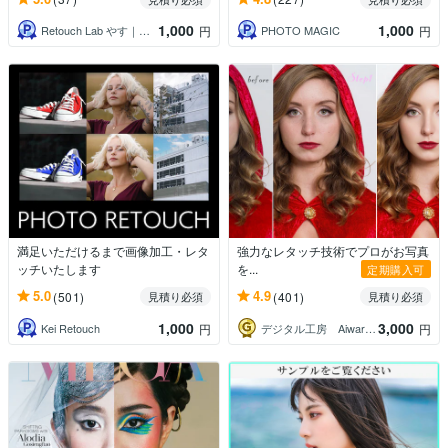
1,000
1,000
Retouch Lab やす｜レタッチ
PHOTO MAGIC
円
円
満足いただけるまで画像加工・レタ
強力なレタッチ技術でプロがお写真
ッチいたします
を...
定期購入可
5.0
4.9
(501)
(401)
見積り必須
見積り必須
1,000
3,000
Kei Retouch
デジタル工房 Aiwarrior
円
円