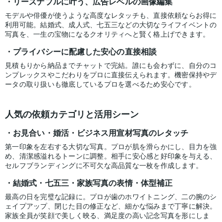
リーズナブルに叶う、広告レベルの画像編集
モデルや俳優が使うような高度なレタッチも、直接依頼ならお得に
利用可能。結婚式、成人式、七五三などの大切なライフイベントの
写真を、一生の宝物になるクオリティへと賢く格上げできます。
プライバシーに配慮した安心の直接相談
見積もりから納品までチャットで完結。誰にも会わずに、自分のコ
ンプレックスやこだわりをプロに直接伝えられます。機密保持やデ
ータの取り扱いも徹底しているプロを選べるため安心です。
人気の依頼カテゴリと活用シーン
お見合い・婚活・ビジネス用宣材写真のレタッチ
第一印象を左右する大切な写真。プロが肌を滑らかにし、目力を強
め、清潔感溢れるトーンに調整。相手に安心感と好印象を与える、
セルフブランディングに不可欠な高品質な一枚を作成します。
結婚式・七五三・家族写真の表情・体型補正
最高の日を完璧な記録に。プロが歯のホワイトニング、二の腕のシ
ェイプアップ、閉じた目の修正など、細かな悩みまで丁寧に解決。
家族全員が笑顔で美しく映る、満足度の高い記念写真を形にしま