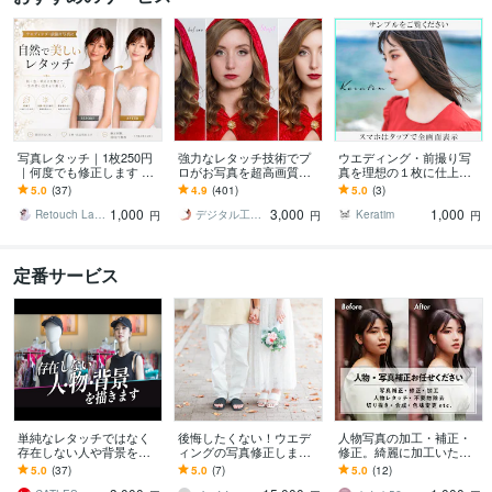
写真レタッチ｜1枚250円
強力なレタッチ技術でプ
ウエディング・前撮り写
｜何度でも修正します 基
ロがお写真を超高画質に
真を理想の１枚に仕上げ
本補正は無料でします｜
します 復元・再撮不可で
ます 【 熟練した技術を持
5.0
(37)
4.9
(401)
5.0
(3)
ウエディング前撮りデー
お困りの貴方へ。私が写
つプロのレタッチで安心
1,000
3,000
1,000
タにおすすめ！
真のお悩み解決します
のクオリティ 】
Retouch Lab やす｜レタッチ
デジタル工房 Aiwarrior
Keratim
円
円
円
定番サービス
単純なレタッチではなく
後悔したくない！ウエデ
人物写真の加工・補正・
存在しない人や背景を描
ィングの写真修正します
修正。綺麗に加工いたし
きます 最新AIを使い、体
現役フォトグラファーが
ます コスプレから商用・
5.0
(37)
5.0
(7)
5.0
(12)
験したことのない新次元
最新のレタッチ(補正修正)
商品画像まで。ご希望の