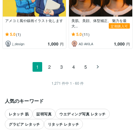
アメコミ風や線画イラスト化します
美肌、美顔、体型補正、 魅力を最
大...
定期購入可
5.0
5.0
(1)
(11)
1,000
1,000
j_design
AD AKILA
円
円
1
2
3
4
5
1,271
件中
1 - 60
件
人気のキーワード
レタッチ 肌
証明写真
ウエディング写真 レタッチ
グラビア レタッチ
リタッチ レタッチ