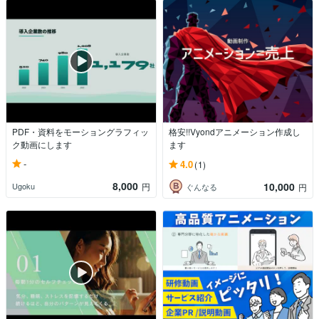
PDF・資料をモーショングラフィッ
格安!!Vyondアニメーション作成し
ク動画にします
ます
-
4.0
(1)
8,000
10,000
Ugoku
円
ぐんなる
円