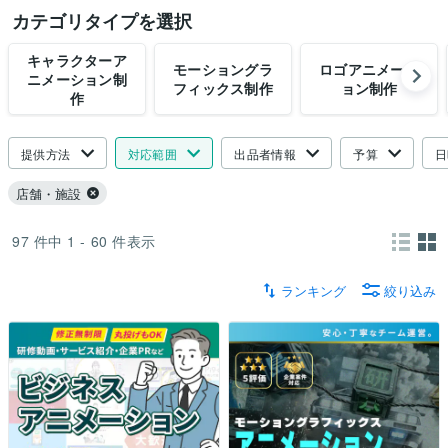
カテゴリタイプを選択
キャラクターア
モーショングラ
ロゴアニメーシ
ニメーション制
フィックス制作
ョン制作
作
提供方法
対応範囲
出品者情報
予算
日
店舗・施設
97
件中
1 - 60
件表示
ランキング
絞り込み