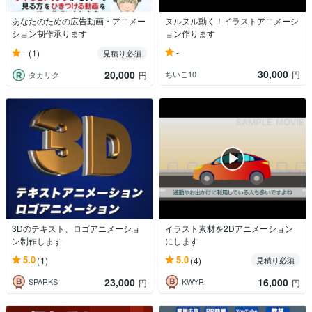
あなたのための広告動画・アニメー
ヌルヌル動く！イラストアニメーシ
ション制作承ります
ョン作ります
-
-
(1)
見積り必須
30,000
20,000
ちいこ10
円
タカリク
円
3Dのテキスト、ロゴアニメーショ
イラスト素材を2Dアニメーション
ン制作します
にします
5.0
5.0
(1)
(4)
見積り必須
23,000
16,000
SPARKS
KWYR
円
円