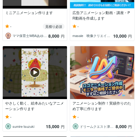
ミニアニメーション作ります
広告アニメーション動画・講座・P
R動画を作成します
-
-
見積り必須
8,000
10,000
ママ保育士WBAあゆみん
masaie 映像クリエイター
円
円
やさしく動く、絵本みたいなアニメ
アニメーション制作！実績作りのた
ーション作ります
め丁寧に作ります
-
-
15,000
8,000
sumire tsuzuki
ドリームクエスト津田沼
円
円