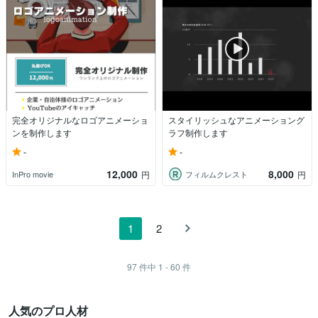
完全オリジナルなロゴアニメーショ
スタイリッシュなアニメーショング
ンを制作します
ラフ制作します
-
-
12,000
8,000
InPro movie
フィルムクレスト
円
円
1
2
97
件中
1 - 60
件
人気のプロ人材