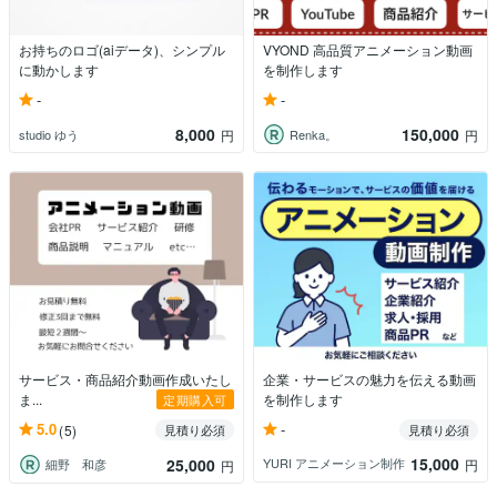
お持ちのロゴ(aiデータ)、シンプル
VYOND 高品質アニメーション動画
に動かします
を制作します
-
-
8,000
150,000
studio ゆう
Renka。
円
円
サービス・商品紹介動画作成いたし
企業・サービスの魅力を伝える動画
ま...
を制作します
定期購入可
-
5.0
(5)
見積り必須
見積り必須
15,000
25,000
YURI アニメーション制作
円
細野 和彦
円