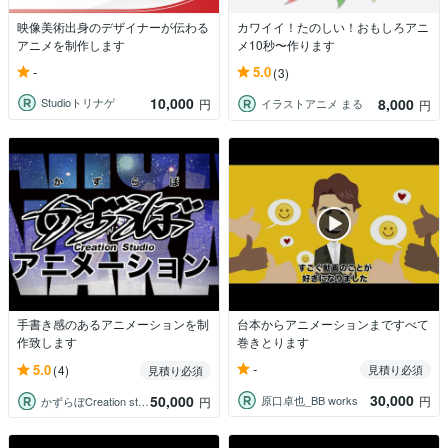
映像美術出身のデザイナーが伝わる
カワイイ！たのしい！おもしろアニ
アニメを制作します
メ10秒〜作ります
-
5.0
(3)
10,000
8,000
Studioトリナゲ
円
イラストアニメ まる
円
手書き感のあるアニメーションを制
台本からアニメーションまですべて
作致します
巻きとります
-
5.0
(4)
見積り必須
見積り必須
30,000
50,000
原口卓也_BB works
円
かずらぼCreation studio
円