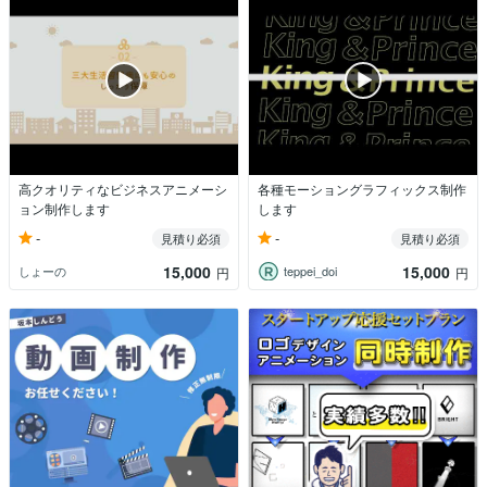
高クオリティなビジネスアニメーシ
各種モーショングラフィックス制作
ョン制作します
します
-
-
見積り必須
見積り必須
15,000
15,000
しょーの
teppei_doi
円
円