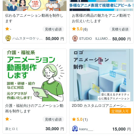
伝わるアニメーション動画を制作し
お客様の商品の魅力をアニメ動画で
ます
お伝えいたします
-
5.0
見積り必須
(6)
見積り必須
50,000
50,000
ハムスターロケット【アニメーション制作】
円
STUDIO ILLUMO（イラモ）
円
介護・福祉向けのアニメーション動
2D/3D カスタムロゴアニメーシ...
画を制作します
定期購入可
-
5.0
見積り必須
(1)
30,000
15,000
泉ヒロミ
円
kaoru___
円