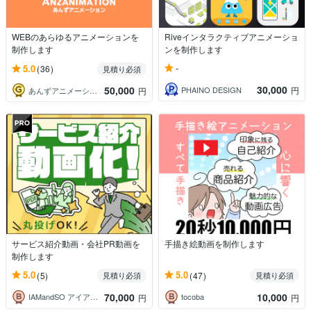
WEBのあらゆるアニメーションを
Riveインタラクティブアニメーショ
制作します
ンを制作します
-
5.0
(36)
見積り必須
30,000
50,000
PHAINO DESIGN
円
あんずアニメーション
円
サービス紹介動画・会社PR動画を
手描き絵動画を制作します
制作します
5.0
5.0
(5)
(47)
見積り必須
見積り必須
70,000
10,000
IAMandSO アイアムアンドソウ
tocoba
円
円