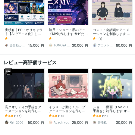
実績有┊PR・オリキャラ
短尺・ショート用のアニ
コント・会話劇のアニメ
┊【AIでアニメ化】しま
メMV制作します サビだ
ーションを制作します 収
す 最安¥15,000〜相談可
け・1コーラス・SNS告知
録済みのコント音声を、
-
-
-
(1)
【クレジット費用込み】
用に｜低予算でアニメMV
見て笑えるアニメにしま
15,000
30,000
80,000
化
す
全自動カピバラ【AIでLINE自動集客】
TOMOYA Color
アニメトロニカ
円
円
円
レビュー高評価サービス
高クオリティの手描きア
イラストが動く！ループ
ショート動画（Live２D・
ニメーションを制作しま
アニメーションを作りま
手書き）制作します オリ
す MVやPR動画など、用
す 待機画面や配信のOP･
ジナルキャラクターを動
5.0
(115)
5.0
(18)
5.0
(44)
途に合わせて制作します
EDなどにオススメ！
かしてみませんか？
50,000
25,000
30,000
Rei_2000
Adachi you
管澤捻
円
円
円