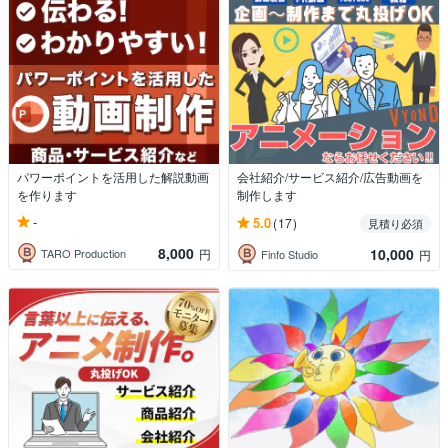
パワーポイントを活用した解説動画
会社紹介/サービス紹介/広告動画を
を作ります
制作します
-
5.0
(17)
見積り必須
8,000
10,000
TARO Production
円
Finfo Studio
円