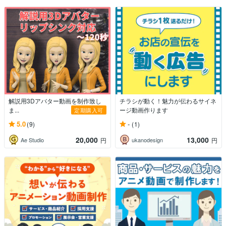
解説用3Dアバター動画を制作致し
チラシが動く！魅力が伝わるサイネ
ま...
ージ動画作ります
定期購入可
5.0
-
(9)
(1)
20,000
13,000
Ae Studio
ukanodesign
円
円