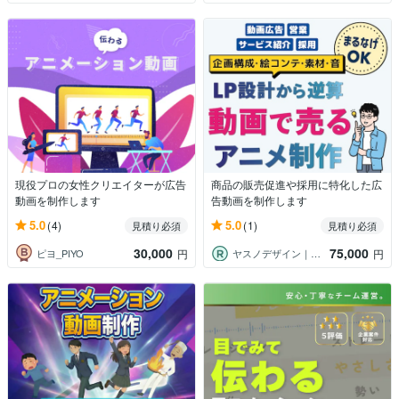
現役プロの女性クリエイターが広告
商品の販売促進や採用に特化した広
動画を制作します
告動画を制作します
5.0
5.0
(4)
(1)
見積り必須
見積り必須
30,000
75,000
ピヨ_PIYO
ヤスノデザイン｜動画デザイナー
円
円