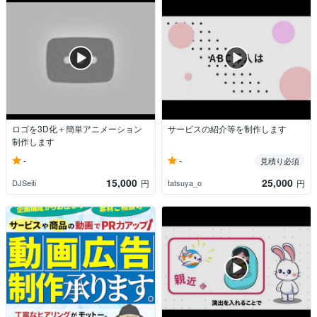
ロゴを3D化＋簡単アニメーション
サービスの紹介等を制作します
制作します
-
-
見積り必須
15,000
25,000
DJSeiti
tatsuya_o
円
円