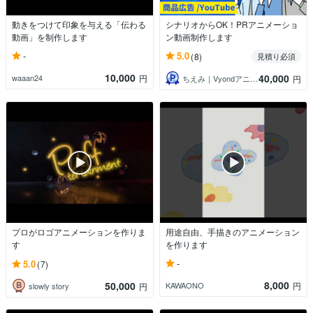
動きをつけて印象を与える「伝わる
シナリオからOK！PRアニメーショ
動画」を制作します
ン動画制作します
-
5.0
(8)
見積り必須
10,000
40,000
waaan24
円
ちえみ｜Vyondアニメーション制作
円
プロがロゴアニメーションを作りま
用途自由、手描きのアニメーション
す
を作ります
-
5.0
(7)
8,000
50,000
KAWAONO
円
slowly story
円