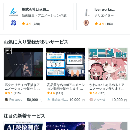
株式会社LinkSt...
Iver works...
動画編集・アニメーション作成
クリエイター
4.9
(788)
4.9
(193)
お気に入り登録が多いサービス
高クオリティの手描きア
高品質なVyondアニメーシ
かわいい！ぬるぬる！ア
ニメーションを制作しま
ョン動画を制作します 明
ニメーション作ります
す MVやPR動画など、用
瞭会計で安心！企業PR・
【低価格】手描きアニメ
5.0
(115)
4.9
(621)
5.0
(120)
途に合わせて制作します
営業資料・広告・YouTube
製作します！【youtuber
50,000
10,000
10,000
等
必見】
Rei_2000
株式会社LinkStudio
さなやま
円
円
円
注目の新着サービス