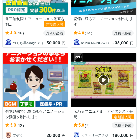
修正無制限！アニメーション動画を
記憶に残るアニメーション制作しま
制...
す
定期購入可
4.9
4.8
(16)
(14)
見積り必須
見積り必須
50,000
35,000
つくも屋design アイ
studio MONDAY BLUE
円
円
視覚効果で記憶に残るアニメーショ
伝わるマニュアル・ガイダンス・長
ン動画を制作します
尺...
定期購入可
5.0
5.0
(12)
(7)
見積り必須
20,000
180,000
文ぞう
ピネトリースタジオ（松本）
円
円