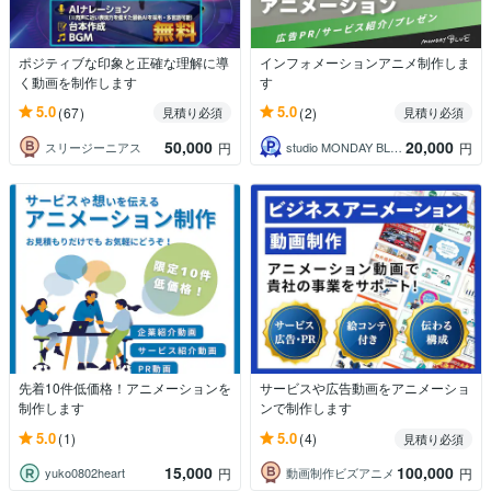
ポジティブな印象と正確な理解に導
インフォメーションアニメ制作しま
く動画を制作します
す
5.0
5.0
(67)
(2)
見積り必須
見積り必須
50,000
20,000
スリージーニアス
studio MONDAY BLUE
円
円
先着10件低価格！アニメーションを
サービスや広告動画をアニメーショ
制作します
ンで制作します
5.0
5.0
(1)
(4)
見積り必須
15,000
100,000
yuko0802heart
動画制作ビズアニメ
円
円