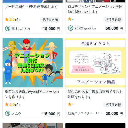
サービス紹介・PR動画作成します
ロゴデザインとアニメーションを同
時に制作いたします
-
5.0
(6)
見積り必須
見積り必須
50,000
15,000
ZERO graphics
円
坂本しんどう
円
集客効果抜群のVyondアニメーショ
温かみのある手書きの線画イラスト
ンを作ります
動画を作ります
-
5.0
(3)
見積り必須
30,000
15,000
動画クリエイター HITOMI
円
ノムウ
円