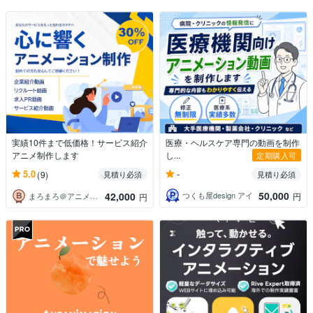
実績10件まで低価格！サービス紹介
医療・ヘルスケア専門の動画を制作
アニメ制作します
し...
定期購入可
-
5.0
(9)
見積り必須
見積り必須
50,000
42,000
つくも屋design アイ
円
まろまろ＠アニメーション制作
円