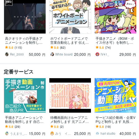
高クオリティの手描きア
ホワイトボードアニメで
手描きアニメ（BGM・ボ
ニメーションを制作しま
営業自動化します 伝えた
イス付き可）を制作しま
す MVやPR動画など、用
い想いを、伝わるカタチ
す スタッフはプロのアニ
5.0
(115)
5.0
(82)
5.0
(74)
途に合わせて制作します
に翻訳しませんか？
メーターと漫画家！ 脚
50,000
20,000
29,000
本もご用意できます
Rei_2000
White board
IV41_
円
円
円
定番サービス
手描きアニメーションで
待機画面向けループアニ
サービス紹介動画・企業V
動画を制作します 自己紹
メ制作します 元アニメー
Pなど制作します 丸投げO
介や商品・サービスの紹
ターが自然な動きをLive2
K!アニメーション動画を
5.0
(29)
5.0
(2)
5.0
(19)
介を簡単に！
Dで制作します
高品質・低価格でお届
15,000
25,000
40,000
け！
うえまり_Draw and Movie
みう イラストレーター
hari studio
円
円
円