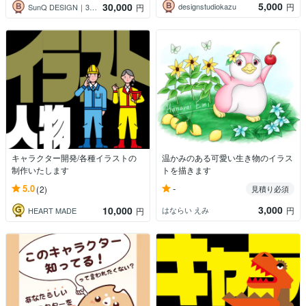
5,000
30,000
designstudiokazu
円
SunQ DESIGN｜3人組
円
キャラクター開発/各種イラストの
温かみのある可愛い生き物のイラス
制作いたします
トを描きます
-
5.0
(2)
見積り必須
3,000
10,000
はならい えみ
円
HEART MADE
円