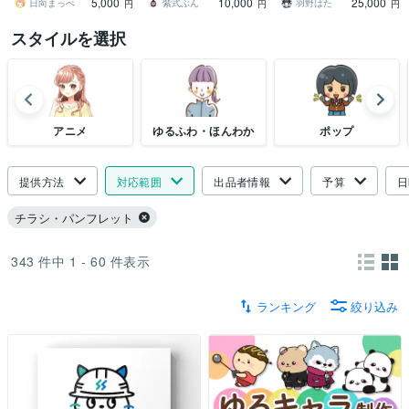
5,000
10,000
25,000
お任せ下さい
たと共に創りあげます
ップ
日向まっぺ
紫式ぶん
羽野はた
円
円
円
スタイルを選択
アニメ
ゆるふわ・ほんわか
ポップ
提供方法
対応範囲
出品者情報
予算
日
チラシ・パンフレット
343
件中
1 - 60
件表示
ランキング
絞り込み