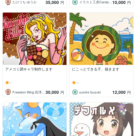
35,000
10,000
たけうち ゆうか
イラスト工房CandyBowl
円
円
アメコミ調キャラ制作します
にこっとできる子、描きます
-
-
30,000
12,000
Freedom Wing 田澤泰司
sumire tsuzuki
円
円