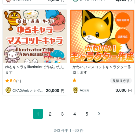
ゆるキャラをIllustratorで作成いたし
かわいいマスコットキャラクター作
ます
成します
-
5.0
(1)
見積り必須
3,000
20,000
Aicicle
円
OKADAerk オカダエリコ
円
1
2
3
4
5
343
件中
1 - 60
件