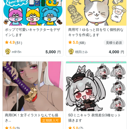
ポップで可愛いキャラクターをデザ
商用可！ゆるっと目を引く個性的な
インします
キャラを作成します
4.9
5.0
(51)
(68)
見積り必須
5,000
4,000
m915n
桃田けみ
円
円
商用OK！女子イラストなんでも描
SDミニキャラ 表情差分3種セット
き...
描きます
定期購入可
5.0
5.0
(3)
(7)