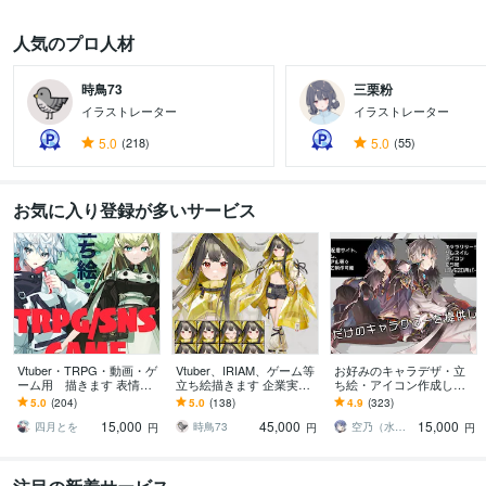
人気のプロ人材
時鳥73
三栗粉
イラストレーター
イラストレーター
5.0
(218)
5.0
(55)
お気に入り登録が多いサービス
Vtuber・TRPG・動画・ゲ
Vtuber、IRIAM、ゲーム等
お好みのキャラデザ・立
ーム用 描きます 表情差
立ち絵描きます 企業実績
ち絵・アイコン作成しま
分2枚無料付き（腰上～全
多数！ハイクオリティな
す あなただけのキャラク
5.0
(204)
5.0
(138)
4.9
(323)
身制作の場合）
イラストをお届けしま
ターイラストを提供しま
15,000
45,000
15,000
す！
す!
四月とを
時鳥73
空乃（水飴）
円
円
円