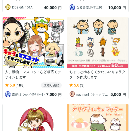
40,000
10,000
DESIGN 151A
なるみ堂創作工房
円
円
人、動物、マスコットなど幅広くデ
ちょっとゆるくてかわいいキャラク
ザインします
ターを作成します
5.0
5.0
(188)
(3)
見積り必須
7,000
5,000
森飼はつか／ｲﾗｽﾄﾚｰﾀｰ
nac mart（ナックマート）
円
円