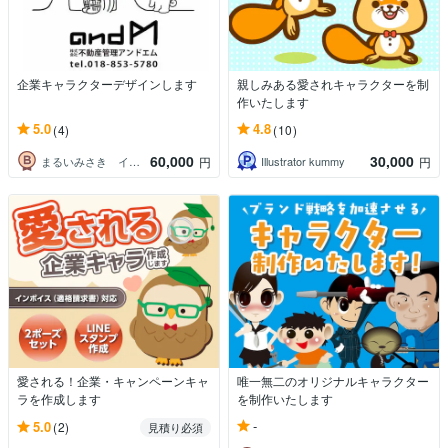
企業キャラクターデザインします
親しみある愛されキャラクターを制
作いたします
5.0
4.8
(4)
(10)
60,000
30,000
まるいみさき イラストレーター
Illustrator kummy
円
円
愛される！企業・キャンペーンキャ
唯一無二のオリジナルキャラクター
ラを作成します
を制作いたします
-
5.0
(2)
見積り必須