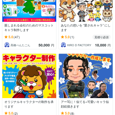
親しまれる会社のためのマスコット
あなたの想いを “愛されキャラ” にし
キャラ制作します
ます
5.0
5.0
(47)
(1)
見積り必須
50,000
10,000
髙橋ぺんたごん
HIRO D FACTORY
円
円
オリジナルキャラクターの制作を承
アー写に！似てる×可愛いキャラ似
ります
顔絵描きます
5.0
5.0
(2)
(8)