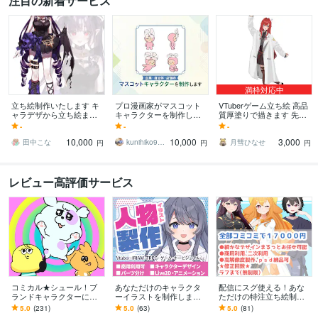
注目の新着サービス
満枠対応中
立ち絵制作いたします キ
プロ漫画家がマスコット
VTuberゲーム立ち絵 高品
ャラデザから立ち絵まで
キャラクターを制作しま
質厚塗りで描きます 先着3
全てお手伝いいたしま
す オリジナルキャラクタ
名様限定価格◆美麗で質
-
-
-
す！
ーをデザインします。商
感豊かな女性キャラ得意
10,000
10,000
3,000
用利用可能です。
田中こな
kunihiko9215
月彗ひなせ
円
円
円
レビュー高評価サービス
コミカル★シュール！ブ
あなただけのキャラクタ
配信にスグ使える！あな
ランドキャラクターにし
ーイラストを制作します I
ただけの特注立ち絵制作
ます イメージ通り！これ
RIAM、キービジュアル、
します IRIAM等、vtuberと
5.0
(231)
5.0
(63)
5.0
(81)
があなたのキャラクター
TRPG、ゲーム作成などに
して活動する方にオスス