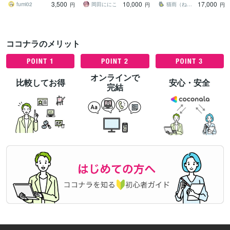
3,500
10,000
17,000
になる！
最適！
メ！！！
fumi02
岡田ににこ
猫雨（ねこさめ）
円
円
円
ココナラのメリット
オンラインで
比較してお得
安心・安全
完結