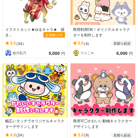
イラストカット★ゆるキャラ★ 描
商用利用OK！オリジナルキャラク
き...
ターを制作します
定期購入可
5.0
5.0
(34)
(4)
見積り必須
5,000
6,000
桜月彩乃
てりこ୨୧
円
円
幅広いタッチでオリジナルキャラク
商用可◯かわいい動物キャラクター
ターデザインします
デザインします
4.9
5.0
(24)
(9)
見積り必須