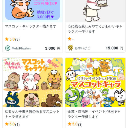
マスコットキャラクター描きます
心に残る親しみやすくかわいいキャ
ラクター作ります
-
5.0
(3)
15,000
3,000
あやいかこ
円
MetalPhaeton
円
ゆるかわ手書き感のあるマスコット
企業・自治体・イベントPR用キャ
キャラ描きます
ラクター作成します
5.0
5.0
(1)
(3)