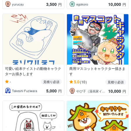
3,500
10,000
yurucau
egokoro
円
円
可愛い絵本テイストの動物キャラク
商用マスコットキャラクター描きま
ターお描きします
す
-
5.0
見積り必須
(10)
見積り必須
5,000
10,000
Takeshi Fuziwara
円
やぴ子（漫画家イラストレーター ）
円