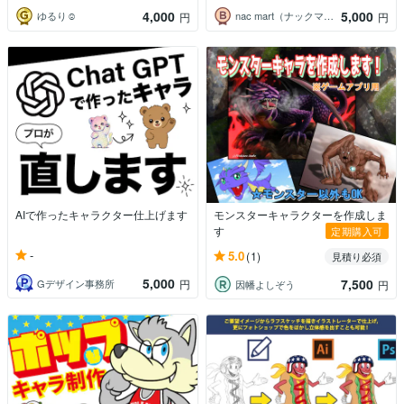
4,000
5,000
ゆるり☺︎
nac mart（ナックマート）
円
円
AIで作ったキャラクター仕上げます
モンスターキャラクターを作成しま
す
定期購入可
-
5.0
(1)
見積り必須
5,000
7,500
Gデザイン事務所
円
因幡よしぞう
円