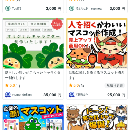
3,000
3,000
Tosi73
るぴねあ _rupinea_
円
円
愛らしい想いがこもったキャラクタ
活動に癒しを添えるマスコット描き
ー制作します
ます
5.0
5.0
(1)
(3)
見積り必須
35,000
25,000
momo_de8ign
羽野はた
円
円