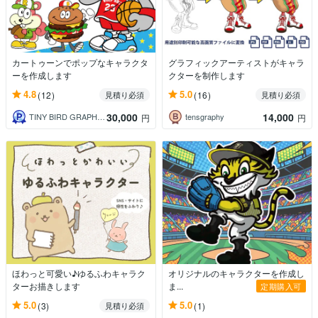
カートゥーンでポップなキャラクタ
グラフィックアーティストがキャラ
ーを作成します
クターを制作します
4.8
5.0
(12)
(16)
見積り必須
見積り必須
30,000
14,000
TINY BIRD GRAPHICS
tensgraphy
円
円
ほわっと可愛い♪ゆるふわキャラク
オリジナルのキャラクターを作成し
ターお描きします
ま...
定期購入可
5.0
5.0
(3)
(1)
見積り必須