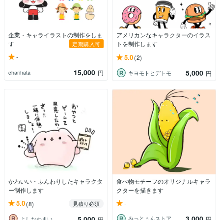
企業・キャライラストの制作をしま
アメリカンなキャラクターのイラス
す
トを制作します
定期購入可
-
5.0
(2)
15,000
5,000
charihata
円
キヨモトヒデトモ
円
かわいい・ふんわりしたキャラクタ
食べ物モチーフのオリジナルキャラ
ー制作します
クターを描きます
-
5.0
(8)
見積り必須
3,000
5,000
みっとぅんストア
円
よしかわまい
円