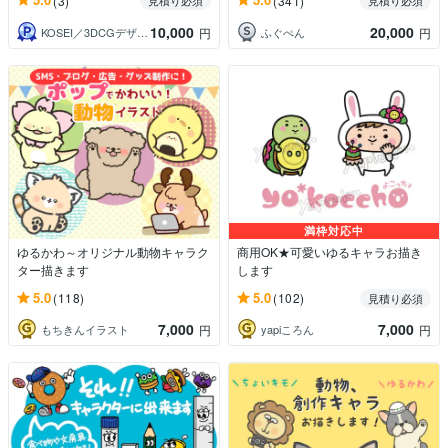
(3)
(341)
見積り必須
見積り必須
10,000
20,000
KOSEI／3DCGデザイナー
ふぐぺん
円
円
満枠対応中
ゆるかわ～オリジナル動物キャラク
商用OK★可愛いゆるキャラお描き
ター描きます
します
5.0
5.0
(118)
(102)
見積り必須
7,000
7,000
もちきんイラスト
yapiころん
円
円