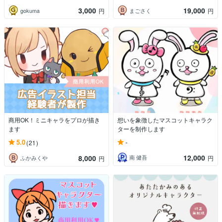
3,000
19,000
gokuma
まごさく
円
円
商用OK！ミニキャラをプロが描き
想いを象徴したマスコットキャラク
ます
ターを制作します
-
5.0
(21)
12,000
8,000
南 健吾
円
ふかみくや
円