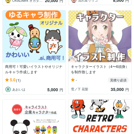
8,000
20,000
円
OKADAerk オカダエリコ
円
商用可！可愛いイラストやオリジナ
キャラクターイラスト（4〜6頭身）
ルキャラ作成します
を制作致します
-
5.0
(1)
見積り必須
35,000
5,000
雪ノ下 花梨
円
あおいは
円