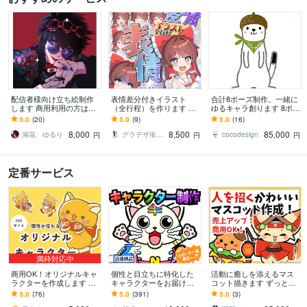
配信者様向け立ち絵制作
表情差分付きイラスト
合計8ポーズ制作。一緒に
します 商用利用の方はこ
（全行程）を作ります 配
ゆるキャラ創ります 8ポー
ちらをご覧ください
信にオススメ！演出に合
ズでLINEスタンプ（オプ
5.0
(20)
5.0
(9)
5.0
(16)
わせたイラストを全行程
ション）にも利用可能！
8,000
8,500
85,000
お作りします！
湖花 ゆるり
グラデザ依頼 ※活動名（グラデザねっこ）
cocodesign
円
円
円
定番サービス
満枠対応中
商用OK！オリジナルキャ
個性と目立ちに特化した
活動に癒しを添えるマス
ラクターを作成します コ
キャラクターをお届けし
コット描きます ずっとお
ンテスト受賞歴あり！親
ます ！満足度あり、妥協
供してくれるマスコット♪
5.0
(76)
5.0
(391)
5.0
(3)
しみやすいキャラクター
点なしのイラストをあな
癒しでモチベーションア