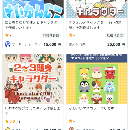
防災教育などで使えるキャラクター
デフォルメキャラクター（2〜3頭
を作成いたします
身）を制作致します
-
-
見積り必須
見積り必須
15,000
25,000
オーギ・ショーユゥ
雪ノ下 花梨
円
円
llustrator形式でミニキャラ作成しま
かわいいマスコット作ります
す
-
5.0
(4)
流れ星リリコ