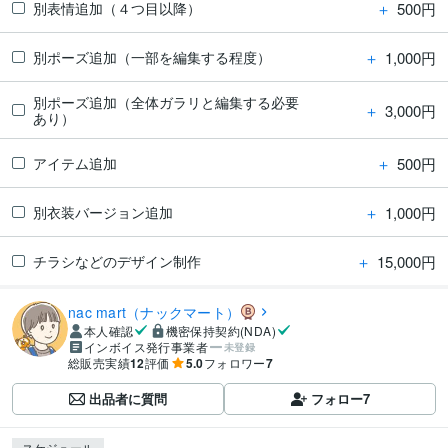
＋
500円
別表情追加（４つ目以降）
＋
1,000円
別ポーズ追加（一部を編集する程度）
別ポーズ追加（全体ガラリと編集する必要
＋
3,000円
あり）
＋
500円
アイテム追加
＋
1,000円
別衣装バージョン追加
＋
15,000円
チラシなどのデザイン制作
nac mart（ナックマート）
本人確認
機密保持契約(NDA)
インボイス発行事業者
未登録
総販売実績
12
評価
5.0
フォロワー
7
出品者に質問
フォロー
7
スケジュール