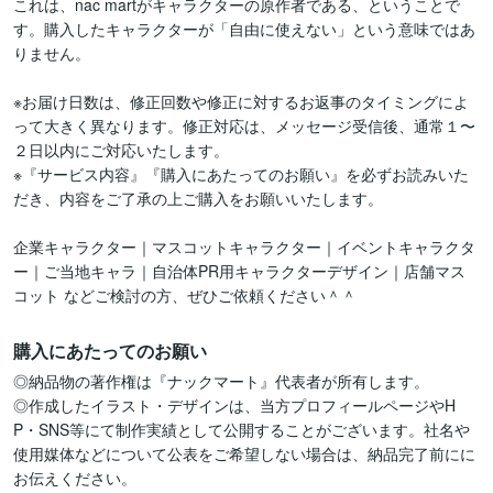
これは、nac martがキャラクターの原作者である、ということで
す。購入したキャラクターが「自由に使えない」という意味ではあ
りません。

※お届け日数は、修正回数や修正に対するお返事のタイミングによ
って大きく異なります。修正対応は、メッセージ受信後、通常１〜
２日以内にご対応いたします。

※『サービス内容』『購入にあたってのお願い』を必ずお読みいた
だき、内容をご了承の上ご購入をお願いいたします。

企業キャラクター｜マスコットキャラクター｜イベントキャラクタ
ー｜ご当地キャラ｜自治体PR用キャラクターデザイン｜店舗マス
コット などご検討の方、ぜひご依頼ください＾＾
購入にあたってのお願い
◎納品物の著作権は『ナックマート』代表者が所有します。

◎作成したイラスト・デザインは、当方プロフィールページやH
P・SNS等にて制作実績として公開することがございます。社名や
使用媒体などについて公表をご希望しない場合は、納品完了前にに
お伝えください。
