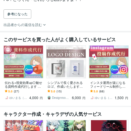
参考になった
出品者からの返信を読む
このサービスを買った人がよく購入しているサービス
伝わる×視覚効果up◎魅せ
シンプルで長く愛される
インスタ運用が楽になる
る資料作成代行します 時
ロゴ、作成いたします
フィードリール制作しま
短＆高品質！パワポ・Can
【微修正無制限】お手頃
す Canvaテンプレートで
5.0
(27)
5.0
(15)
5.0
(68)
va資料でビジネス加速◎
価格で高品質なデザイン
すぐ投稿！インスタ映え
4,000
6,000
1,500
を提供いたします
も◎
ゆいまる（Canva★デザイナー）
Designroom I ＆ 愛
ゆいまる（Canva★デザイナー）
円
円
円
キャラクター作成・キャラデザの人気サービス