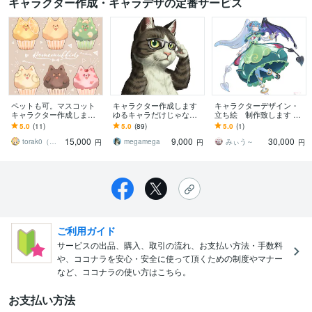
キャラクター作成・キャラデザの定番サービス
ペットも可。マスコット
キャラクター作成します
キャラクターデザイン・
キャラクター作成します
ゆるキャラだけじゃな
立ち絵 制作致します フ
あなただけのオリジナル
い！個性的なキャラ作り
ァンタジー系イラスト
5.0
(11)
5.0
(89)
5.0
(1)
マスコットキャラクター
ます！
ゲーム、小説、漫画、TR
15,000
9,000
30,000
を作成します
PGなどに
torak0（とらこ）
megamega
みぃう～
円
円
円
ご利用ガイド
サービスの出品、購入、取引の流れ、お支払い方法・手数料
や、ココナラを安心・安全に使って頂くための制度やマナー
など、ココナラの使い方はこちら。
お支払い方法