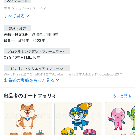
すべて見る
資格・検定
色彩士検定3級
取得年 : 1999年
保育士
取得年 : 2023年
プログラミング言語・フレームワーク
CSS:10年
HTML:10年
ビジネス・クリエイティブツール
WordPress:2年
ChatGPT:2年
Adobe Firefly:2年
Adobe Photoshop:23年
出品者の実績をもっと見る
Adobe Premiere Pro:3年
Adobe Illustrator:23年
得意分野
出品者のポートフォリオ
もっと見る
デザイン制作
マスコットキャラクターデザイン
ロゴデザイン
子供向け
女性向け
やわらかい
親しみやすい
温かい
かわいい
ゆるい
手描き
飲食
温もり
イラスト作成・漫画制作
サインペン画
えんぴつ画
イラストアイコン制
作
挿絵
イラスト
手描き
手描き風
カット
白黒
モノクロ
シンプル
書籍
カラフル