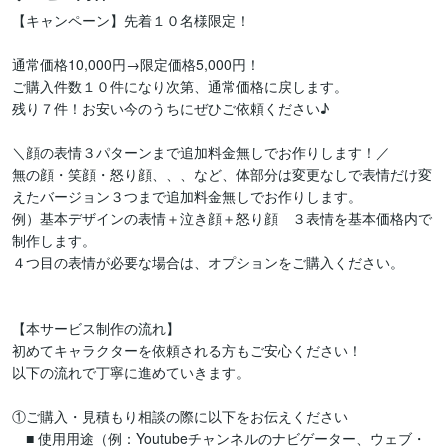
【キャンペーン】先着１０名様限定！

通常価格10,000円→限定価格5,000円！

ご購入件数１０件になり次第、通常価格に戻します。

残り７件！お安い今のうちにぜひご依頼ください♪

＼顔の表情３パターンまで追加料金無しでお作りします！／

無の顔・笑顔・怒り顔、、、など、体部分は変更なしで表情だけ変
えたバージョン３つまで追加料金無しでお作りします。

例）基本デザインの表情＋泣き顔＋怒り顔　３表情を基本価格内で
制作します。

４つ目の表情が必要な場合は、オプションをご購入ください。

【本サービス制作の流れ】

初めてキャラクターを依頼される方もご安心ください！

以下の流れで丁寧に進めていきます。

①ご購入・見積もり相談の際に以下をお伝えください

　■ 使用用途（例：Youtubeチャンネルのナビゲーター、ウェブ・