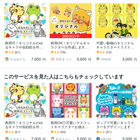
満枠対応中
商用可！オリジナルのゆ
商用OK！オリジナルキャ
可愛い動物のオリジナル
るキャラや似顔絵を作成
ラクターを作成します コ
キャラクターイラスト描
します ゆるい・かわい
ンテスト受賞歴あり！親
きます シンプルでくっき
5.0
(21)
5.0
(76)
5.0
(10)
い・脱力・シンプル！キ
しみやすいキャラクター
りした動物の企業・ブラ
7,000
5,000
5,000
ャラデザも大歓迎です！
お任せ下さい
ンドキャラはお任せを！
ちるみとら
日向まっぺ
chicod
円
円
円
このサービスを見た人はこちらもチェックしています
商用可！オリジナルのゆ
商用OK◎可愛いマスコッ
ポップで可愛いキャラク
るキャラや似顔絵を作成
トキャラクターお描きし
ターをデザインします モ
します ゆるい・かわい
ます 2頭身、まるい、可愛
ノや食べ物でも『キャラ
5.0
(21)
5.0
(54)
4.9
(51)
い・脱力・シンプル！キ
いが得意です！
クター化』出来ます
7,000
5,000
5,000
ャラデザも大歓迎です！
ちるみとら
あきさんしゃいん
m915n
円
円
円