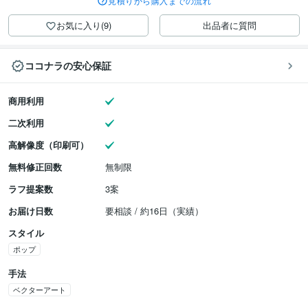
見積りから購入までの流れ
お気に入り(9)
出品者に質問
ココナラの安心保証
商用利用
二次利用
高解像度（印刷可）
無料修正回数
無制限
ラフ提案数
3案
お届け日数
要相談 / 約16日（実績）
スタイル
ポップ
手法
ベクターアート