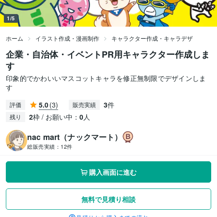
1/5
ホーム
イラスト作成・漫画制作
キャラクター作成・キャラデザ
企業・自治体・イベントPR用キャラクター作成しま
す
印象的でかわいいマスコットキャラを修正無制限でデザインしま
す
5.0
(3)
3
件
評価
販売実績
2
枠 / お願い中：
0
人
残り
nac mart（ナックマート）
総販売実績：
12件
購入画面に進む
無料で見積り相談