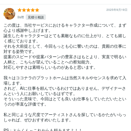
2025年9月19日
livitt
見積り相談
この度は、当社サービスにおけるキャラクター作成について、まず
心より感謝申し上げます。

誕生したキャラクターはとても素敵なものに仕上がり、とても嬉し
く感じております。

それを大前提として、今回もっとも心に響いたのは、貴殿の仕事に
対する姿勢です。

提案のスピードや提案パターンの豊富さはもとより、実直で明るい
人柄と、こちらが望んでいることへの察知能力、

対応しやすさは素晴らしいものがあると思います。

我々はココナラのプラットホームは当然スキルやセンスを求めて入
場します。

されど、AIに仕事を頼んでいるわけではありません。デザイナーさ
んという人にお願いしているはずです。

そういった意味で、今回はとても良いお仕事をしていただいたとい
うのが率直な評価です。

私と同じような尺度でアーティストさんを探しているかたがいらっ
しゃれば、ぜひおすすめいたします。

PS：とらくん～これからも頼みますよ！！
