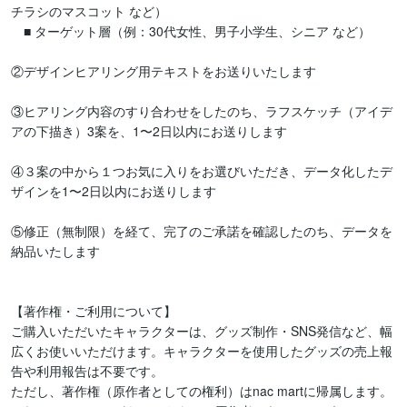
チラシのマスコット など）

　■ ターゲット層（例：30代女性、男子小学生、シニア など）

②デザインヒアリング用テキストをお送りいたします

③ヒアリング内容のすり合わせをしたのち、ラフスケッチ（アイデ
アの下描き）3案を、1〜2日以内にお送りします

④３案の中から１つお気に入りをお選びいただき、データ化したデ
ザインを1〜2日以内にお送りします

⑤修正（無制限）を経て、完了のご承諾を確認したのち、データを
納品いたします

【著作権・ご利用について】

ご購入いただいたキャラクターは、グッズ制作・SNS発信など、幅
広くお使いいただけます。キャラクターを使用したグッズの売上報
告や利用報告は不要です。

ただし、著作権（原作者としての権利）はnac martに帰属します。