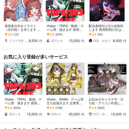
表情差分付きイラスト
Vtuber・TRPG・動画・ゲ
配信者様向け立ち絵制作
（全行程）を作ります 配
ーム用 描きます 表情差
します 商用利用の方はこ
信にオススメ！演出に合
分2枚無料付き（腰上～全
ちらをご覧ください
5.0
(10)
5.0
(204)
5.0
(20)
わせたイラストを全行程
身制作の場合）
8,500
15,000
8,000
お作りします！
グラデザ依頼 ※活動名（グラデザねっこ）
四月とを
湖花 ゆるり
円
円
円
お気に入り登録が多いサービス
Vtuber・TRPG・動画・ゲ
Vtuber、IRIAM、ゲーム等
お好みのキャラデザ・立
ーム用 描きます 表情差
立ち絵描きます 企業実績
ち絵・アイコン作成しま
分2枚無料付き（腰上～全
多数！ハイクオリティな
す あなただけのキャラク
5.0
(204)
5.0
(138)
4.9
(323)
身制作の場合）
イラストをお届けしま
ターイラストを提供しま
15,000
45,000
15,000
す！
す!
四月とを
時鳥73
空乃（水飴）
円
円
円