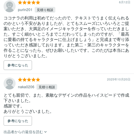
6月12日
purin201
見積り相談
ココナラの利用は初めてだったので、テキストでうまく伝えられる
のかという不安がありましたが、とてもスムーズにいろいろとご提
案いただき、大満足のイメージキャラクターを作っていただきまし
た。すごく細かいところまでこだわってしまったのですが、「最高
に愛着の持てるキャラクターに仕上げましょう」と完成まで寄り添
っていただき感謝しております。また第二・第三のキャラクターを
作ることになったら、ぜひお願いしたいです。このたびは本当にあ
りがとうございました。
参考になった
2025年10月20日
naka0206
見積り相談
とても親切で、また、素敵なデザインの作品をハイスピードで作成
下さいました。

感謝です。

ありがとうございました。
参考になった
出品者からの返信を読む