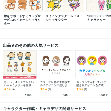
語学力
英語
日常会話レベル
旅をサポートするウェブサ
スイミングスクールイメー
100円ショップ
ービスのイメージキャラク
ジキャラクター
キャラクター
ター
出品者のその他の人気サービス
ちょっとゆるくてかわい
カフェオレ色の手描き女
カラフルでかわいい☆手
いキャラクターを作成し
の子アイコン作成します
描き風アイコンを作成し
ます SNS・YouTube・書
納品は即日〜OK！LINEや
ます 即日〜納品OK！明る
5.0
(3)
5.0
(3)
5.0
(2)
籍のナビ役、グッズ展開
SNS、名刺に個性を出し
くポップな派手色アイコ
5,000
1,000
1,000
におすすめ！
たい方に
ンで目を惹こう！
円
円
円
キャラクター作成・キャラデザの関連サービス