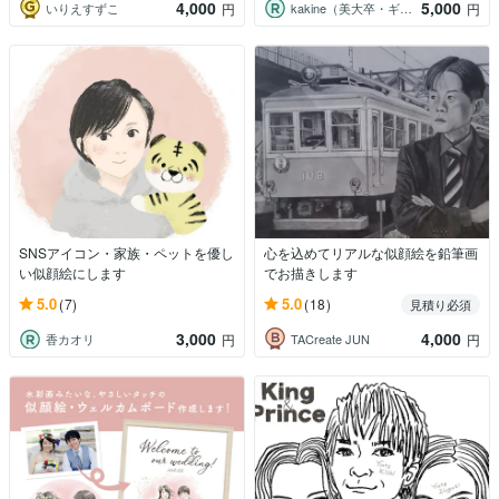
4,000
5,000
いりえすずこ
kakine（美大卒・ギフト似顔絵）
円
円
SNSアイコン・家族・ペットを優し
心を込めてリアルな似顔絵を鉛筆画
い似顔絵にします
でお描きします
5.0
5.0
(7)
(18)
見積り必須
3,000
4,000
香カオリ
TACreate JUN
円
円