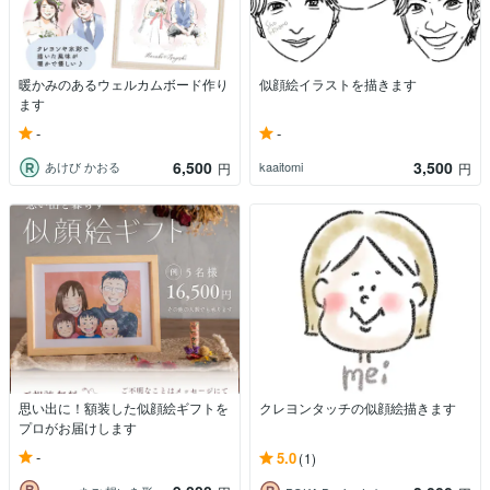
暖かみのあるウェルカムボード作り
似顔絵イラストを描きます
ます
-
-
6,500
3,500
あけび かおる
kaaitomi
円
円
思い出に！額装した似顔絵ギフトを
クレヨンタッチの似顔絵描きます
プロがお届けします
-
5.0
(1)