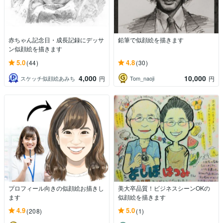
赤ちゃん記念日・成長記録にデッサ
鉛筆で似顔絵を描きます
ン似顔絵を描きます
5.0
4.8
(44)
(30)
4,000
10,000
スケッチ似顔絵あみち
Tom_naoji
円
円
プロフィール向きの似顔絵お描きし
美大卒品質！ビジネスシーンOKの
ます
似顔絵を描きます
4.9
5.0
(208)
(1)