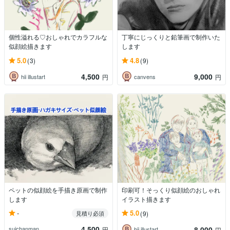
個性溢れる♡おしゃれでカラフルな
丁寧にじっくりと鉛筆画で制作いた
似顔絵描きます
します
5.0
4.8
(3)
(9)
4,500
9,000
hii illustart
canvens
円
円
ペットの似顔絵を手描き原画で制作
印刷可！そっくり似顔絵のおしゃれ
します
イラスト描きます
-
5.0
見積り必須
(9)
4,500
8,000
suichanman
円
hii illustart
円