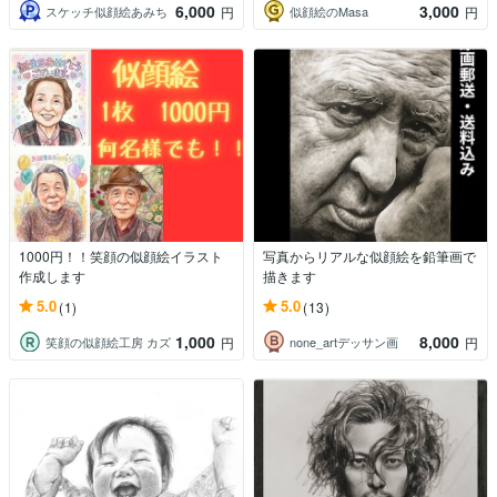
6,000
3,000
スケッチ似顔絵あみち
似顔絵のMasa
円
円
1000円！！笑顔の似顔絵イラスト
写真からリアルな似顔絵を鉛筆画で
作成します
描きます
5.0
5.0
(1)
(13)
1,000
8,000
笑顔の似顔絵工房 カズ
none_artデッサン画
円
円