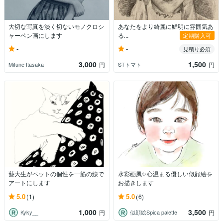
大切な写真を淡く切ないモノクロシ
あなたをより綺麗に鮮明に雰囲気あ
ャーペン画にします
る...
定期購入可
-
-
見積り必須
3,000
1,500
Mifune Itasaka
STトマト
円
円
藝大生がペットの個性を一筋の線で
水彩画風✨心温まる優しい似顔絵を
アートにします
お描きします
5.0
5.0
(1)
(6)
1,000
3,500
Kyky__
似顔絵Spica palette
円
円