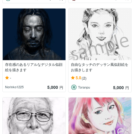
存在感のあるリアルなデジタル似顔
自由なタッチのデッサン風似顔絵を
絵を描きます
お描きします
-
5.0
(2)
5,000
5,000
Norinko1225
円
Toranpu
円