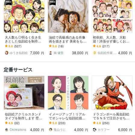
大人数も◎明るく生き生
油絵で高級感のある肖像
初依頼、大人数、大歓
きとした似顔絵を制作し
画を描きます 美術をもっ
迎！誇張せず優しくお描
ます ✦送料込み✦長寿祝
と身近に。絵画を飾った
きします 古希、還暦や敬
5.0
(527)
5.0
(18)
4.9
(217)
い、記念日、プレゼン
り、贈ったりしてみませ
老、父母の日、大切な家
7,000
38,000
4,000
ト、ご自宅用に♪
んか？
族への想いを形にします
ゆうき似顔絵
南 健吾
似顔絵作家 mogu
円
円
円
定番サービス
似顔絵アクリルスタンド
イメージアップ！リアル
ドラゴンボール風似顔絵
タイプを制作します 壁穴
でオシャレな似顔絵描き
でＳＮＳで注目させちゃ
が開けられない賃貸でも
ます あなたの魅力を最大
います お誕生日や還暦の
4.9
(32)
5.0
(233)
4.9
(250)
安心！受け手に配慮した
限に活かしたシンプルア
プレゼントにＤＢ風似顔
4,000
4,000
6,000
ギフト♪
イコン
絵でサプライズ★！
C4creations
兎山うに
カラフー
円
円
円