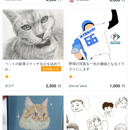
ペットの鉛筆スケッチを心を込めて
野球の写真を一生の価値となるイラ
お...
ストにします
定期購入可
-
-
2,500
1,000
有川千
Eternal Value
円
円