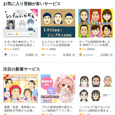
お気に入り登録が多いサービス
まるい目の★ゆるくてシ
なんとなく似てるレトロ
ポップな似顔絵作成しま
ンプルな似顔絵お描きし
でシンプルな似顔絵描き
す SNSアイコンや名刺、
ます ゆる～い感じにした
ます 懐かしくて新しい。
プレゼント用にポップな
5.0
(1031)
5.0
(909)
4.9
(2252)
い、似すぎない方が‥と
ほんのり昭和テイストの
似顔絵作成します
3,000
3,000
3,000
いう方にオススメ！
やさしい似顔絵
こずまも
バルバル
syuwaco
円
円
円
注目の新着サービス
還暦・米寿・喜寿祝いの
ブログ各SNS用の貴方ら
シンプルで｢似てる｣×｢か
似顔絵を写真からお描き
しい似顔絵アイコン作り
わいい｣似顔絵を描きます
します ご両親への長寿祝
ます 発信を始めるあなた
シンプルで使いやすく、
-
5.0
(1)
5.0
(1)