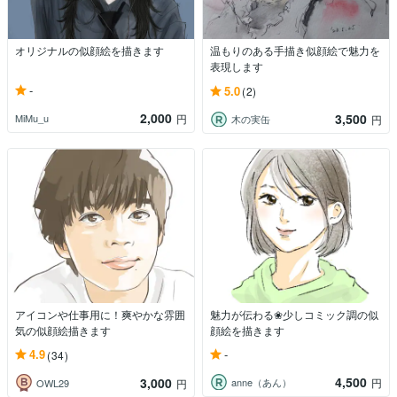
オリジナルの似顔絵を描きます
温もりのある手描き似顔絵で魅力を
表現します
-
5.0
(2)
2,000
3,500
MiMu_u
円
木の実缶
円
アイコンや仕事用に！爽やかな雰囲
魅力が伝わる❀少しコミック調の似
気の似顔絵描きます
顔絵を描きます
-
4.9
(34)
4,500
3,000
anne（あん）
円
OWL29
円