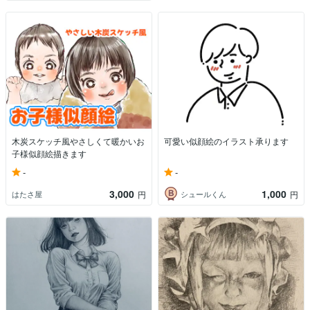
木炭スケッチ風やさしくて暖かいお
可愛い似顔絵のイラスト承ります
子様似顔絵描きます
-
-
3,000
1,000
はたさ屋
シュールくん
円
円