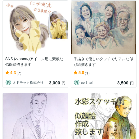
SNSやzoomのアイコン用に素敵な
手描きで優しいタッチでリアルな似
似顔絵描きます
顔絵描きます
4.3
5.0
(7)
(1)
3,000
3,500
オドテック株式会社
corimari
円
円