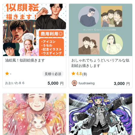
油絵風！似顔絵描きます
おしゃれでちょうどいいリアルな似
顔絵お描きします
-
4.8
見積り必須
(8)
5,000
3,000
おおいわ８６
円
fuudrawing
円