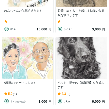
わんちゃんの似顔絵描きます
鉛筆でぬくもりを感じる動物の似顔
絵を制作します
-
-
15,000
3,000
infuei
しかだ
円
円
似顔絵をカードにします
ペット・動物の【鉛筆画】を作成し
ます
5.0
4.3
(1)
(9)
1,000
6,000
すずめのもか
UIUA
円
円