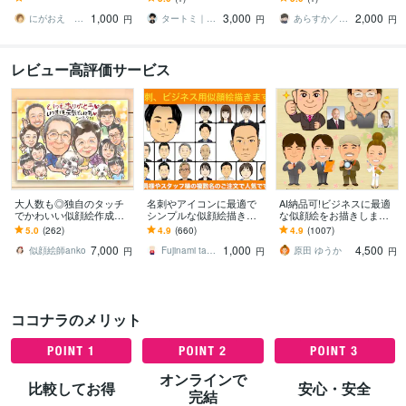
い・プレゼントに家族や
を世界に一つの親近感あ
かわいい似顔絵を描きま
1,000
3,000
2,000
ペットも描きます
るミニキャラで後押し
す！
にがおえ さわ
タートミ｜個人発信者のビジュアル導線設計
あらすか／Alaska119
円
円
円
レビュー高評価サービス
大人数も◎独自のタッチ
名刺やアイコンに最適で
AI納品可!ビジネスに最適
でかわいい似顔絵作成し
シンプルな似顔絵描きま
な似顔絵をお描きします
ます 還暦や米寿、誕生日
す デフォルメせず、シン
イラストレーター歴15
5.0
(262)
4.9
(660)
4.9
(1007)
プレゼント、結婚記念日
プル似顔絵で名刺など注
年。好印象のデジタル似
7,000
1,000
4,500
のお祝いに
目度アップ！
顔絵を描きます♪
似顔絵師anko
Fujinami takuya
原田 ゆうか
円
円
円
ココナラのメリット
オンラインで
比較してお得
安心・安全
完結