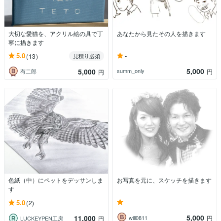
大切な愛猫を、アクリル絵の具で丁
あなたから見たその人を描きます
寧に描きます
-
5.0
(13)
見積り必須
5,000
5,000
summ_only
円
有二郎
円
色紙（中）にペットをデッサンしま
お写真を元に、スケッチを描きます
す
-
5.0
(2)
5,000
11,000
will0811
円
LUCKEYPEN工房
円