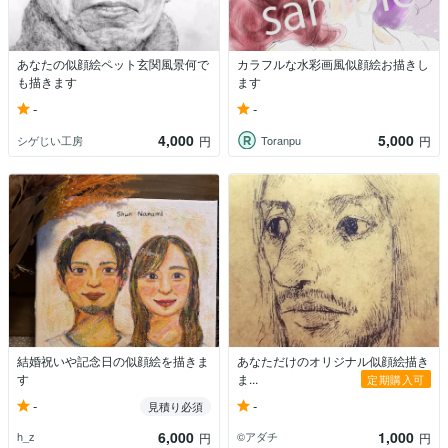
あなたの似顔絵ペット玄関風景何で
カラフルな水彩画風似顔絵お描きし
も描きます
ます
-
-
4,000
5,000
シゲじい工房
Toranpu
円
円
結婚祝いや記念日の似顔絵を描きま
あなただけのオリジナル似顔絵描き
す
ま...
定期購入可
-
-
見積り必須
6,000
1,000
h_z
©︎アダチ
円
円