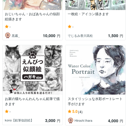
おじいちゃん・おばあちゃんの似顔
一枚絵・アイコン描きます
絵描きます
-
-
10,000
1,500
黒霧_
でじるみ香川高松
円
円
お家の猫ちゃんわんちゃん鉛筆で描
スタイリッシュな水彩ポートレート
きます
手がけます
-
5.0
(4)
3,000
4,000
kono【鉛筆似顔絵】
円
Hiroshi Ihara
円