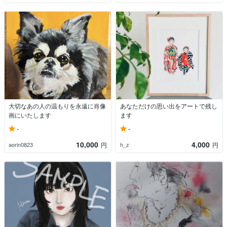
大切なあの人の温もりを永遠に肖像
あなただけの思い出をアートで残し
画にいたします
ます
-
-
10,000
4,000
aorin0823
h_z
円
円