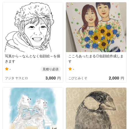
写真から～なんとなく似顔絵～を描
こころあったまる◎似顔絵作成しま
きます
す
-
-
見積り必須
3,000
2,000
フジタ ヤスヒロ
こびとみくそ
円
円