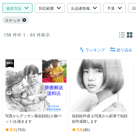
提供方法
対応範囲
出品者情報
予算
日
スケッチ
158
件中
1 - 60
件表示
ランキング
絞り込み
写真からデッサン風似顔絵(人物/ペ
似顔絵作成 お写真から鉛筆で似顔
ット)を描きます
絵作成致します
5.0
5.0
(700)
(83)