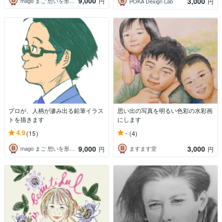
9,000
3,000
mago まご 想いを形にするデザイン
円
POKA Design Lab
円
プロが、人柄が滲み出る鉛筆イラス
思い出の写真を明るい色彩の水彩画
トを描きます
にします
4.9
-
(15)
(4)
9,000
3,000
mago まご 想いを形にするデザイン
ますます堂
円
円