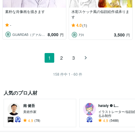
素朴な肖像画を描きます
水彩スケッチ風の似顔絵作成承りま
す
-
4.0
(1)
8,000
3,500
GUARDA5（グァルダファイブ）
円
ｱﾗｷ
円
1
2
3
158
件中
1 - 60
件
人気のプロ人材
南 健吾
hataly ❁ L...
美術作家
イラストレーター/似顔絵
るみ制作
4.9
(78)
4.9
(5488)