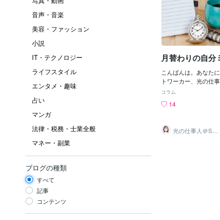
写真・動画
音声・音楽
美容・ファッション
小説
月替わりの自分
IT・テクノロジー
ライフスタイル
こんばんは。あなたに
トワーカー、光の仕事人
エンタメ・趣味
す。今日は仕事が早く
コラム
ェで手帳を開いて自分
占い
14
ました♪今日は３月最
マンガ
月です。３月やり残し
月の予定はどうなって
法律・税務・士業全般
光の仕事人＠SA
ないといけない事は？
CHIKO
マネー・副業
きたい所は？こういっ
ながら手帳に書き足し
いう自分ミーティング
ブログの種類
持ちが整理されて清々
す。そして、明日から
すべて
るぞ！という新たな気
記事
直しができますよ✨️
コンテンツ
でお気に入りの手帳を
合う時間。週に１回、