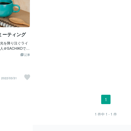
ミーティング
光を降り注ぐライ
＠SACHIKOで
終わったのでカフ
記事
ミーティングをし
終日。明日から４
た事はないか？４
いるか？４月やら
2022/03/31
４月やりたい事行
たことを珈琲飲み
ていきます。こう
の時間を取ると気
1
しい気分になりま
４月をスタートす
持ちになり仕切り
1
件中
1 - 1
件
お気に入りのカフェ
開いて自分と向き
最低でも月に１回