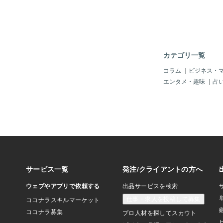
は自分ミーティングの
ね(*^o^*)皆様にと
トとなりますように♡
境の変化についていけ
てしまったり・・・。
せてくださいネ。＊電
カテゴリ一覧
ャットでお話しましょ
ではのお悩み、困った
コラム
｜
ビジネス・
しましょう！
エンタメ・趣味
｜
占