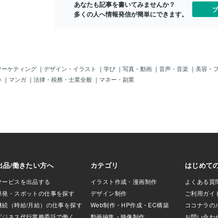
時間、ほしいです
あなたも記事を書いてみませんか？
ブ
って４月がいいスター
多くの人へ情報発信が簡単にできます。
＊新年度になり環
なかったり戸惑っ
そんな方お話聴か
話苦手な方は、チ
う！＊出品者なら
事、お気軽にお話
マーケティング
｜
デザイン・イラスト
｜
学び
｜
写真・動画
｜
音声・音楽
｜
美容・
い
｜
マンガ
｜
法律・税務・士業全般
｜
マネー・副業