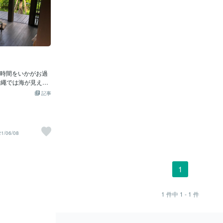
時間をいかがお過
沖繩では海が見える
を奏で、今を過し
記事
がふき 静かな中
こえ 植物たちは
ているようです🌺
る瞬間でした☺️良
21/06/08
ど…ルポライター
1
1
件中
1 - 1
件