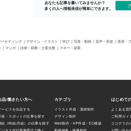
あなたも記事を書いてみませんか？
ブ
多くの人へ情報発信が簡単にできます。
マーケティング
｜
デザイン・イラスト
｜
学び
｜
写真・動画
｜
音声・音楽
｜
美容・
い
｜
マンガ
｜
法律・税務・士業全般
｜
マネー・副業