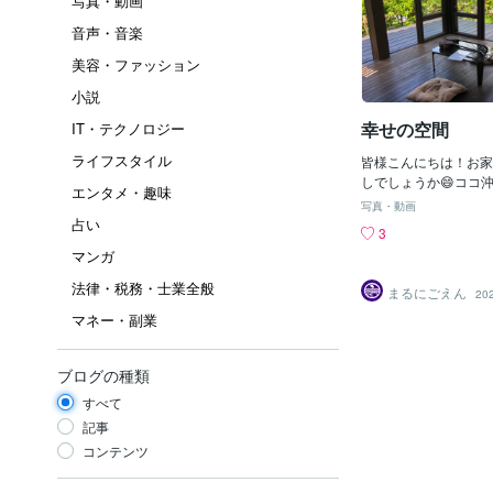
写真・動画
音声・音楽
美容・ファッション
小説
幸せの空間
IT・テクノロジー
ライフスタイル
皆様こんにちは！お家
しでしょうか😄ココ
エンタメ・趣味
古民家でゆっくり三線
写真・動画
ています。心地よい風
占い
3
に海の音と蝉の声が聞
マンガ
静かにこちらを見守っ
沖繩はいいな〜と感じ
法律・税務・士業全般
まるにごえん
20
かったらコメントのほ
マネー・副業
／まるにごえん
ブログの種類
すべて
記事
コンテンツ