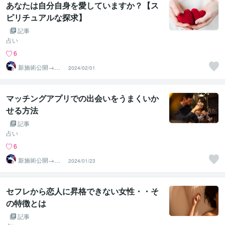
あなたは自分自身を愛していますか？【ス
ピリチュアルな探求】
記事
占い
6
新施術公開→≪
2024/02/01
相手意識強制変
化≫◆星桜龍
マッチングアプリでの出会いをうまくいか
せる方法
記事
占い
6
新施術公開→≪
2024/01/23
相手意識強制変
化≫◆星桜龍
セフレから恋人に昇格できない女性・・そ
の特徴とは
記事