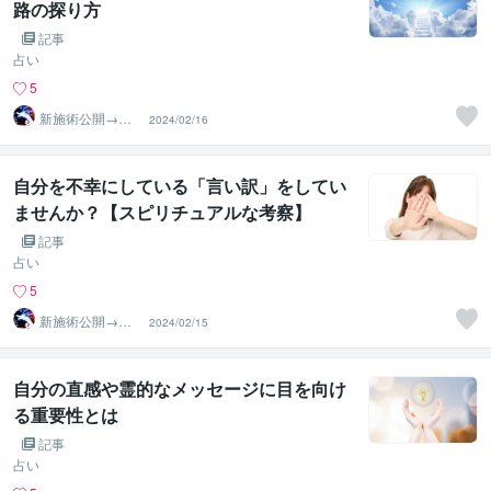
路の探り方
記事
占い
5
新施術公開→≪
2024/02/16
相手意識強制変
化≫◆星桜龍
自分を不幸にしている「言い訳」をしてい
ませんか？【スピリチュアルな考察】
記事
占い
5
新施術公開→≪
2024/02/15
相手意識強制変
化≫◆星桜龍
自分の直感や霊的なメッセージに目を向け
る重要性とは
記事
占い