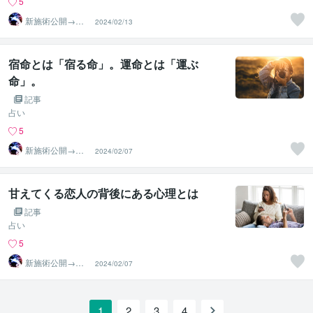
5
新施術公開→≪
2024/02/13
相手意識強制変
化≫◆星桜龍
宿命とは「宿る命」。運命とは「運ぶ
命」。
記事
占い
5
新施術公開→≪
2024/02/07
相手意識強制変
化≫◆星桜龍
甘えてくる恋人の背後にある心理とは
記事
占い
5
新施術公開→≪
2024/02/07
相手意識強制変
化≫◆星桜龍
1
2
3
4