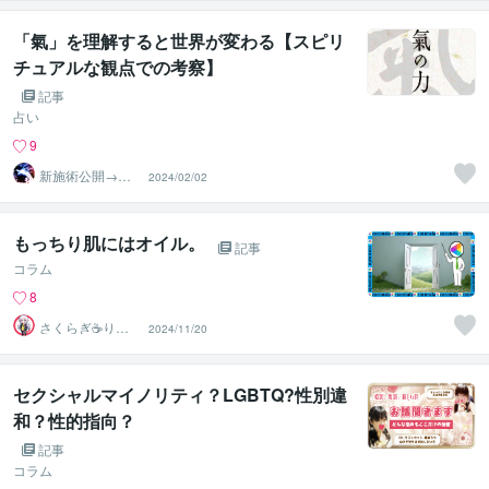
「氣」を理解すると世界が変わる【スピリ
チュアルな観点での考察】
記事
占い
9
新施術公開→≪
2024/02/02
相手意識強制変
化≫◆星桜龍
もっちり肌にはオイル。
記事
コラム
8
さくらぎ☕りょ
2024/11/20
う⛎癒やし電話
相談サロン
セクシャルマイノリティ？LGBTQ?性別違
和？性的指向？
記事
コラム