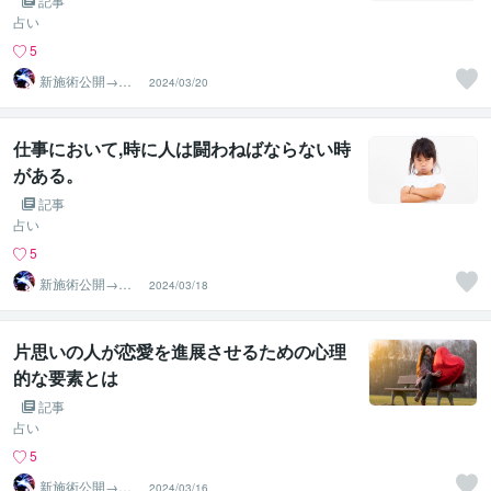
記事
占い
5
新施術公開→≪
2024/03/20
相手意識強制変
化≫◆星桜龍
仕事において,時に人は闘わねばならない時
がある。
記事
占い
5
新施術公開→≪
2024/03/18
相手意識強制変
化≫◆星桜龍
片思いの人が恋愛を進展させるための心理
的な要素とは
記事
占い
5
新施術公開→≪
2024/03/16