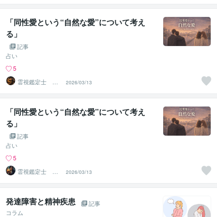
「同性愛という“自然な愛”について考え
る」
記事
占い
5
霊視鑑定士 昴
2026/03/13
流PRO ※ブログ
更新中
「同性愛という“自然な愛”について考え
る」
記事
占い
5
霊視鑑定士 昴
2026/03/13
流（すばる）※ブ
ログ更新中
発達障害と精神疾患
記事
コラム