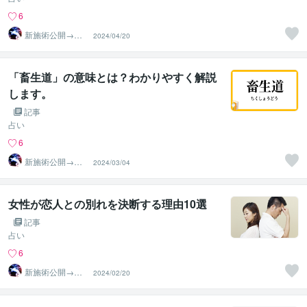
6
新施術公開→≪
2024/04/20
相手意識強制変
化≫◆星桜龍
「畜生道」の意味とは？わかりやすく解説
します。
記事
占い
6
新施術公開→≪
2024/03/04
相手意識強制変
化≫◆星桜龍
女性が恋人との別れを決断する理由10選
記事
占い
6
新施術公開→≪
2024/02/20
相手意識強制変
化≫◆星桜龍