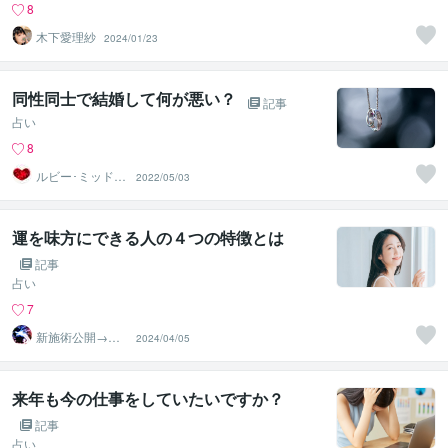
8
木下愛理紗
2024/01/23
同性同士で結婚して何が悪い？
記事
占い
8
ルビー･ミッドナ
2022/05/03
イト
運を味方にできる人の４つの特徴とは
記事
占い
7
新施術公開→≪
2024/04/05
相手意識強制変
化≫◆星桜龍
来年も今の仕事をしていたいですか？
記事
占い