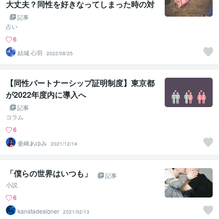
大丈夫？同性を好きなってしまった時の対
処法
記事
占い
6
結城 心羽
2022/08/25
【同性パートナーシップ証明制度】東京都
が2022年度内に導入へ
記事
コラム
6
釜崎あゆみ
2021/12/14
「僕らの世界はいつも」
記事
小説
6
kanatadesigner
2021/02/13