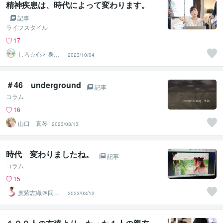
精神疾患は、時代によって変わります。
記事
ライフスタイル
17
しろ☆心と身体
2023/10/04
のお悩みトーク
ルーム
＃46 underground
記事
コラム
16
山口 真琴
2023/03/13
時代 変わりましたね。
記事
コラム
15
虎紫志織＠同じ
2023/03/12
目線の『駆け込
み寺』