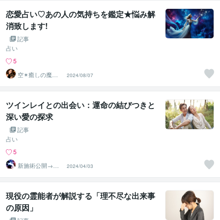
恋愛占い♡あの人の気持ちを鑑定★悩み解
消致します!
記事
占い
5
空✴︎癒しの魔法
2024/08/07
使い
ツインレイとの出会い：運命の結びつきと
深い愛の探求
記事
占い
5
新施術公開→≪
2024/04/03
相手意識強制変
化≫◆星桜龍
現役の霊能者が解説する「理不尽な出来事
の原因」