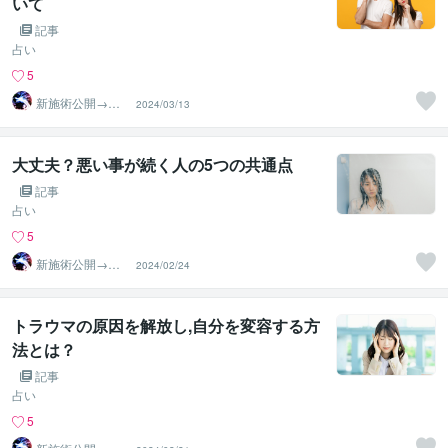
いて
記事
占い
5
新施術公開→≪
2024/03/13
相手意識強制変
化≫◆星桜龍
大丈夫？悪い事が続く人の5つの共通点
記事
占い
5
新施術公開→≪
2024/02/24
相手意識強制変
化≫◆星桜龍
トラウマの原因を解放し,自分を変容する方
法とは？
記事
占い
5