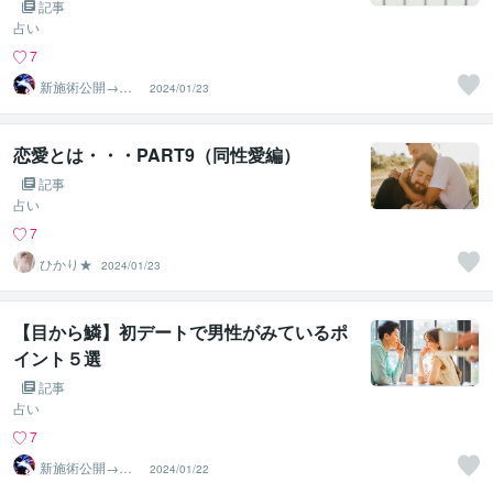
記事
占い
7
新施術公開→≪
2024/01/23
相手意識強制変
化≫◆星桜龍
恋愛とは・・・PART9（同性愛編）
記事
占い
7
ひかり★
2024/01/23
【目から鱗】初デートで男性がみているポ
イント５選
記事
占い
7
新施術公開→≪
2024/01/22
相手意識強制変