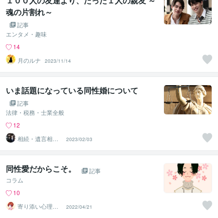
１００人の友達より、たった１人の親友 ～
魂の片割れ～
記事
エンタメ・趣味
14
月のルナ
2023/11/14
いま話題になっている同性婚について
記事
法律・税務・士業全般
12
相続・遺言相談
2023/02/03
所
同性愛だからこそ。
記事
コラム
10
寄り添い心理カ
2022/04/21
ウンセラー＠た
ゃ