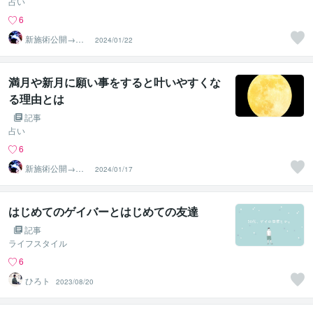
占い
6
新施術公開→≪
2024/01/22
相手意識強制変
化≫◆星桜龍
満月や新月に願い事をすると叶いやすくな
る理由とは
記事
占い
6
新施術公開→≪
2024/01/17
相手意識強制変
化≫◆星桜龍
はじめてのゲイバーとはじめての友達
記事
ライフスタイル
6
ひろト
2023/08/20