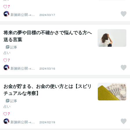
7
新施術公開→≪
2024/03/17
相手意識強制変
化≫◆星桜龍
将来の夢や目標の不確かさで悩んでる方へ
送る言葉
記事
占い
7
新施術公開→≪
2024/03/16
相手意識強制変
化≫◆星桜龍
お金が貯まる、お金の使い方とは【スピリ
チュアルな考察】
記事
占い
7
新施術公開→≪
2024/02/19
相手意識強制変
化≫◆星桜龍