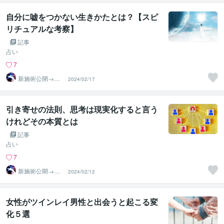
自分に嘘をつかない生きかたとは？【スピ
リチュアルな考察】
記事
占い
7
新施術公開→≪
2024/02/17
相手意識強制変
化≫◆星桜龍
引き寄せの法則、思考は現実化すると言う
けれどその本質とは
記事
占い
7
新施術公開→≪
2024/02/12
相手意識強制変
化≫◆星桜龍
女性がツインレイ男性と出会うと起こる変
化５選