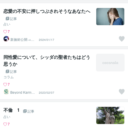
化≫◆星桜龍
恋愛の不安に押しつぶされそうなあなたへ
記事
占い
7
新施術公開→≪
2024/01/17
相手意識強制変
化≫◆星桜龍
同性愛について、シッダの聖者たちはどう
思うか
記事
コラム
7
Beyond Karma L
2023/02/07
ab
不倫 1
記事
占い
7