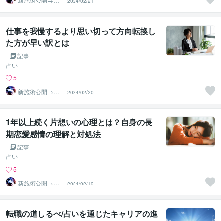
新施術公開→≪
2024/02/21
相手意識強制変
化≫◆星桜龍
仕事を我慢するより思い切って方向転換し
た方が早い訳とは
記事
占い
5
新施術公開→≪
2024/02/20
相手意識強制変
化≫◆星桜龍
1年以上続く片想いの心理とは？自身の長
期恋愛感情の理解と対処法
記事
占い
5
新施術公開→≪
2024/02/19
相手意識強制変
化≫◆星桜龍
転職の道しるべ/占いを通じたキャリアの進