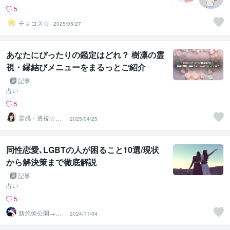
5
チョコス☆
2025/05/27
あなたにぴったりの鑑定はどれ？ 樹凛の霊
視・縁結びメニューをまるっとご紹介
記事
占い
5
霊感・透視☆樹
2025/04/25
凛《jurin》
同性恋愛､LGBTの人が困ること10選/現状
から解決策まで徹底解説
記事
占い
5
新施術公開→≪
2024/11/04
相手意識強制変
化≫◆星桜龍