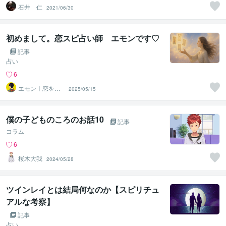
石井 仁
2021/06/30
初めまして。恋スピ占い師 エモンです♡
記事
占い
6
エモン｜恋を癒
2025/05/15
すスピリチュア
ル鑑定士
僕の子どものころのお話10
記事
コラム
6
桜木大我
2024/05/28
ツインレイとは結局何なのか【スピリチュ
アルな考察】
記事
占い