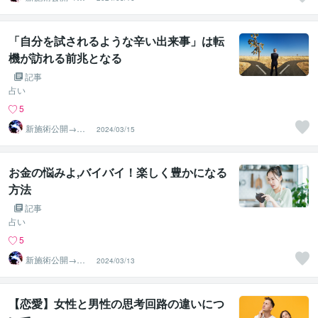
相手意識強制変
化≫◆星桜龍
「自分を試されるような辛い出来事」は転
機が訪れる前兆となる
記事
占い
5
新施術公開→≪
2024/03/15
相手意識強制変
化≫◆星桜龍
お金の悩みよ,バイバイ！楽しく豊かになる
方法
記事
占い
5
新施術公開→≪
2024/03/13
相手意識強制変
化≫◆星桜龍
【恋愛】女性と男性の思考回路の違いにつ