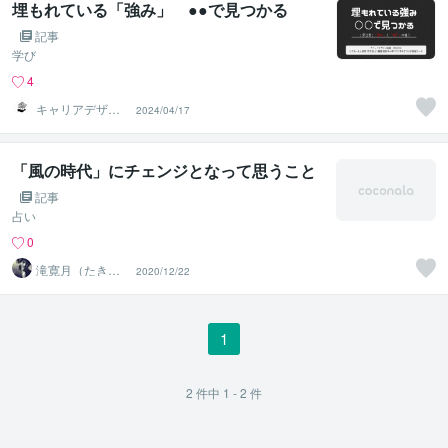
埋もれている「強み」 ●●で見つかる
記事
学び
4
キャリアデザイ
2024/04/17
ン総研 MEBAE
「風の時代」にチェンジとなって思うこと
記事
占い
0
滝寛月（たきか
2020/12/22
んげつ）
1
2
件中
1 - 2
件