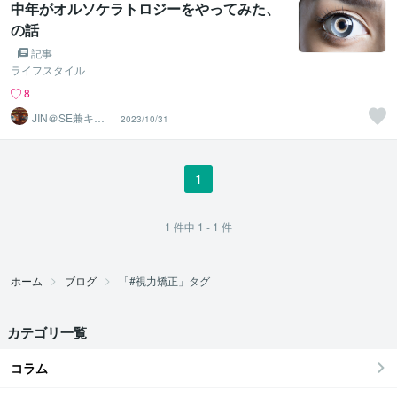
中年がオルソケラトロジーをやってみた、
の話
記事
ライフスタイル
8
JIN＠SE兼キャ
2023/10/31
リアコンサルタ
ント
1
1
件中
1 - 1
件
ホーム
ブログ
「#視力矯正」タグ
カテゴリ一覧
コラム