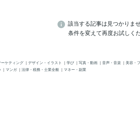
該当する記事は見つかりま
条件を変えて再度お試しく
マーケティング
｜
デザイン・イラスト
｜
学び
｜
写真・動画
｜
音声・音楽
｜
美容・
い
｜
マンガ
｜
法律・税務・士業全般
｜
マネー・副業