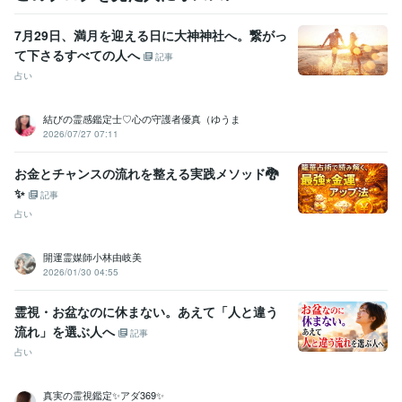
ビジネス・クリエイティブツール
Google ドキュメント:8年
Keynote:9年
Pages:9年
Filmora:5年
7月29日、満月を迎える日に大神神社へ。繋がっ
Canva:5年
弥生会計:2年
ChatGPT:1年
CapCut:3年
て下さるすべての人へ
記事
占い
得意分野
ビジネス代行・事務代行
ココナラ 出品コンサル初心者さんから
コ
コナラ教えたい人にコンサルします
結びの霊感鑑定士♡心の守護者優真（ゆうま
副業 主婦 ココナラ
ココナラ 出品
電話相談
ココナラ 初めて
2026/07/27 07:11
ココナラ 副業
主婦 副業
ココナラ 電話相談
ビジネス コンサル
ココナラコンサル
ココナラ 稼ぐ
お金とチャンスの流れを整える実践メソッド🐉
悩み相談・カウンセリング
ママ友、子育て、産前産後うつ、アトピ
✨
ー
お料理苦手、時短料理、一人暮らし簡単料理
記事
ママ友
浮気
悩み
恋愛
人間関係
夫婦問題
家族問題
子育て
占い
愚痴聞き
パワハラ
開運霊媒師小林由岐美
2026/01/30 04:55
霊視・お盆なのに休まない。あえて「人と違う
流れ」を選ぶ人へ
記事
占い
真実の霊視鑑定✨アダ369✨