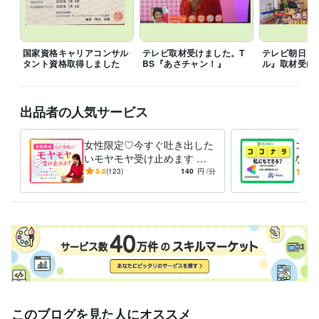
事務・ビジネスサポート / 秘書
経験年数 : 7年
ライフスタイル・その他 / 占い師
経験年数 : 3年
ライフスタイル・その他 / カウンセラー・コーチ
経験年数 : 6年
ライフスタイル・その他 / キャリア・資格アドバイザー
経験年数 : 1
国家資格キャリアコンサル
テレビ取材受けました。T
テレビ朝日『J
タント資格取得しました
BS『あさチャン！』
ル』取材受け
年
受賞歴
TBS  あさチャンにてガッチリ稼ぐ副業主婦に出演
光文社『Mart』20
出品者の人気サービス
20.2　主婦力が仕事になる時代に掲載
テレビ朝日　Jチャンネル　コ
ロナで注目新感覚の内職
日経　クロストレンド
ベネッセ『サンキ
女性限定♡今すぐ吐き出した
ココ
ュ！』2020.6あと1万円稼ぐ！に掲載
日テレ『スッキリ』スキルシェ
いモヤモヤ受け止めます 否
な？
ア
フジテレビ『めざまし8』在宅ワーク
ベネッセ『サンキュ！』20
定せず優しく寄り添います♪
「売
5.0
(123)
140
円
/分
5.0
21.6お家で好きなことをして稼ぐ
文春オンライン（yahooニュー
たまった想いを吐き出して心
｜一
ス）
ココナラ創業者南氏とパネルディスカッション
フジテレビ『か
に余白
ます
まいたちの小金もちになりたいTV』電話相談主婦
ベネッセ『サンキ
ュ！』2025年7月号　副業
資格・検定
栄養士
取得年 : 1990年
秘書技能検定
取得年 : 1991年
キャリアコンサルタント
取得年 : 2024年
メンタル心理カウンセラー
取得年 : 2025年
このブログを見た人にオススメ