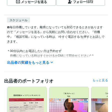
メッセージを送る
フォロー
1372
スケジュール
☎️毎日待機しています。離席になっていても対応できるときがあります
ので『メッセージを送る』から気軽にお問い合わせください。『待機
中』『相談可能』になっている時は、\今すぐ電話する/を押すとお話しで
きます。

＊30分以内にお電話したい方は予約せず

　待機になっている時はすぐかけるかDMにて問合せください^ ^

＊待機途中離席、ビデオチャットコンサル等入ることもあります

出品者の実績をもっと見る
☼+:;;;;:+☼+:;;;;:+☼+:;;;;:+☼+:;;;;:+☼+:;;;;:+☼+:;;;;:+☼+:;;;;:+☼+:;;;;:+☼+:;;;;:+

初めてココナラ出品について聞きたい方は『ココナラって私にもできる
かな？の不安解消します』 のサービスをお勧めします。わからない時な
出品者のポートフォリオ
もっと見る
どはダイレクトメッセージにてお気軽に問合せください^ ^

⭐︎ココナラコンサルお申込・お問い合わせいつでも受付ています。

ありがとうございます♪
経験職種
マーケティング / 広告・宣伝・プロモーション
経験年数 : 3年