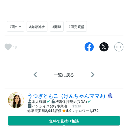
#酉の市
#御嶽神社
#開運
#商売繁盛
18
一覧に戻る
うつぎともこ（けんちゃんママ♪）
本人確認
機密保持契約(NDA)
インボイス発行事業者
未登録
総販売実績
2,043
評価
5.0
フォロワー
1,372
無料で見積り相談