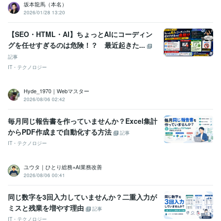
坂本龍馬（本名）
2026/01/28 13:20
【SEO・HTML・AI】ちょっとAIにコーディン
グを任せすぎるのは危険！？ 最近起きた...
記事
IT・テクノロジー
Hyde_1970｜Webマスター
2026/08/06 02:42
毎月同じ報告書を作っていませんか？Excel集計
からPDF作成まで自動化する方法
記事
IT・テクノロジー
ユウタ｜ひとり総務×AI業務改善
2026/08/06 00:41
同じ数字を3回入力していませんか？二重入力が
ミスと残業を増やす理由
記事
IT・テクノロジー