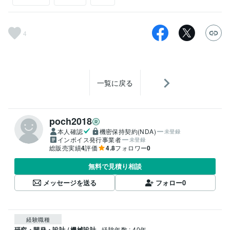
4
一覧に戻る
poch2018
本人確認
機密保持契約(NDA)
未登録
インボイス発行事業者
未登録
総販売実績
4
評価
4.8
フォロワー
0
無料で見積り相談
メッセージを送る
フォロー
0
経験職種
研究・開発・設計 / 機械設計
経験年数 : 40年