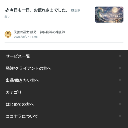
🌙 今日も一日、お疲れさまでした。
記事
占い
天啓の巫女 綾乃｜神仏龍神の神託師
2026/08/07 11:06