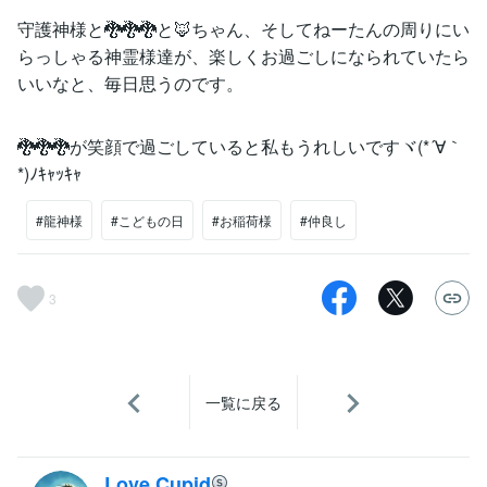
守護神様と🐉🐉🐉と🦊ちゃん、そしてねーたんの周りにい
らっしゃる神霊様達が、楽しくお過ごしになられていたら
いいなと、毎日思うのです。
🐉🐉🐉が笑顔で過ごしていると私もうれしいですヾ(*´∀｀
*)ﾉｷｬｯｷｬ
#龍神様
#こどもの日
#お稲荷様
#仲良し
3
一覧に戻る
Love Cupid