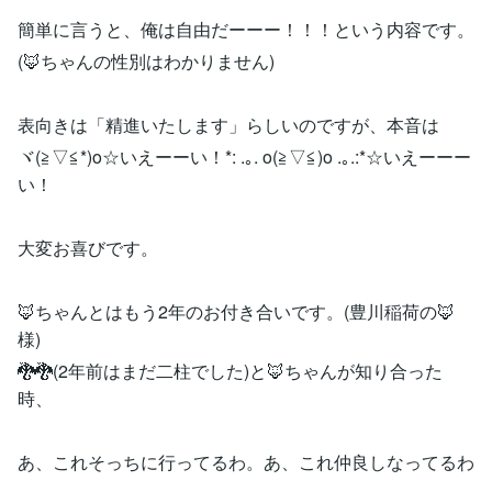
簡単に言うと、俺は自由だーーー！！！という内容です。
(🦊ちゃんの性別はわかりません)
表向きは「精進いたします」らしいのですが、本音は
ヾ(≧▽≦*)o☆いえーーい！*: .｡. o(≧▽≦)o .｡.:*☆いえーーー
い！
大変お喜びです。
🦊ちゃんとはもう2年のお付き合いです。(豊川稲荷の🦊
様)
🐉🐉(2年前はまだ二柱でした)と🦊ちゃんが知り合った
時、
あ、これそっちに行ってるわ。あ、これ仲良しなってるわ