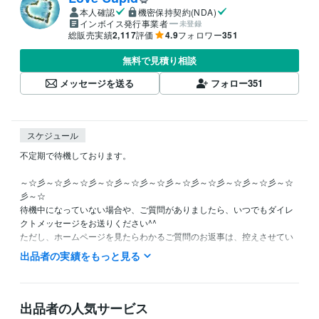
本人確認
機密保持契約(NDA)
インボイス発行事業者
未登録
総販売実績
2,117
評価
4.9
フォロワー
351
無料で見積り相談
メッセージを送る
フォロー
351
スケジュール
不定期で待機しております。

～☆彡～☆彡～☆彡～☆彡～☆彡～☆彡～☆彡～☆彡～☆彡～☆彡～☆
彡～☆

待機中になっていない場合や、ご質問がありましたら、いつでもダイレ
クトメッセージをお送りください^^

ただし、ホームページを見たらわかるご質問のお返事は、控えさせてい
ただきます。

出品者の実績をもっと見る
～☆彡～☆彡～☆彡～☆彡～☆彡～☆彡～☆彡～☆彡～☆彡～☆彡～☆
彡～☆
出品者の人気サービス
経験職種