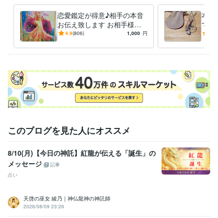
ライフスタイル・その他 / 占い師
経験年数 : 14年
恋愛鑑定が得意♪相手の本音
本格
得意分野
お伝え致します お相手様の
でき
占い
霊感霊視
お気持ちを代わりにお伝えい
め、
4.9
(806)
1,000
円
5.0
恋愛全般
結婚
夫婦
子育て
同性愛
ペットの気持ち
復縁
たします。
占い
霊感タロット
占い
恋愛全般
夫婦
子育て
同性愛
結婚
ペットの気持ち
復縁
このブログを見た人にオススメ
8/10(月)【今日の神託】紅龍が伝える「誕生」の
メッセージ
記事
占い
天啓の巫女 綾乃｜神仏龍神の神託師
2026/08/09 23:26