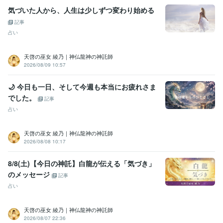
気づいた人から、人生は少しずつ変わり始める
記事
占い
天啓の巫女 綾乃｜神仏龍神の神託師
2026/08/09 10:57
🌙 今日も一日、そして今週も本当にお疲れさま
でした。
記事
占い
天啓の巫女 綾乃｜神仏龍神の神託師
2026/08/08 10:17
8/8(土)【今日の神託】白龍が伝える「気づき」
のメッセージ
記事
占い
天啓の巫女 綾乃｜神仏龍神の神託師
2026/08/07 22:36