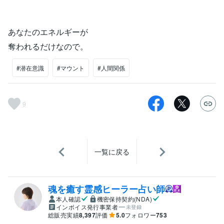
あなたのエネルギーが
奪われるだけなので。
#潜在意識
#マウント
#人間関係
9
一覧に戻る
魂を癒す霊感ヒーラー占い師
本人確認
機密保持契約(NDA)
インボイス発行事業者
未登録
総販売実績
8,397
評価
5.0
フォロワー
753