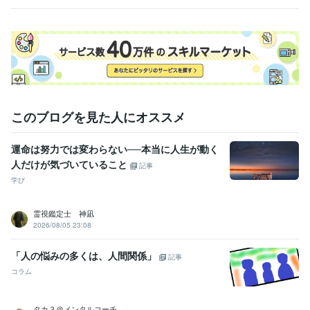
経験職種
ます
しま
経営・マネジメント / 経営者・CEO・COO
経験年数 : 15年
ライフスタイル・その他 / 占い師
経験年数 : 28年
ライフスタイル・その他 / 講師・インストラクター
経験年数 : 20年
ライフスタイル・その他 / 美容師・ネイリスト・美容家
経験年数 : 1
3年
受賞歴
神様は見ている『子宝に恵まれる方法』
中小企業による経営戦略
このブログを見た人にオススメ
『2024年』誕生月別あなたの運勢
『2025年』誕生月別あなたの運
勢
『2026年』誕生月別あなたの運勢
運命は努力では変わらない──本当に人生が動く
得意分野
人だけが気づいていること
記事
占い
潜在意識に届く霊感タロットカード占い
学び
占い業界
仕事
人間関係
恋愛
金運
悩み
トラウマ
心
身体
潜在意識
占い
運命の流れが分かる運勢と運気、本質の性質
霊視鑑定士 神凪
運気
運勢
運命
使命
幸運
運気アップ
人生
人間関係
恋愛
2026/08/05 23:08
仕事
「人の悩みの多くは、人間関係」
記事
コラム
タカ３＠メンタルコーチ