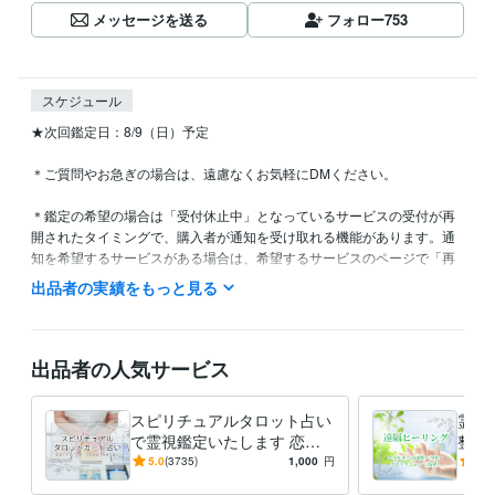
メッセージを送る
フォロー
753
スケジュール
★次回鑑定日：8/9（日）予定

＊ご質問やお急ぎの場合は、遠慮なくお気軽にDMください。

＊鑑定の希望の場合は「受付休止中」となっているサービスの受付が再
開されたタイミングで、購入者が通知を受け取れる機能があります。通
知を希望するサービスがある場合は、希望するサービスのページで「再
開したら通知を受け取る」のボタンをクリックしてください。クリック
出品者の実績をもっと見る
すると、「再開時に通知されます」という表示に変わり、それ以降にサ
ービスの受付を再開したタイミングで再開通知を受け取ることができま
す。

出品者の人気サービス
＊対面鑑定や講座を主としているため、日中に鑑定することができませ
んがご了承ください。

スピリチュアルタロット占い
霊視
で霊視鑑定いたします 恋
整、
＊お休みが多くなり、鑑定できない日があり、大変ご迷惑をお掛けしま
愛、仕事、人生、人間関係に
ネガ
5.0
(3735)
1,000
円
5.0
ついて不安に寄り添い鑑定し
を厄