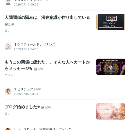
2026/07/15 09:09
人間関係の悩みは、潜在意識が作り出している
記事
占い
ネクスフィールドレゾナンス
2025/12/19 04:55
もうこの関係に疲れた、、そんな人へカードか
らメッセージ🫰
記事
コラム
スピリチュアルree
2026/07/02 23:01
ブログ始めました⭐️
記事
占い
リラ タロット 潜在意識リーディング