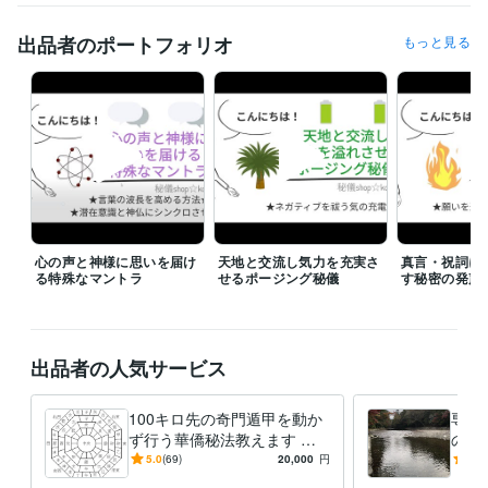
出品者のポートフォリオ
もっと見る
心の声と神様に思いを届け
天地と交流し気力を充実さ
真言・祝詞に
る特殊なマントラ
せるポージング秘儀
す秘密の発声
出品者の人気サービス
100キロ先の奇門遁甲を動か
専用
ず行う華僑秘法教えます 直
のご
伝☆遠方へ旅行しなくても方
5.0
(69)
20,000
円
5.0
位のエネルギーを持ち帰る☆