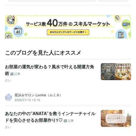
このブログを見た人にオススメ
お部屋の運気が変わる？風水で叶える開運方角
術
記事
占い
星詠みサロン Lumine（ルミネ）
2026/07/12 15:16
あなたの中の”ANATA”を救うインナーチャイル
ドを安心させるお部屋作り1♡
記事
占い