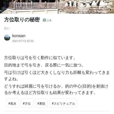
方位取りの秘密
記事
占い
konsan
2021/07/12 22:20
方位取りは弓を引く動作に似ています。
目的地まで弓を引き、戻る際に一気に放つ。
弓は引けば引くほど大きくしなり力も距離も変わってきま
すよね。
どうすれば綺麗に弓を引けるか、的の中心(目的)を射抜け
るか考えるほど方位取りも結果が変わってきます。
#風水
#方位
#裏技
#スピリチュアル