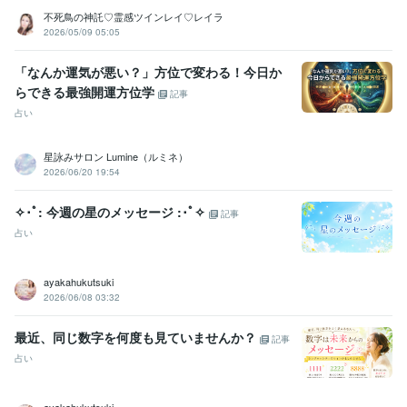
不死鳥の神託♡霊感ツインレイ♡レイラ
2026/05/09 05:05
「なんか運気が悪い？」方位で変わる！今日か
らできる最強開運方位学
記事
占い
星詠みサロン Lumine（ルミネ）
2026/06/20 19:54
✧･ﾟ: 今週の星のメッセージ :･ﾟ✧
記事
占い
ayakahukutsuki
2026/06/08 03:32
最近、同じ数字を何度も見ていませんか？
記事
占い