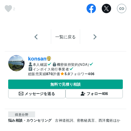
2
一覧に戻る
konsan
本人確認
機密保持契約(NDA)
インボイス発行事業者
総販売実績
870
評価
5.0
フォロワー
406
無料で見積り相談
メッセージを送る
フォロー
406
得意分野
悩み相談・カウンセリング
古神道祝詞、密教秘真言、西洋魔術ほか