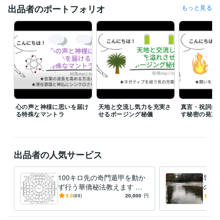
出品者のポートフォリオ
もっと見る
心の声と神様に思いを届け
天地と交流し気力を充実さ
真言・祝詞に
る特殊なマントラ
せるポージング秘儀
す秘密の発声
出品者の人気サービス
100キロ先の奇門遁甲を動か
専用
ず行う華僑秘法教えます 直
のご
伝☆遠方へ旅行しなくても方
5.0
(69)
20,000
円
5.0
位のエネルギーを持ち帰る☆