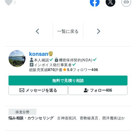
3
一覧に戻る
konsan
本人確認
機密保持契約(NDA)
インボイス発行事業者
総販売実績
870
評価
5.0
フォロワー
406
無料で見積り相談
メッセージを送る
フォロー
406
得意分野
悩み相談・カウンセリング
古神道祝詞、密教秘真言、西洋魔術ほか