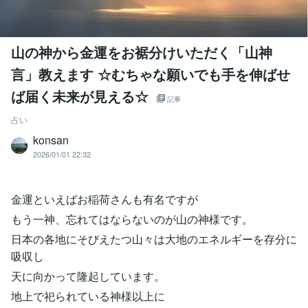
山の神から金運をお裾分けいただく「山神
言」教えます ☆むちゃな願いでも手を伸ばせ
ば届く未来が見える☆
記事
占い
konsan
2026/01/01 22:32
金運といえばお稲荷さんも有名ですが
もう一神、忘れてはならないのが山の神様です。
日本の各地にそびえたつ山々は大地のエネルギーを存分に
吸収し
天に向かって隆起しています。
地上で祀られている神様以上に