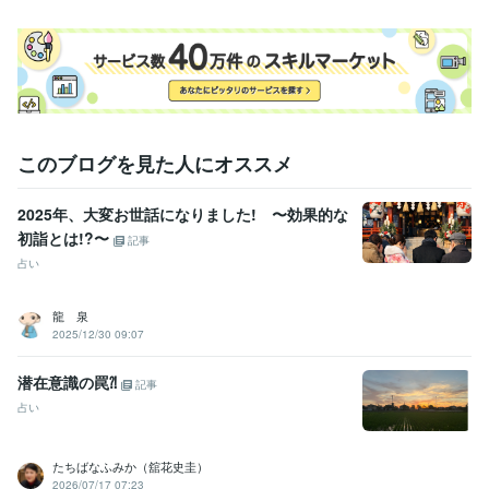
このブログを見た人にオススメ
2025年、大変お世話になりました! 〜効果的な
初詣とは!?〜
記事
占い
龍 泉
2025/12/30 09:07
潜在意識の罠⁈
記事
占い
たちばなふみか（舘花史圭）
2026/07/17 07:23