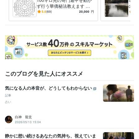
ず行う華僑秘法教えます 直
のご
伝☆遠方へ旅行しなくても方
5.0
(69)
20,000
円
5.0
位のエネルギーを持ち帰る☆
このブログを見た人にオススメ
気になる人の本音が、どうしてもわからない
記事
占い
白神 龍玄
2026/05/13 15:04
静かに想い続けるあなたの気持ち、視えていま