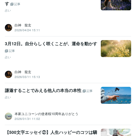
す
記事
占い
白神 龍玄
2026/04/24 15:11
3月12日。自分らしく咲くことが、運命を動かす
記事
占い
白神 龍玄
2026/03/11 15:13
謙遜することでみえる他人の本当の本性
記事
占い
本家ユニコーンの使者桜10周年ありがとう
2026/01/31 11:02
【500文字エッセイ②】人生ハッピーのコツは驕