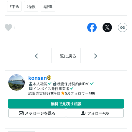
#不遜
#傲慢
#謙遜
1
一覧に戻る
konsan
本人確認
機密保持契約(NDA)
インボイス発行事業者
総販売実績
870
評価
5.0
フォロワー
406
無料で見積り相談
メッセージを送る
フォロー
406