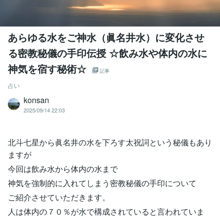
あらゆる水をご神水（眞名井水）に変化させ
る密教秘儀の手印伝授 ☆飲み水や体内の水に
神気を宿す秘術☆
記事
占い
konsan
2025/09/14 22:03
北斗七星から眞名井の水を下ろす太祝詞という秘儀もあり
ますが
今回は飲み水から体内の水まで
神気を強制的に入れてしまう密教秘儀の手印について
ご紹介させていただきます。
人は体内の７０％が水で構成されていると言われていま