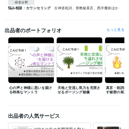
得意分野
悩み相談・カウンセリング
古神道祝詞、密教秘真言、西洋魔術ほか
出品者のポートフォリオ
もっと見る
心の声と神様に思いを届け
天地と交流し気力を充実さ
真言・祝詞に
る特殊なマントラ
せるポージング秘儀
す秘密の発声
出品者の人気サービス
100キロ先の奇門遁甲を動か
専用