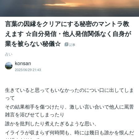
言葉の因縁をクリアにする秘密のマントラ教
えます ☆自分発信・他人発信関係なく自身が
業を被らない秘儀☆
記事
占い
konsan
2025/06/29 21:43
生きていると思ってもいなかったのについ口に出してしま
って
その結果相手を傷つけたり、激しい言い合いで他人に罵詈
雑言を浴びせてしまったり
誰かを批判したり煮えたぎるような思い、
イライラが収まらず何時間も、時には幾日も誰かを恨んだ