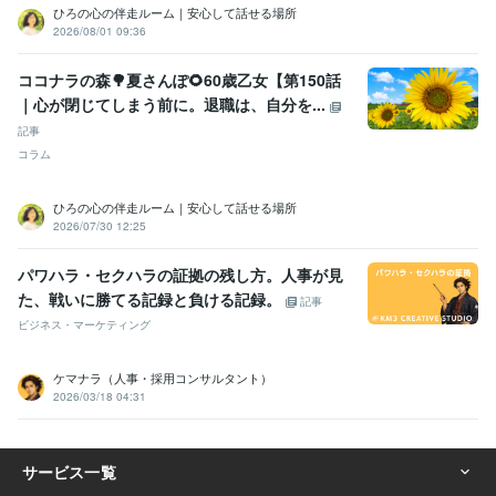
ひろの心の伴走ルーム｜安心して話せる場所
2026/08/01 09:36
ココナラの森🌳夏さんぽ🌻60歳乙女【第150話
｜心が閉じてしまう前に。退職は、自分を...
記事
コラム
ひろの心の伴走ルーム｜安心して話せる場所
2026/07/30 12:25
パワハラ・セクハラの証拠の残し方。人事が見
た、戦いに勝てる記録と負ける記録。
記事
ビジネス・マーケティング
ケマナラ（人事・採用コンサルタント）
2026/03/18 04:31