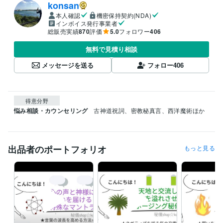
konsan
本人確認
機密保持契約(NDA)
インボイス発行事業者
総販売実績
870
評価
5.0
フォロワー
406
無料で見積り相談
メッセージを送る
フォロー
406
得意分野
悩み相談・カウンセリング
古神道祝詞、密教秘真言、西洋魔術ほか
出品者のポートフォリオ
もっと見る