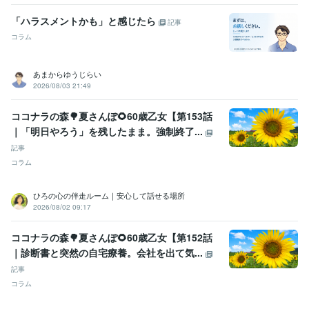
「ハラスメントかも」と感じたら
記事
コラム
あまからゆうじらい
2026/08/03 21:49
ココナラの森🌳夏さんぽ🌻60歳乙女【第153話
｜「明日やろう」を残したまま。強制終了...
記事
コラム
ひろの心の伴走ルーム｜安心して話せる場所
2026/08/02 09:17
ココナラの森🌳夏さんぽ🌻60歳乙女【第152話
｜診断書と突然の自宅療養。会社を出て気...
記事
コラム