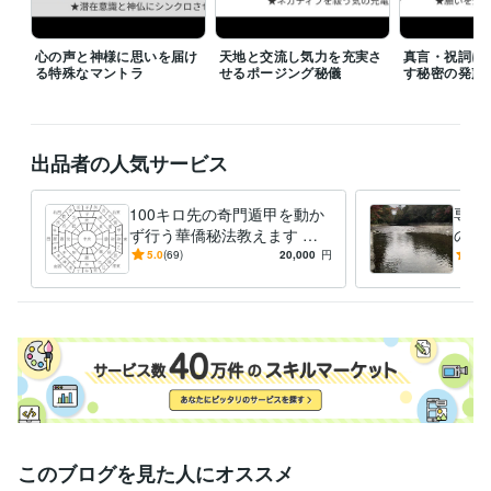
心の声と神様に思いを届け
天地と交流し気力を充実さ
真言・祝詞に
る特殊なマントラ
せるポージング秘儀
す秘密の発声
出品者の人気サービス
100キロ先の奇門遁甲を動か
専用
ず行う華僑秘法教えます 直
のご
伝☆遠方へ旅行しなくても方
5.0
(69)
20,000
円
5.0
位のエネルギーを持ち帰る☆
このブログを見た人にオススメ