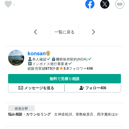
4
一覧に戻る
konsan
本人確認
機密保持契約(NDA)
インボイス発行事業者
総販売実績
870
評価
5.0
フォロワー
406
無料で見積り相談
メッセージを送る
フォロー
406
得意分野
悩み相談・カウンセリング
古神道祝詞、密教秘真言、西洋魔術ほか