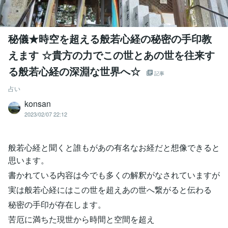
秘儀★時空を超える般若心経の秘密の手印教
えます ☆貴方の力でこの世とあの世を往来す
る般若心経の深淵な世界へ☆
記事
占い
konsan
2023/02/07 22:12
般若心経と聞くと誰もがあの有名なお経だと想像できると
思います。
書かれている内容は今でも多くの解釈がなされていますが
実は般若心経にはこの世を超えあの世へ繋がると伝わる
秘密の手印が存在します。
苦厄に満ちた現世から時間と空間を超え