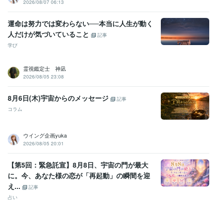
2026/08/07 06:13
運命は努力では変わらない──本当に人生が動く
人だけが気づいていること
記事
学び
霊視鑑定士 神凪
2026/08/05 23:08
8月6日(木)宇宙からのメッセージ
記事
コラム
ウイング企画yuka
2026/08/05 20:01
【第5回：緊急託宣】8月8日、宇宙の門が最大
に。今、あなた様の恋が「再起動」の瞬間を迎
え...
記事
占い