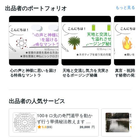
出品者のポートフォリオ
もっと見る
心の声と神様に思いを届け
天地と交流し気力を充実さ
真言・祝詞に
る特殊なマントラ
せるポージング秘儀
す秘密の発声
出品者の人気サービス
100キロ先の奇門遁甲を動か
専用
ず行う華僑秘法教えます 直
のご
伝☆遠方へ旅行しなくても方
5.0
(69)
20,000
円
5.0
位のエネルギーを持ち帰る☆