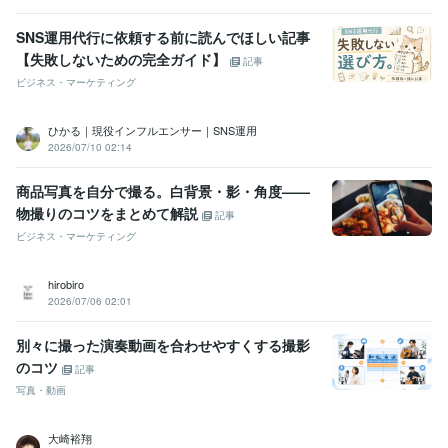
SNS運用代行に依頼する前に読んでほしい記事
【失敗しないための完全ガイド】
記事
ビジネス・マーケティング
ひかる｜現役インフルエンサー｜SNS運用
2026/07/10 02:14
商品写真を自分で撮る。白背景・影・角度——
物撮りのコツをまとめて解説
記事
ビジネス・マーケティング
hirobiro
2026/07/06 02:01
別々に撮った演奏動画を合わせやすくする撮影
のコツ
記事
写真・動画
大崎裕翔