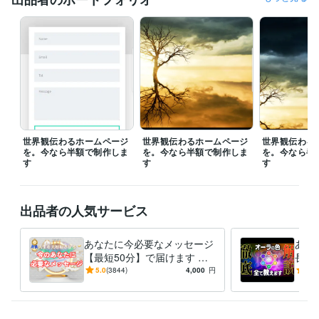
世界観伝わるホームページ
世界観伝わるホームページ
世界観伝わる
を。今なら半額で制作しま
を。今なら半額で制作しま
を。今なら半
す
す
す
出品者の人気サービス
あなたに今必要なメッセージ
あな
【最短50分】で届けます 魂
長度
格を上げ、妥協のない人生を
の、
5.0
(3844)
4,000
円
5.0
送る
ちへ