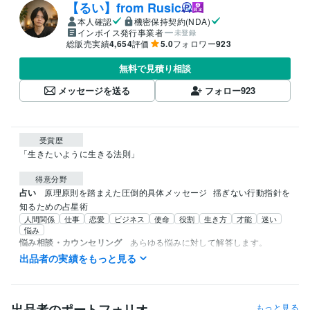
【るい】from Rusic
本人確認
機密保持契約(NDA)
インボイス発行事業者
未登録
総販売実績
4,654
評価
5.0
フォロワー
923
無料で見積り相談
メッセージを送る
フォロー
923
受賞歴
「生きたいように生きる法則」
得意分野
占い
原理原則を踏まえた圧倒的具体メッセージ
揺ぎない行動指針を
知るための占星術
人間関係
仕事
恋愛
ビジネス
使命
役割
生き方
才能
迷い
悩み
悩み相談・カウンセリング
あらゆる悩みに対して解答します。
心
家庭
ビジネス
仕事
恋愛
失恋
悩み
トラウマ
人間関係
出品者の実績をもっと見る
メンタル
出品者のポートフォリオ
もっと見る