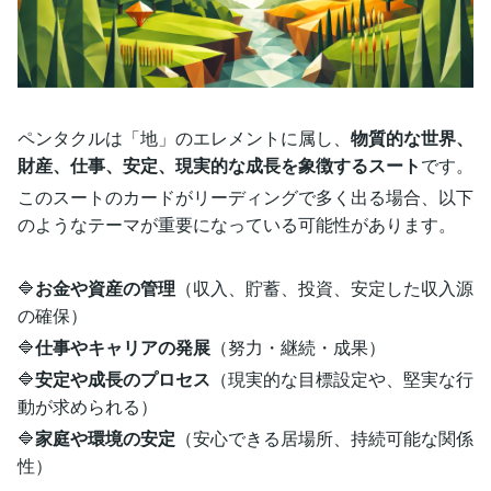
ペンタクルは「地」のエレメントに属し、
物質的な世界、
財産、仕事、安定、現実的な成長を象徴するスート
です。
このスートのカードがリーディングで多く出る場合、以下
のようなテーマが重要になっている可能性があります。
🔷
お金や資産の管理
（収入、貯蓄、投資、安定した収入源
の確保）
🔷
仕事やキャリアの発展
（努力・継続・成果）
🔷
安定や成長のプロセス
（現実的な目標設定や、堅実な行
動が求められる）
🔷
家庭や環境の安定
（安心できる居場所、持続可能な関係
性）