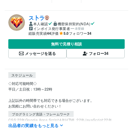
ス卜ラ
本人確認
機密保持契約(NDA)
インボイス発行事業者
未登録
総販売実績
44
評価
5.0
フォロワー
34
無料で見積り相談
メッセージを送る
フォロー
34
スケジュール
◇対応可能時間◇

平日／土日祝：13時～22時

上記以外の時間帯でも対応できる場合がございます。

お気軽にお問い合わせください！
プログラミング言語・フレームワーク
CSS:22年
Google Apps Script:4年
HTML:22年
JavaScript:22年
出品者の実績をもっと見る
PHP:10年
Python:2年
Sass:5年
SQL:5年
TypeScript:1年
VBA:5年
Django:1年
jQuery:5年
Laravel:6年
Next.js:1年
Node.js:4年
Nuxt.js:1年