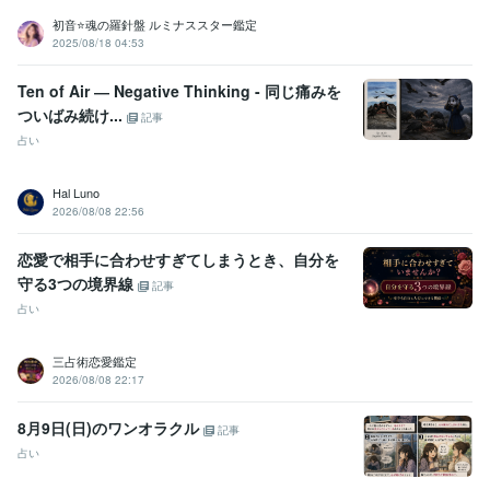
初音⭐️魂の羅針盤 ルミナススター鑑定
2025/08/18 04:53
Ten of Air ― Negative Thinking - 同じ痛みを
ついばみ続け...
記事
占い
Hal Luno
2026/08/08 22:56
恋愛で相手に合わせすぎてしまうとき、自分を
守る3つの境界線
記事
占い
三占術恋愛鑑定
2026/08/08 22:17
8月9日(日)のワンオラクル
記事
占い