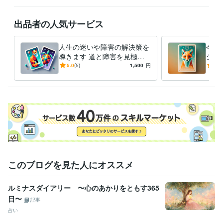
Vue.js:1年
Linux:5年
MySQL:6年
Git:4年
出品者の人気サービス
ビジネス・クリエイティブツール
Wix:6年
WordPress:10年
Excel:22年
Google スプレッドシート:6年
Google スライド:6年
Google ドキュメント:6年
PowerPoint:10年
人生の迷いや障害の解決策を
今の
Word:22年
freee:6年
導きます 道と障害を見極
Google Analytics:6年
ジを
め、次の一歩を導く2カード
う、
Google Search Console:6年
Google Tag Manager:5年
ChatGPT:1年
5.0
(5)
1,500
円
5.0
リーディング
ンカ
DALL-E:1年
Photopea:1年
Adobe Photoshop:6年
Adobe Premiere Pro:2年
Canva:1年
Figma:1年
Adobe XD:3年
その他ツール
Visual Studio Code:6年
得意分野
占い
オラクルカードリーディング
語学力
このブログを見た人にオススメ
英語
日常会話レベル
ルミナスダイアリー 〜心のあかりをともす365
日〜
記事
占い