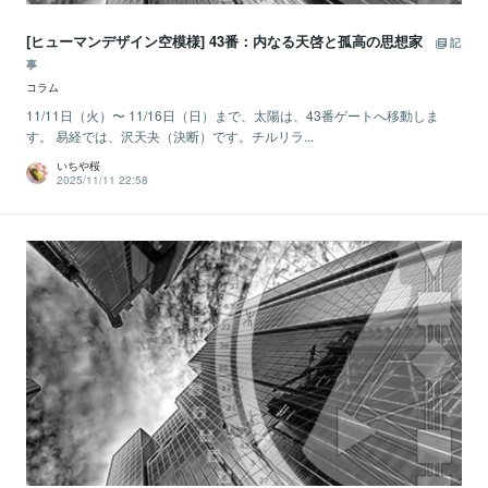
[ヒューマンデザイン空模様] 43番：内なる天啓と孤高の思想家
記
事
コラム
11/11日（火）〜 11/16日（日）まで、太陽は、43番ゲートへ移動しま
す。 易経では、沢天夬（決断）です。チルリラ...
いちや桜
2025/11/11 22:58