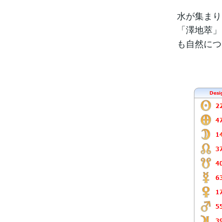
水が集まり
「澤地萃」
も自然につ