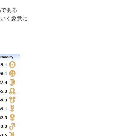
易である
ていく象意に