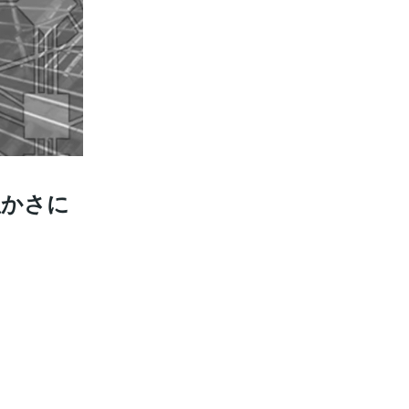
豊かさに
。