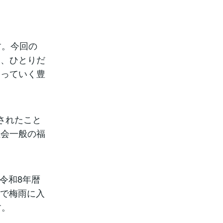
す。今回の
に、ひとりだ
巡っていく豊
行されたこと
社会一般の福
令和8年暦
上で梅雨に入
す。