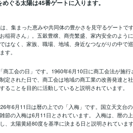
をめぐる太陽は45番ゲートに入ります。
トは、集まった恵みや共同体の豊かさを見守るゲートで
お稲荷さん」。五穀豊穣、商売繁盛、家内安全のよう
ではなく、家族、職場、地域、身近なつながりの中で
ます。
は「商工会の日」です。1960年6月10日に商工会法が施
制定された日で、商工会は地域の商工業の改善発達と
することを目的に活動していると説明されています。
026年6月11日は暦の上での「入梅」です。国立天文台の
雑節の入梅は6月11日とされています。 入梅は、暦の
し、太陽黄経80度を基準に決まる日と説明されていま