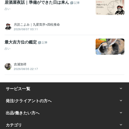
居酒屋夜話｜準備ができた日は来ん
記事
占い
月読こよみ｜九星気学×四柱推命
2026/08/07 03:11
最大吉方位の鑑定
記事
占い
吉浦加祥
2026/08/05 22:17