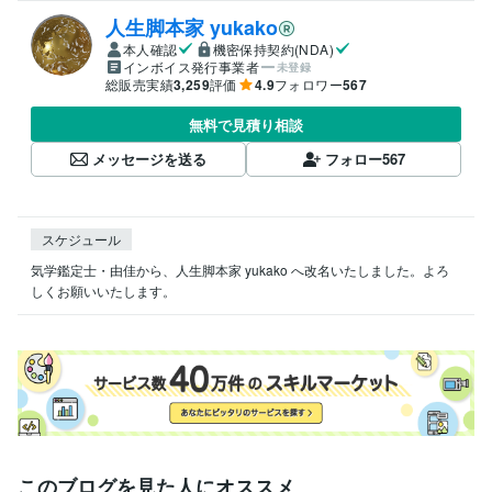
人生脚本家 yukako
本人確認
機密保持契約(NDA)
インボイス発行事業者
未登録
総販売実績
3,259
評価
4.9
フォロワー
567
無料で見積り相談
メッセージを送る
フォロー
567
スケジュール
気学鑑定士・由佳から、人生脚本家 yukako へ改名いたしました。よろ
このブログを見た人にオススメ