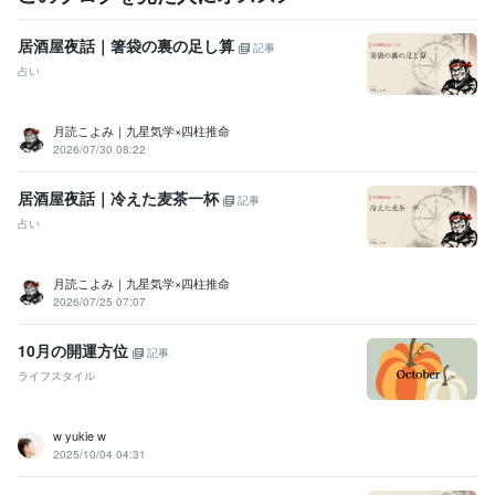
居酒屋夜話｜箸袋の裏の足し算
記事
占い
月読こよみ｜九星気学×四柱推命
2026/07/30 08:22
居酒屋夜話｜冷えた麦茶一杯
記事
占い
月読こよみ｜九星気学×四柱推命
2026/07/25 07:07
10月の開運方位
記事
ライフスタイル
w yukie w
2025/10/04 04:31