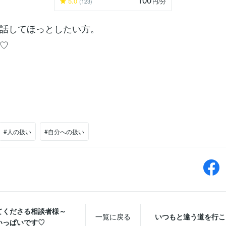
5.0
円
/分
(123)
話してほっとしたい方。
♡
#人の扱い
#自分への扱い
てくださる相談者様～
一覧に戻る
いつもと違う道を行こ
いっぱいです♡