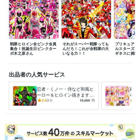
ネットでイラスト＆コミック公開
プログラミング言語・フレームワーク
COBOL:1年
ビジネス・クリエイティブツール
Adobe Photoshop:20年
Filmora:5年
Excel:10年
PowerPoint:5年
Word:5年
戦隊ヒロイン全ピンク全員
それがスーパー戦隊っても
プリキュア１
集合！祝誕生日ピンクター
んだろ！これが全戦隊の大
ルスターズメ
ボ木之原さん
その他ツール
いなる力！！
ギネスに挑戦
コミックスタジオ:10年
得意分野
出品者の人気サービス
イラスト作成・漫画制作
イラスト　ロゴ　デザイン　動画　小説
イ
ラスト　ロゴ　デザイン　動画　小説
忍者・くノ一・侍など和風ヒ
素敵
アニメ
コミック
特撮
ゲーム
ーロー＆ヒロイン描きます
ろな
いかなるご指示でもイラスト
ご希
5.0
(11)
10,000
円
5.0
描いてみせます！！！
イラ