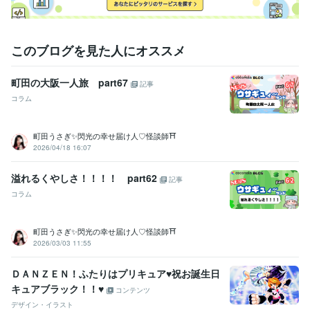
このブログを見た人にオススメ
町田の大阪一人旅 part67
記事
コラム
町田うさぎ✨閃光の幸せ届け人♡怪談師⛩️
2026/04/18 16:07
溢れるくやしさ！！！！ part62
記事
コラム
町田うさぎ✨閃光の幸せ届け人♡怪談師⛩️
2026/03/03 11:55
ＤＡＮＺＥＮ！ふたりはプリキュア♥祝お誕生日
キュアブラック！！♥
コンテンツ
デザイン・イラスト