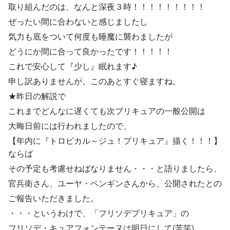
取り組んだのは、なんと深夜３時！！！！！！！！！
ぜったい間に合わないと感じましたし
気力も底をついて何度も睡魔に襲わましたが
どうにか間に合って良かったです！！！！！
これで安心して『少し』眠れます♪
申し訳ありませんが、このあとすぐ寝ますね。
★昨日の解説で
これまでどんなに遅くても次プリキュアの一般公開は
大晦日前には行われましたので、
【年内に『トロピカル～ジュ！プリキュア』描く！！！】
ならば
その予定も考慮せねばなりません・・・と語りましたら、
官兵衛さん、ユーヤ・ペンギンさんから、公開されたとの
ご報告いただきました。
・・・というわけで、「フリソデプリキュア」の
フリソデ・キュアフォンテーヌは明日にして(苦笑)