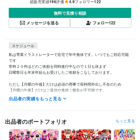
総販売実績
196
評価
4.9
フォロワー
122
無料で見積り相談
メッセージを送る
フォロー
122
スケジュール
私は専業イラストレーターで在宅で年中無休です。いつでもご対応可能
です

常時２０件ほどのご依頼を同時進行中なので１日も休まず

日曜祭日も年末年始もお受けしたご依頼をこなしております。

ただし【月曜の午後】だけは必須の用事で長時間外出し不在のため

【月曜の午後】だけはご返信や進捗ご報告が不可能です。

出品者の実績をもっと見る
また私の生活は体調によって夜型だったり昼型だったり変化し不規則で
す。

ご連絡いただいても数時間以上お返事出来ない場合があります。

出品者のポートフォリオ
もっと見る
ご理解いただけますと幸いです。
受賞歴