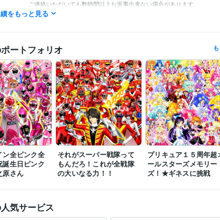
ご連絡いただいても数時間以上お返事出来ない場合があります。

実績をもっと見る
ご理解いただけますと幸いです。
ネットでイラスト＆コミック公開
歴
のポートフォリオ
も
COBOL:1年
ミング言
ムワーク
Adobe Photoshop:20年
Filmora:5年
Excel:10年
PowerPoint:5年
Word
クリエイ
ツール
コミックスタジオ:10年
ツール
イラスト作成・漫画制作
イラスト　ロゴ　デザイン　動画　小説
分野
ゴ　デザイン　動画　小説
アニメ
コミック
特撮
ゲーム
イン全ピンク全
それがスーパー戦隊って
プリキュア１５周年超
祝誕生日ピンク
もんだろ！これが全戦隊
ールスターズメモリー
之原さん
の大いなる力！！
ズ！★ギネスに挑戦
の人気サービス