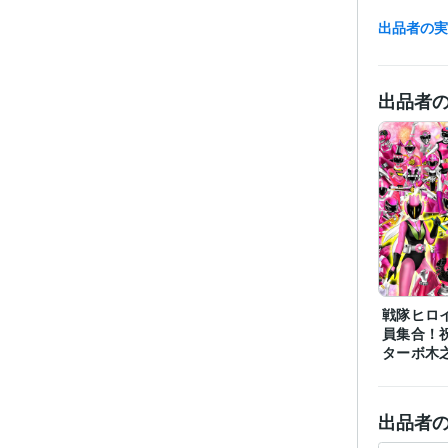
出品者の
受賞
出品者
プログラ
語・フレー
ビジネス・
ティブ
その他
得意
戦隊ヒロ
員集合！
ターボ木
出品者