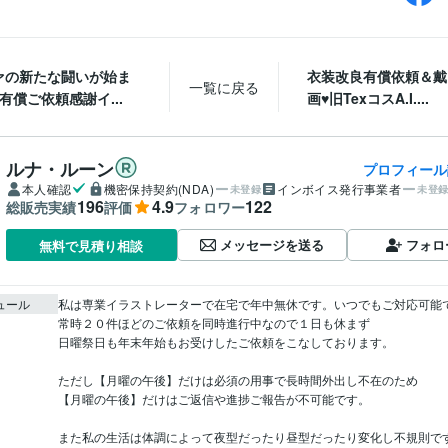
ァの新たな闘いが始ま
衣装改良有償依頼＆戴
一覧に戻る
有償ご依頼感謝イ...
画♥旧TexコスA.I....
ルナ・ルーン
プロフィール
本人確認
機密保持契約(NDA)
インボイス発行事業者
未登録
未登
196
4.9
122
総販売実績
評価
フォロワー
メッセージを送る
フォロ
無料で見積り相談
ュール
私は専業イラストレーターで在宅で年中無休です。いつでもご対応可能で
常時２０件ほどのご依頼を同時進行中なので１日も休まず

日曜祭日も年末年始もお受けしたご依頼をこなしております。

ただし【月曜の午後】だけは必須の用事で長時間外出し不在のため

【月曜の午後】だけはご返信や進捗ご報告が不可能です。

また私の生活は体調によって夜型だったり昼型だったり変化し不規則です