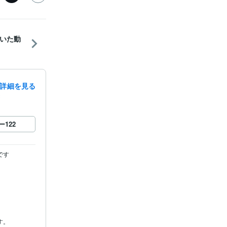
いた動
詳細を見る
録
ー
122
す

。
