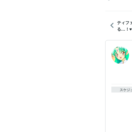
ティフ
る…！♥
スケジ