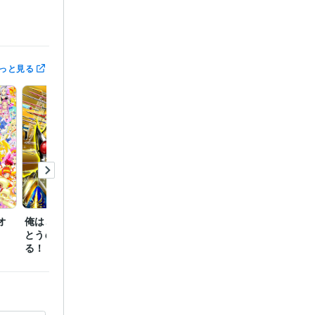
っと見る
:5年
イラスト　ロ
オ
俺はこの世の全てなど、
扉開けばファンタジアが
とうの昔に背負ってい
観える！夢が叶う！ルナ
る！！
ルーン誕２０１８