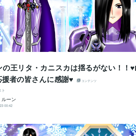
ンの王リタ・カニスカは揺るがない！！♥
応援者の皆さんに感謝♥
コンテンツ
スト
・ルーン
23 00:42