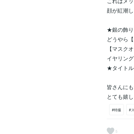
これはメッ
顔が紅潮し
★銀の飾り
どうやら【
【マスクオ
イヤリング
★タイトル
皆さんにも
とても嬉しい
#特撮
#
5