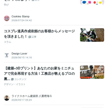
学び
Cookies Stamp
2026/07/24 04:42
コスプレ道具作成依頼のお客様からメッセージ
を頂きました！
記事
コラム
Design Lover
2026/06/15 14:16
【建築×3Dプリント】あなたのお家をミニチュ
アで完全再現する方法！工務店が教えるプロの
裏...
コンテンツ
デザイン・イラスト
ライクスホーム建築部 八重樫海斗
2026/05/17 05:24