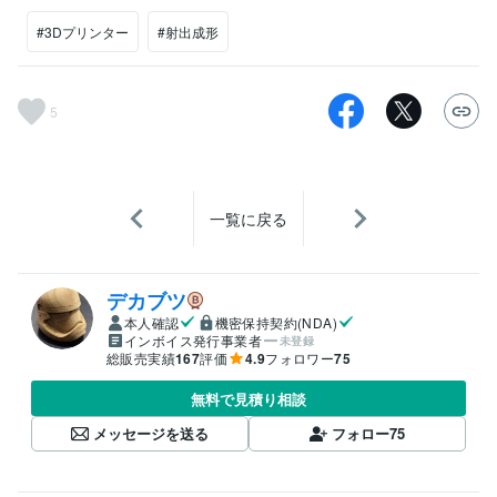
#3Dプリンター
#射出成形
5
一覧に戻る
デカブツ
本人確認
機密保持契約(NDA)
インボイス発行事業者
未登録
総販売実績
167
評価
4.9
フォロワー
75
無料で見積り相談
メッセージを送る
フォロー
75