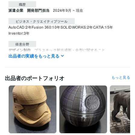
職歴
派遣企業 開発部門担当
2024年9月 ~ 現在
ビジネス・クリエイティブツール
AutoCAD:2年
Fusion 360:10年
SOLIDWORKS:2年
CATIA:15年
Inventor:3年
得意分野
デザイン制作
プラスチック射出成形・金型に関すること
出品者の実績をもっと見る
プラスチック
3Dプリンタ
CAD
金型
樹脂
射出成形
3Dデータ
3DCAD
語学力
英語
日常会話レベル
出品者のポートフォリオ
もっと見る