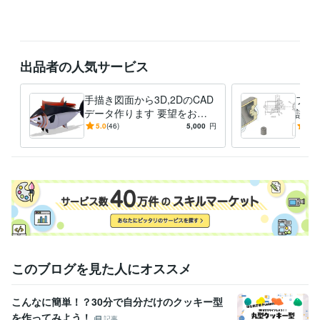
出品者の人気サービス
手描き図面から3D,2DのCAD
プラ
データ作ります 要望をお聞
談承
かせください モノづくりを
の際
5.0
(46)
5,000
円
5.0
したい方に是非見てほしい
の起
このブログを見た人にオススメ
こんなに簡単！？30分で自分だけのクッキー型
を作ってみよう！
記事