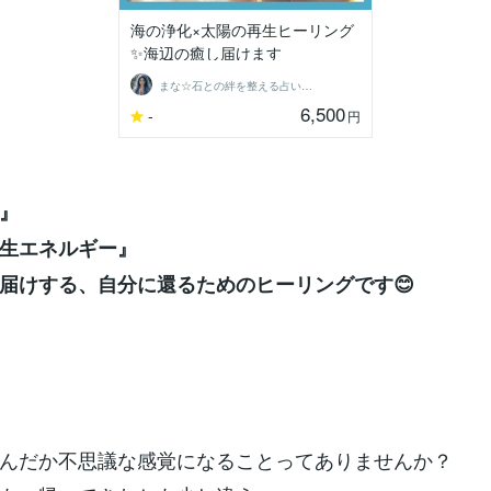
海の浄化×太陽の再生ヒーリング
✨海辺の癒し届けます
まな☆石との絆を整える占い師＆セラピスト
6,500
-
円
』
生エネルギー』
届けする、自分に還るためのヒーリングです😊
んだか不思議な感覚になることってありませんか？