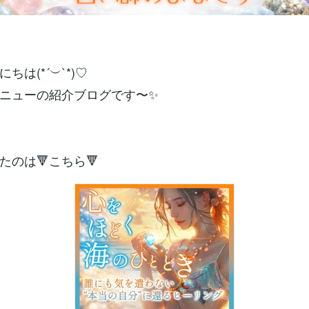
ちは(*´︶`*)♡
ニューの紹介ブログです〜✨
たのは🔻こちら🔻