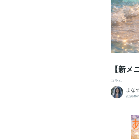
【新メ
コラム
まな
2026/04/